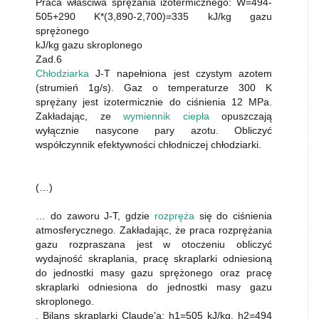
Praca właściwa sprężania izotermicznego: W=494-
505+290 K*(3,890-2,700)=335 kJ/kg gazu
sprężonego
kJ/kg gazu skroplonego
Zad.6
Chłodziarka
J-T napełniona jest czystym azotem
(strumień 1g/s). Gaz o temperaturze 300 K
sprężany jest izotermicznie do ciśnienia 12 MPa.
Zakładając, ze
wymiennik ciepła
opuszczają
wyłącznie nasycone pary azotu. Obliczyć
współczynnik efektywności chłodniczej chłodziarki.
(…)
… do zaworu J-T, gdzie
rozpręża
się do ciśnienia
atmosferycznego. Zakładając, że praca rozprężania
gazu rozpraszana jest w otoczeniu obliczyć
wydajność skraplania, pracę skraplarki odniesioną
do jednostki masy gazu sprężonego oraz pracę
skraplarki odniesiona do jednostki masy gazu
skroplonego.
, Bilans skraplarki Claude'a: h1=505 kJ/kg, h2=494