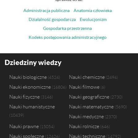
Administracja publiczna
Anatomia człowieka
Działalność gospodarcza
Ewolucjonizm
Gospodarka przestrzenna
Kodeks postępowania administracyjnego
Dziedziny wiedzy
Nauki biologiczne
Nauki chemiczne
4524
2494
Nauki ekonomiczne
Nauki filmowe
16806
6
Nauki fizyczne
Nauki geograficzne
3146
2730
Nauki humanistyczne
Nauki matematyczne
5690
10439
Nauki medyczne
2370
Nauki prawne
Nauki rolnicze
15054
646
Nauki społeczne
Nauki techniczne
12426
14792