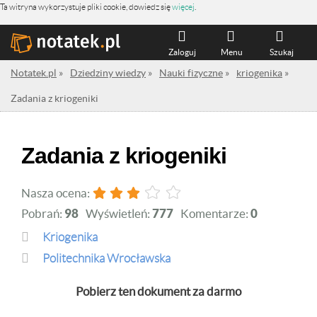
Ta witryna wykorzystuje pliki cookie, dowiedz się
więcej
.
Zaloguj
Menu
Szukaj
Notatek.pl
»
Dziedziny wiedzy
»
Nauki fizyczne
»
kriogenika
»
Zadania z kriogeniki
Zadania z kriogeniki
Nasza ocena:
Pobrań:
98
Wyświetleń:
777
Komentarze:
0
kriogenika
Politechnika Wrocławska
Pobierz ten dokument za darmo