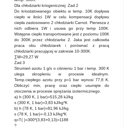
Dla chłodziarki kriogenicznej: Zad.2
Do kriostatowanego obiektu w temp. 10K dopływa
ciepło w ilości 1W w celu kompensacji dopływu
ciepła zastosowano 2 chłodziarki Carnot. Pierwsza z
nich odbiera 1W i usuwa go przy temp 100K.
Wstępne ciepło transportowane jest z poziomu 100K
do 300K przez chłodziarke 2. Jaka jest całkowita
praca obu chłodziarek i porównać z pracą
chłodziarki pracującej w zakresie 10-300K.
∑W=29,27 W
Zad.3
Strumień azotu 1 g/s o ciśnieniu 1 bar i temp. 300 K
ulega skropleniu w procesie idealnym.
Temp.ciepłego azotu przy p=1 bar wynosi 77,8 K.
Obliczyć min, pracę oraz ciepło usunięte do
otoczenia w procesie sprężania izotermicznego.
a) h (300 K, 1 bar)=515,28 kJ/kg
s (300 K, 1 bar)=3,83 kJ/kg*K
b) h (78 K, 1 bar)=81,96 kJ/kg
s (78 K, 1 bar)=-0,13 kJ/kg*K
q=T( )=300*(3,83+0,13)=1188
?