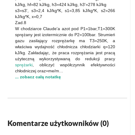
kJ/kg, hf=82 kJ/kg, h3=424 kJ/kg, h3'=278 kJ/kg
s3=s3', s3=2,4 kJ/kg*K, s1=3,85 kJ/kg*K, s2=266
kJ/kg*K, x=0,7
Zad.8
W chodziarce Claude'a azot pod P1=1bar,T1=300K
sprężany jest izotermicznie do P2=100bar. Strumień
gazu zasilający rozprężarkę ma T3=250K, a
właściwa wydajność chłodnicza chłodziarki q=120
kJ/kg. Zakładając, że praca rozprężania jest pracą
użyteczną wykorzystywaną do redukcji pracy
sprężarki
, obliczyć współczynnik efektywności
chłodniczej oraz=me/m…
... zobacz całą notatkę
Komentarze użytkowników (
0
)