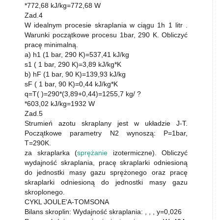
*772,68 kJ/kg=772,68 W
Zad.4
W idealnym procesie skraplania w ciągu 1h 1 litr .
Warunki początkowe procesu 1bar, 290 K. Obliczyć
pracę minimalną.
a) h1 (1 bar, 290 K)=537,41 kJ/kg
s1 ( 1 bar, 290 K)=3,89 kJ/kg*K
b) hF (1 bar, 90 K)=139,93 kJ/kg
sF ( 1 bar, 90 K)=0,44 kJ/kg*K
q=T( )=290*(3,89+0,44)=1255,7 kg/ ?
*603,02 kJ/kg=1932 W
Zad.5
Strumień azotu skraplany jest w układzie J-T.
Początkowe parametry N2 wynoszą: P=1bar,
T=290K.
za skraplarka (
sprężanie
izotermiczne). Obliczyć
wydajność skraplania, pracę skraplarki odniesioną
do jednostki masy gazu sprężonego oraz pracę
skraplarki odniesioną do jednostki masy gazu
skroplonego.
CYKL JOULE'A-TOMSONA
Bilans skroplin: Wydajność skraplania: , , , y=0,026