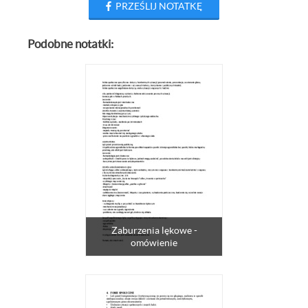
PRZEŚLIJ NOTATKĘ
Podobne notatki:
Zaburzenia lękowe -
omówienie