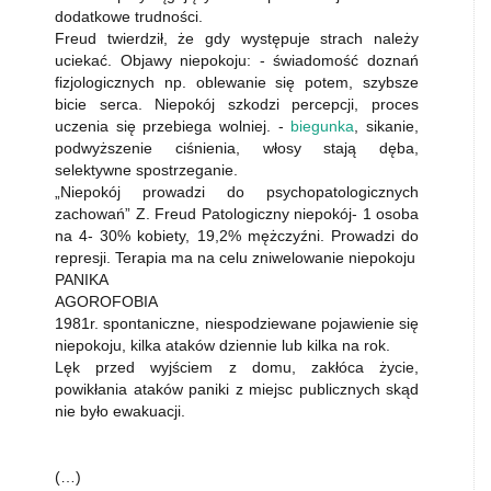
dodatkowe trudności.
Freud twierdził, że gdy występuje strach należy
uciekać. Objawy niepokoju: - świadomość doznań
fizjologicznych np. oblewanie się potem, szybsze
bicie serca. Niepokój szkodzi percepcji, proces
uczenia się przebiega wolniej. -
biegunka
, sikanie,
podwyższenie ciśnienia, włosy stają dęba,
selektywne spostrzeganie.
„Niepokój prowadzi do psychopatologicznych
zachowań” Z. Freud Patologiczny niepokój- 1 osoba
na 4- 30% kobiety, 19,2% mężczyźni. Prowadzi do
represji. Terapia ma na celu zniwelowanie niepokoju
PANIKA
AGOROFOBIA
1981r. spontaniczne, niespodziewane pojawienie się
niepokoju, kilka ataków dziennie lub kilka na rok.
Lęk przed wyjściem z domu, zakłóca życie,
powikłania ataków paniki z miejsc publicznych skąd
nie było ewakuacji.
(…)