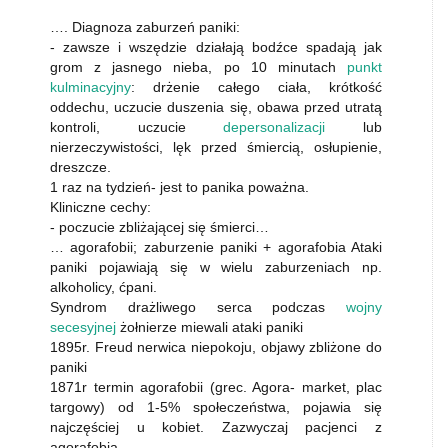
…. Diagnoza zaburzeń paniki:
- zawsze i wszędzie działają bodźce spadają jak
grom z jasnego nieba, po 10 minutach
punkt
kulminacyjny
: drżenie całego ciała, krótkość
oddechu, uczucie duszenia się, obawa przed utratą
kontroli, uczucie
depersonalizacji
lub
nierzeczywistości, lęk przed śmiercią, osłupienie,
dreszcze.
1 raz na tydzień- jest to panika poważna.
Kliniczne cechy:
- poczucie zbliżającej się śmierci…
… agorafobii; zaburzenie paniki + agorafobia Ataki
paniki pojawiają się w wielu zaburzeniach np.
alkoholicy, ćpani.
Syndrom drażliwego serca podczas
wojny
secesyjnej
żołnierze miewali ataki paniki
1895r. Freud nerwica niepokoju, objawy zbliżone do
paniki
1871r termin agorafobii (grec. Agora- market, plac
targowy) od 1-5% społeczeństwa, pojawia się
najczęściej u kobiet. Zazwyczaj pacjenci z
agorafobią…