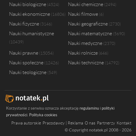
Nauki biologiczne
Nauki chemiczne
4524
2494
Nauki ekonomiczne
Nauki filmowe
16806
6
Nauki fizyczne
Nauki geograficzne
3146
2730
Nauki humanistyczne
Nauki matematyczne
5690
10439
Nauki medyczne
2370
Nauki prawne
Nauki rolnicze
15054
646
Nauki społeczne
Nauki techniczne
12426
14792
Nauki teologiczne
549
Korzystanie z serwisu oznacza akceptację
regulaminu
i
polityki
prywatności
.
Polityka cookies
Prawa autorskie
Pracodawcy | Reklama
O nas
Partnerzy
Kontakt
© Copyright notatek.pl 2008 - 2026