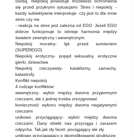
osobą. Niepokój powoduje możliwość ochronienia
się przed przykrymi sytuacjami. Stres i niepokój: -
każdy subiektywnie interpretuje- czy jest to dla mnie
stres czy nie
- reakcja na stres jest zależna od EGO. Jeżeli EGO
dobrze funkcjonuje to istnieje harmonia między
światem zewnętrzny i wewnętrznym.
Niepokój moralny- lęk przed sumieniem
(SUPEREGO)
Niepokój erotyczny- popęd seksualny, erotyczne
gierki, dziwactwa
Niepokój rzeczywisty- kataklizmy, zamachy,
katastrofy.
Konflikt niepokój
4 rodzaje konfliktów:
wewnętrzny- wybór między dwoma przyjemnymi
rzeczami, ale z jednej trzeba zrezygnować
konieczność wyboru między dwoma negatywnymi
rzeczami
unikowo przyciągający- wybór między dwoma
rzeczami. Dany obiekt nas przyciąga i zarazem
odpycha. Tak jak zły facet- pociągający ale zły.
unikowo przyciągający o skomplikowanej strukturze-