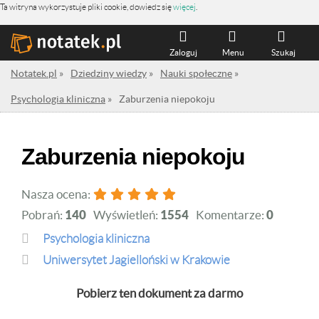
Ta witryna wykorzystuje pliki cookie, dowiedz się
więcej
.
Zaloguj
Menu
Szukaj
Notatek.pl
»
Dziedziny wiedzy
»
Nauki społeczne
»
Psychologia kliniczna
»
Zaburzenia niepokoju
Zaburzenia niepokoju
Nasza ocena:
Pobrań:
140
Wyświetleń:
1554
Komentarze:
0
Psychologia kliniczna
Uniwersytet Jagielloński w Krakowie
Pobierz ten dokument za darmo