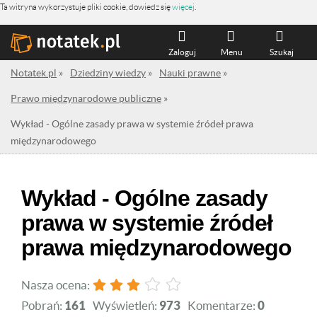
Ta witryna wykorzystuje pliki cookie, dowiedz się
więcej
.
Zaloguj
Menu
Szukaj
Notatek.pl
»
Dziedziny wiedzy
»
Nauki prawne
»
Prawo międzynarodowe publiczne
»
Wykład - Ogólne zasady prawa w systemie źródeł prawa
międzynarodowego
Wykład - Ogólne zasady
prawa w systemie źródeł
prawa międzynarodowego
Nasza ocena:
Pobrań:
161
Wyświetleń:
973
Komentarze:
0