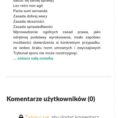
sadzić tej samej sprawy)
Lex retro non agit
Pacta sunt servanda
Zasada dobrej wiary
Zasada słuszności
Zasada sprawiedliwości
Wprowadzenie ogólnych zasad prawa, jako
odrębnej podstawy wyrokowania, miało zapobiec
możliwości stwierdzenia w konkretnym przypadku,
ze wobec braku norm umownych i zwyczajowych
Trybunał sporu nie może rozstrzygnąć.
... zobacz całą notatkę
Komentarze użytkowników (
0
)
Zaloguj się
, aby dodać komentarz