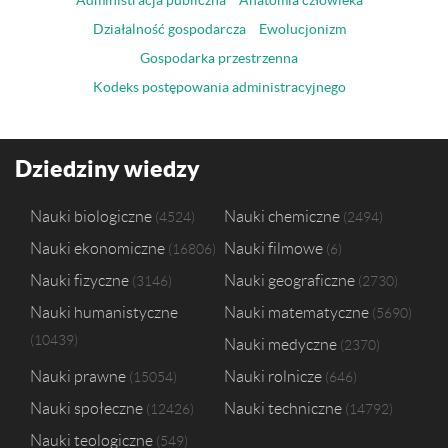
Administracja publiczna
Anatomia człowieka
Działalność gospodarcza
Ewolucjonizm
Gospodarka przestrzenna
Kodeks postępowania administracyjnego
Dziedziny wiedzy
Nauki biologiczne
Nauki chemiczne
4524
2494
Nauki ekonomiczne
Nauki filmowe
16806
6
Nauki fizyczne
Nauki geograficzne
3146
2730
Nauki humanistyczne
Nauki matematyczne
5690
10439
Nauki medyczne
2370
Nauki prawne
Nauki rolnicze
15054
646
Nauki społeczne
Nauki techniczne
12426
14792
Nauki teologiczne
549