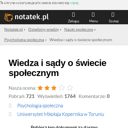
Ta witryna wykorzystuje pliki cookie, dowiedz się
więcej
.
Zaloguj
Menu
Szukaj
Notatek.pl
»
Dziedziny wiedzy
»
Nauki społeczne
»
Psychologia społeczna
»
Wiedza i sądy o świecie społecznym
Wiedza i sądy o świecie
społecznym
Nasza ocena:
Pobrań:
721
Wyświetleń:
1764
Komentarze:
0
Psychologia społeczna
Uniwersytet Mikołaja Kopernika w Toruniu
Pobierz ten dokument za darmo