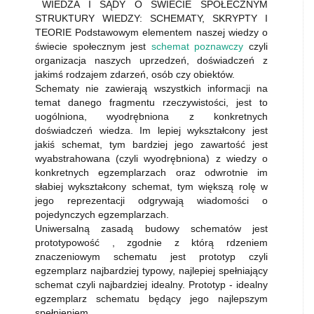
WIEDZA I SĄDY O ŚWIECIE SPOŁECZNYM
STRUKTURY WIEDZY: SCHEMATY, SKRYPTY I
TEORIE Podstawowym elementem naszej wiedzy o
świecie społecznym jest
schemat poznawczy
czyli
organizacja naszych uprzedzeń, doświadczeń z
jakimś rodzajem zdarzeń, osób czy obiektów.
Schematy nie zawierają wszystkich informacji na
temat danego fragmentu rzeczywistości, jest to
uogólniona, wyodrębniona z konkretnych
doświadczeń wiedza. Im lepiej wykształcony jest
jakiś schemat, tym bardziej jego zawartość jest
wyabstrahowana (czyli wyodrębniona) z wiedzy o
konkretnych egzemplarzach oraz odwrotnie im
słabiej wykształcony schemat, tym większą rolę w
jego reprezentacji odgrywają wiadomości o
pojedynczych egzemplarzach.
Uniwersalną zasadą budowy schematów jest
prototypowość , zgodnie z którą rdzeniem
znaczeniowym schematu jest prototyp czyli
egzemplarz najbardziej typowy, najlepiej spełniający
schemat czyli najbardziej idealny. Prototyp - idealny
egzemplarz schematu będący jego najlepszym
spełnieniem.