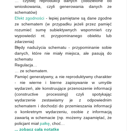
… czystej reprodukcji danych (oddzielone od
wnioskowania, czyli generowania danych ze
schematów)
Efekt zgodności
- lepiej pamiętane są dane zgodne
ze schematem (w przypadku jeżeli przez pamięć
rozumieć sumę subiektywnych wspomnień czy
wypowiedzi nt. przypominanego obiektu lub
zdarzenia)
Błędy nadużycia schematu - przypominanie sobie
danych, które nie miały miejsca, ale pasują do
schematu
Regulacja…
… ze schematem.
Pamięć generatywny, a nie reproduktywny charakter
- nie wierne i bierne zapisywanie w umyśle
wydarzeń, ale konstruujące przenoszenie informacji
(constructive processing) czyli spotykając
wydarzenie zestawiamy je z odpowiednim
schematem i dochodzi do przemieszania informacji
o konkretnym wydarzeniu, osobie z informacją
zawartą w schemacie (np. możemy zapamiętać, że
policjant miał
pałkę
, choć…
... zobacz całą notatkę