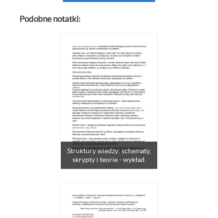
Podobne notatki:
Struktury wiedzy: schematy,
skrypty i teorie - wykład.