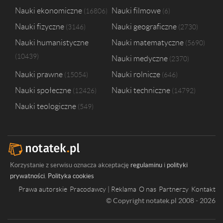
Nauki ekonomiczne
Nauki filmowe
16806
6
Nauki fizyczne
Nauki geograficzne
3146
2730
Nauki humanistyczne
Nauki matematyczne
5690
10439
Nauki medyczne
2370
Nauki prawne
Nauki rolnicze
15054
646
Nauki społeczne
Nauki techniczne
12426
14792
Nauki teologiczne
549
Korzystanie z serwisu oznacza akceptację
regulaminu
i
polityki
prywatności
.
Polityka cookies
Prawa autorskie
Pracodawcy | Reklama
O nas
Partnerzy
Kontakt
© Copyright notatek.pl 2008 - 2026