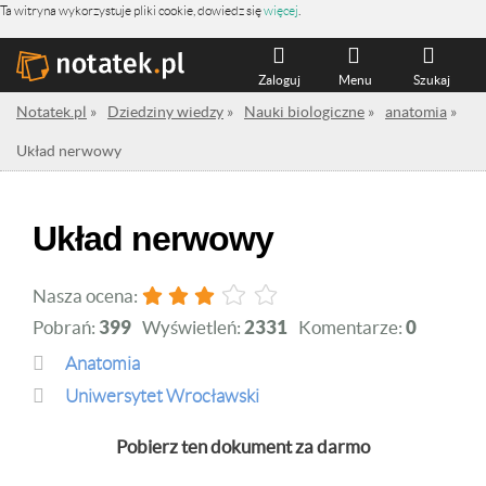
Ta witryna wykorzystuje pliki cookie, dowiedz się
więcej
.
Zaloguj
Menu
Szukaj
Notatek.pl
»
Dziedziny wiedzy
»
Nauki biologiczne
»
anatomia
»
Układ nerwowy
Układ nerwowy
Nasza ocena:
Pobrań:
399
Wyświetleń:
2331
Komentarze:
0
anatomia
Uniwersytet Wrocławski
Pobierz ten dokument za darmo