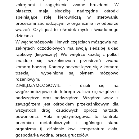
zakrętami i zagłębienia zwane bruzdami. W
płaszczu mają siedzibę nadrzędne ośrodki
spełniające rolę kierowniczą w sterowaniu
procesami zachodzącymi w organizmie i w odbiorze
wrażeń. Czyli jest to ośrodek myśli i świadomego
działania.
W węchomózgowiu i innych częściach mózgowia np.
zakrętach oczodołowych ma swoją siedzibę układ
rąbkowy (lingwiczny). We wnętrzu każdej z półkul
znajduje się szczelinowata przestrzeń zwana
komorą boczną. Komory boczne łączą się z komorą
trzecią i wypełnione są płynem mózgowo
rdzeniowym.
2.MIĘDZYMÓZGOWIE - dzieli się na
wzgórzomózgowie do którego zalicza się wzgórze i
nadwzgórze oraz podwzgórze. Wzgórze wraz z
zawzgórzem jest ośrodkiem przekaźnikowym dla
wszystkich dróg czuciowych oprócz narządu
powonienia. Rola międzymózgowia to kontrola
przemian metabolicznych i ogólnego stanu
organizmu tj. ciśnienie krwi, temperatura ciała,
gospodarka wodna, praca gruczołów.