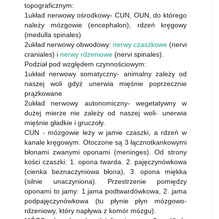
topograficznym:
1układ nerwowy ośrodkowy- CUN, OUN, do którego
należy mózgowie (encephalon), rdzeń kręgowy
(medulla spinales)
2układ nerwowy obwodowy:
nerwy czaszkowe
(nervi
craniales) i
nerwy rdzeniowe
(nervi spinales).
Podział pod względem czynnościowym:
1układ nerwowy somatyczny- animalny zależy od
naszej woli gdyż unerwia mięśnie poprzecznie
prążkowane
2układ nerwowy autonomiczny- wegetatywny w
dużej mierze nie zależy od naszej woli- unerwia
mięśnie gładkie i gruczoły.
CUN - mózgowie leży w jamie czaszki, a rdzeń w
kanale kręgowym. Otoczone są 3 łącznotkankowymi
błonami zwanymi oponami (meninges). Od strony
kości czaszki: 1. opona twarda. 2. pajęczynówkowa
(cienka beznaczyniowa błona), 3. opona miękka
(silnie unaczyniona). Przestrzenie pomiędzy
oponami to jamy: 1.jama podtwardówkowa, 2. jama
podpajęczynówkowa (tu płynie płyn mózgowo-
rdzeniowy, który napływa z komór mózgu).