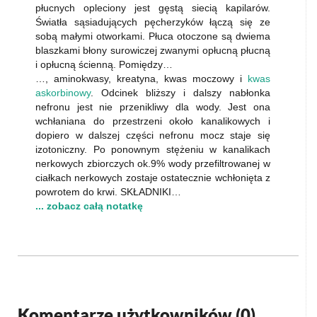
płucnych opleciony jest gęstą siecią kapilarów.
Światła sąsiadujących pęcherzyków łączą się ze
sobą małymi otworkami. Płuca otoczone są dwiema
blaszkami błony surowiczej zwanymi opłucną płucną
i opłucną ścienną. Pomiędzy…
…, aminokwasy, kreatyna, kwas moczowy i
kwas
askorbinowy
. Odcinek bliższy i dalszy nabłonka
nefronu jest nie przenikliwy dla wody. Jest ona
wchłaniana do przestrzeni około kanalikowych i
dopiero w dalszej części nefronu mocz staje się
izotoniczny. Po ponownym stężeniu w kanalikach
nerkowych zbiorczych ok.9% wody przefiltrowanej w
ciałkach nerkowych zostaje ostatecznie wchłonięta z
powrotem do krwi. SKŁADNIKI…
... zobacz całą notatkę
Komentarze użytkowników (
0
)