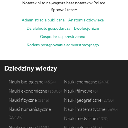
Notatek.pl to największa baza notatek w Polsce.
Sprawdź teraz:
Administracja publiczna
Anatomia człowieka
Działalność gospodarcza
Ewolucjonizm
Gospodarka przestrzenna
Kodeks postępowania administracyjnego
Dziedziny wiedzy
Nauki biologiczne
Nauki chemiczne
4524
2494
Nauki ekonomiczne
Nauki filmowe
16806
6
Nauki fizyczne
Nauki geograficzne
3146
2730
Nauki humanistyczne
Nauki matematyczne
5690
10439
Nauki medyczne
2370
Nauki prawne
Nauki rolnicze
15054
646