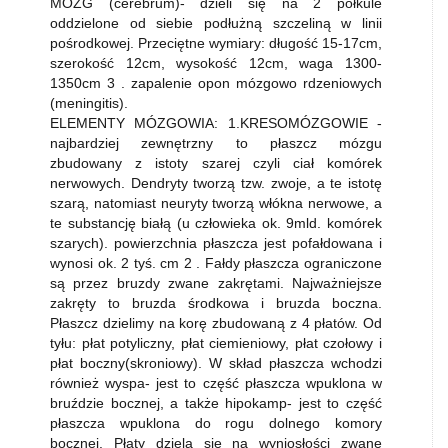
MÓZG (cerebrum)- dzieli się na 2 półkule
oddzielone od siebie podłużną szczeliną w linii
pośrodkowej. Przeciętne wymiary: długość 15-17cm,
szerokość 12cm, wysokość 12cm, waga 1300-
1350cm 3 . zapalenie opon mózgowo rdzeniowych
(meningitis).
ELEMENTY MÓZGOWIA: 1.KRESOMÓZGOWIE -
najbardziej zewnętrzny to płaszcz mózgu
zbudowany z istoty szarej czyli ciał komórek
nerwowych. Dendryty tworzą tzw. zwoje, a te istotę
szarą, natomiast neuryty tworzą włókna nerwowe, a
te substancję białą (u człowieka ok. 9mld. komórek
szarych). powierzchnia płaszcza jest pofałdowana i
wynosi ok. 2 tyś. cm 2 . Fałdy płaszcza ograniczone
są przez bruzdy zwane zakrętami. Najważniejsze
zakręty to bruzda środkowa i bruzda boczna.
Płaszcz dzielimy na korę zbudowaną z 4 płatów. Od
tyłu: płat potyliczny, płat ciemieniowy, płat czołowy i
płat boczny(skroniowy). W skład płaszcza wchodzi
również wyspa- jest to część płaszcza wpuklona w
bruździe bocznej, a także hipokamp- jest to część
płaszcza wpuklona do rogu dolnego komory
bocznej. Płaty dzielą się na wyniosłości zwane