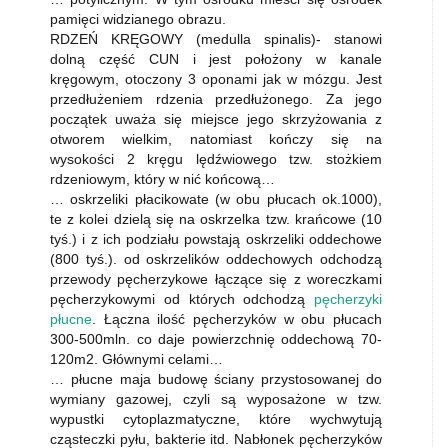
pamięci widzianego obrazu.
RDZEŃ KRĘGOWY (medulla spinalis)- stanowi
dolną część CUN i jest położony w kanale
kręgowym, otoczony 3 oponami jak w mózgu. Jest
przedłużeniem rdzenia przedłużonego. Za jego
początek uważa się miejsce jego skrzyżowania z
otworem wielkim, natomiast kończy się na
wysokości 2 kręgu lędźwiowego tzw. stożkiem
rdzeniowym, który w nić końcową…
… oskrzeliki płacikowate (w obu płucach ok.1000),
te z kolei dzielą się na oskrzelka tzw. krańcowe (10
tyś.) i z ich podziału powstają oskrzeliki oddechowe
(800 tyś.). od oskrzelików oddechowych odchodzą
przewody pęcherzykowe łączące się z woreczkami
pęcherzykowymi od których odchodzą
pęcherzyki
płucne
. Łączna ilość pęcherzyków w obu płucach
300-500mln. co daje powierzchnię oddechową 70-
120m2. Głównymi celami…
… płucne maja budowę ściany przystosowanej do
wymiany gazowej, czyli są wyposażone w tzw.
wypustki cytoplazmatyczne, które wychwytują
cząsteczki pyłu, bakterie itd. Nabłonek pęcherzyków