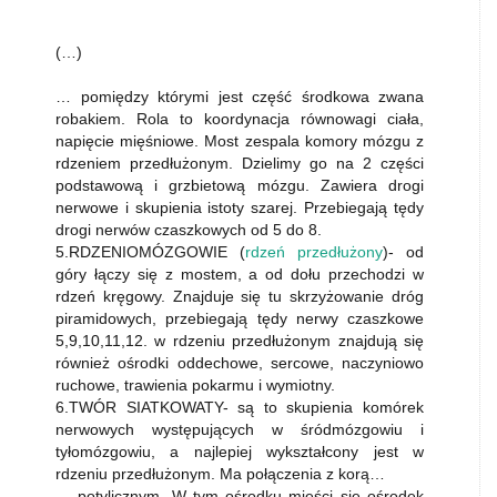
(…)
… pomiędzy którymi jest część środkowa zwana
robakiem. Rola to koordynacja równowagi ciała,
napięcie mięśniowe. Most zespala komory mózgu z
rdzeniem przedłużonym. Dzielimy go na 2 części
podstawową i grzbietową mózgu. Zawiera drogi
nerwowe i skupienia istoty szarej. Przebiegają tędy
drogi nerwów czaszkowych od 5 do 8.
5.RDZENIOMÓZGOWIE (
rdzeń przedłużony
)- od
góry łączy się z mostem, a od dołu przechodzi w
rdzeń kręgowy. Znajduje się tu skrzyżowanie dróg
piramidowych, przebiegają tędy nerwy czaszkowe
5,9,10,11,12. w rdzeniu przedłużonym znajdują się
również ośrodki oddechowe, sercowe, naczyniowo
ruchowe, trawienia pokarmu i wymiotny.
6.TWÓR SIATKOWATY- są to skupienia komórek
nerwowych występujących w śródmózgowiu i
tyłomózgowiu, a najlepiej wykształcony jest w
rdzeniu przedłużonym. Ma połączenia z korą…
… potylicznym. W tym ośrodku mieści się ośrodek