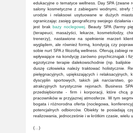
edukacyjne o tematyce wellness. Day SPA (zwane ró
salony kosmetyczne z zabiegami wodnymi, strefy 
urodzie i relaksowi usytuowane w dużych miasta
ograniczając zasięg geograficzny swojego działania 
jest brak
bazy noclegowej
. Beauty SPA (farmy pię
(terapeuci, masażyści, lekarze, kosmetolodzy, chir
trenerzy), nastawione na spełnienie marzeń klie
wyglądem, ale również formą, kondycją czy popraw
sobie nurt SPA z filozofią wellness. Oferują zabiegi r
wpływające na kondycję zarówno psychicznąjak i fiz
egzotyczne terapie dalekowschodnie (np. balijskie 
duszę człowieka należy traktować holistycznie. R
pielęgnacyjnych, upiększających i relaksacyjnych, 
dyscyplin sportowych, takich jak narciarstwo, go
atrakcyjnych turystycznie rejonach. Business S
przedsiębiorstw - firm i korporacji, które chcą 
pracowników w przyjaznej atmosferze. W tym segmen
bogata i różnorodna oferta (noclegowa, konferencyjn
potencjalnych odbiorców. Obiekty te posiadają 
realizowania, jednocześnie i w krótkim czasie, wielu u
(…)