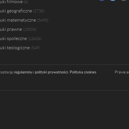
uki filmowe
6
uki geograficzne
2730
uki matematyczne
5690
uki prawne
15054
uki społeczne
12426
uki teologiczne
549
Prawa a
ceptację
regulaminu
i
polityki prywatności
.
Polityka cookies