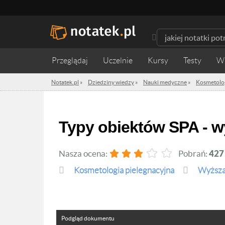
Przeglądaj
Uczelnie
Kursy
Testy
W
Notatek.pl
»
Dziedziny wiedzy
»
Nauki medyczne
»
Kosmetolog
Typy obiektów SPA - 
Nasza ocena:
Pobrań:
427
Kosmetologia pielegnacyjna
Wyższa 
Podgląd dokumentu