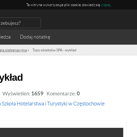
Ta witryna wykorzystuje pliki cookie, dowiedz się
więcej
.
iedza
ia pielegnacyjna
»
Typy obiektów SPA - wykład
wykład
Wyświetleń:
1659
Komentarze:
0
Szkoła Hotelarstwa i Turystyki w Częstochowie