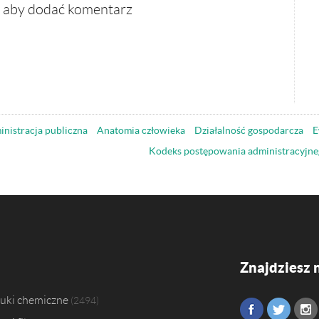
, aby dodać komentarz
nistracja publiczna
Anatomia człowieka
Działalność gospodarcza
E
Kodeks postępowania administracyjne
Znajdziesz 
uki chemiczne
2494