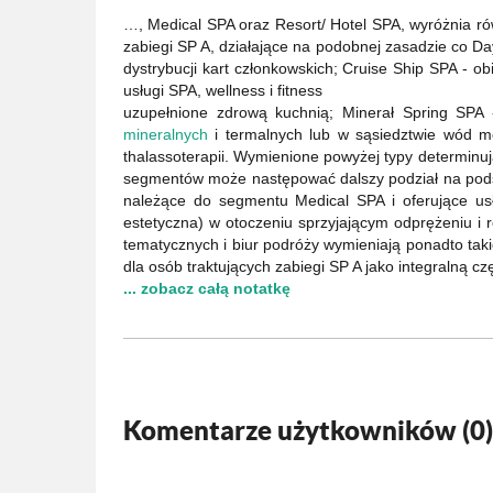
…, Medical SPA oraz Resort/ Hotel SPA, wyróżnia rów
zabiegi SP A, działające na podobnej zasadzie co Day
dystrybucji kart członkowskich; Cruise Ship SPA - o
usługi SPA, wellness i fitness
uzupełnione zdrową kuchnią; Minerał Spring SPA 
mineralnych
i termalnych lub w sąsiedztwie wód m
thalassoterapii. Wymienione powyżej typy determinuj
segmentów może następować dalszy podział na pods
należące do segmentu Medical SPA i oferujące usłu
estetyczna) w otoczeniu sprzyjającym odprężeniu i r
tematycznych i biur podróży wymieniają ponadto takie
dla osób traktujących zabiegi SP A jako integralną cz
... zobacz całą notatkę
Komentarze użytkowników (
0
)