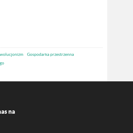
wolucjonizm
Gospodarka przestrzenna
go
nas na