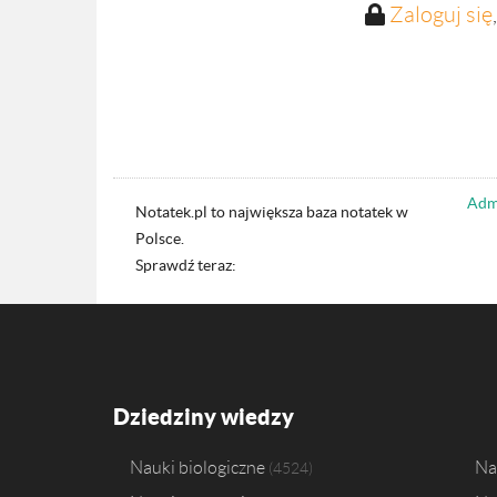
Zaloguj się
Admi
Notatek.pl to największa baza notatek w
Polsce.
Sprawdź teraz:
Dziedziny wiedzy
Nauki biologiczne
Na
4524