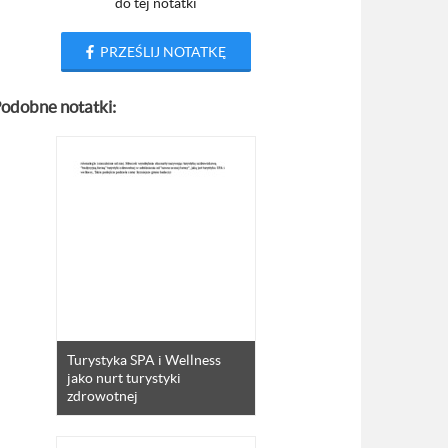
do tej notatki
PRZEŚLIJ NOTATKĘ
odobne notatki:
Turystyka SPA i Wellness
jako nurt turystyki
zdrowotnej