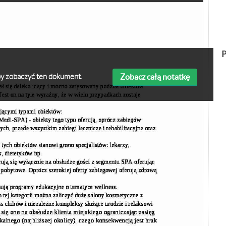
P
Zobacz całą notatkę
 aby zobaczyć ten dokument.