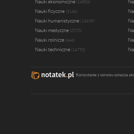
Nauki ekonomiczne
Na
16806
Nauki fizyczne
Na
3146
Nauki humanistyczne
Na
10439
Nauki medyczne
Na
2370
Nauki rolnicze
Na
646
Nauki techniczne
Na
14792
Korzystanie z serwisu oznacza ak