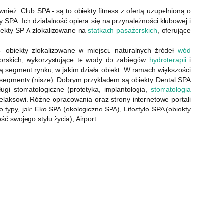
nież: Club SPA - są to obiekty fitness z ofertą uzupełnioną o
 SPA. Ich działalność opiera się na przynależności klubowej i
biekty SP A zlokalizowane na
statkach pasażerskich
, oferujące
- obiekty zlokalizowane w miejscu naturalnych źródeł
wód
orskich, wykorzystujące te wody do zabiegów
hydroterapii
i
ą segment rynku, w jakim działa obiekt. W ramach większości
egmenty (nisze). Dobrym przykładem są obiekty Dental SPA
gi stomatologiczne (protetyka, implantologia,
stomatologia
elaksowi. Różne opracowania oraz strony internetowe portali
 typy, jak: Eko SPA (ekologiczne SPA), Lifestyle SPA (obiekty
ęść swojego stylu życia), Airport…