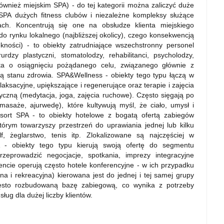
wnież miejskim SPA) - do tej kategorii można zaliczyć duże
SPA dużych fitness clubów i niezależne kompleksy służące
ch. Koncentrują się one na obsłudze klienta miejskiego
do rynku lokalnego (najbliższej okolicy), czego konsekwencją
kności) - to obiekty zatrudniające wszechstronny personel
urdzy plastyczni, stomatolodzy, rehabilitanci, psycholodzy,
nta o osiągnięciu pożądanego celu, związanego głównie z
ą stanu zdrowia. SPA&Wellness - obiekty tego typu łączą w
elaksacyjne, upiększające i regenerujące oraz terapie i zajęcia
yczną (medytacja, joga, zajęcia ruchowe). Często sięgają po
masaże, ajurwedę), które kultywują myśl, że ciało, umysł i
esort SPA - to obiekty hotelowe z bogatą ofertą zabiegów
którym towarzyszy przestrzeń do uprawiania jednej lub kilku
lf, żeglarstwo, tenis itp. Zlokalizowane są najczęściej w
PA - obiekty tego typu kierują swoją ofertę do segmentu
przeprowadzić negocjacje, spotkania, imprezy integracyjne
cie operują często hotele konferencyjne - w ich przypadku
a i rekreacyjna) kierowana jest do jednej i tej samej grupy
często rozbudowaną bazę zabiegową, co wynika z potrzeby
sług dla dużej liczby klientów.