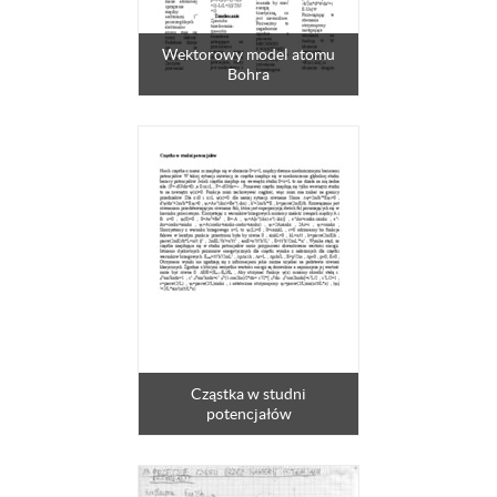
Wektorowy model atomu
Bohra
Cząstka w studni
potencjałów