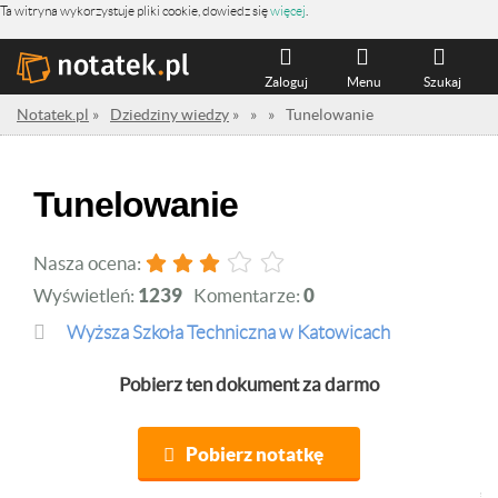
Ta witryna wykorzystuje pliki cookie, dowiedz się
więcej
.
Zaloguj
Menu
Szukaj
Notatek.pl
»
Dziedziny wiedzy
»
»
»
Tunelowanie
Tunelowanie
Nasza ocena:
Wyświetleń:
1239
Komentarze:
0
Wyższa Szkoła Techniczna w Katowicach
Pobierz ten dokument za darmo
Pobierz notatkę