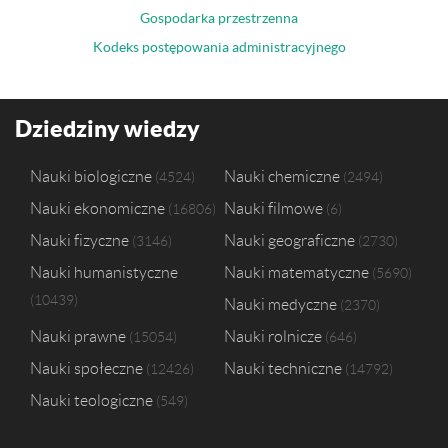
Gospodarka przestrzenna
Kodeks postępowania administracyjnego
Dziedziny wiedzy
Nauki biologiczne
Nauki chemiczne
4524
2494
Nauki ekonomiczne
Nauki filmowe
16806
6
Nauki fizyczne
Nauki geograficzne
3146
2730
Nauki humanistyczne
Nauki matematyczne
5690
10439
Nauki medyczne
2370
Nauki prawne
Nauki rolnicze
15054
646
Nauki społeczne
Nauki techniczne
12426
14792
Nauki teologiczne
549