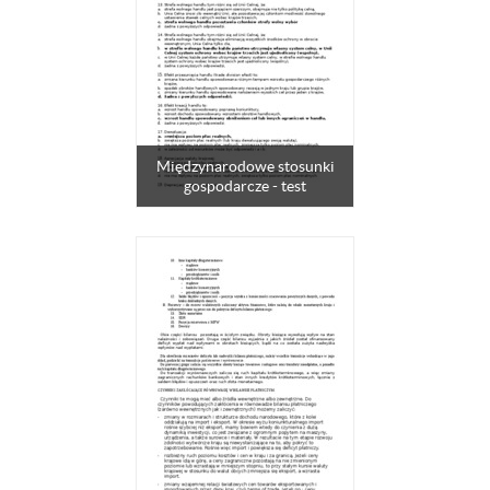
Międzynarodowe stosunki
gospodarcze - test