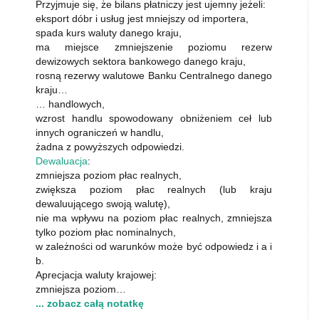
Przyjmuje się, że bilans płatniczy jest ujemny jeżeli:
eksport dóbr i usług jest mniejszy od importera,
spada kurs waluty danego kraju,
ma miejsce zmniejszenie poziomu rezerw
dewizowych sektora bankowego danego kraju,
rosną rezerwy walutowe Banku Centralnego danego
kraju…
… handlowych,
wzrost handlu spowodowany obniżeniem ceł lub
innych ograniczeń w handlu,
żadna z powyższych odpowiedzi.
Dewaluacja
:
zmniejsza poziom płac realnych,
zwiększa poziom płac realnych (lub kraju
dewaluującego swoją walutę),
nie ma wpływu na poziom płac realnych, zmniejsza
tylko poziom płac nominalnych,
w zależności od warunków może być odpowiedz i a i
b.
Aprecjacja waluty krajowej:
zmniejsza poziom…
... zobacz całą notatkę