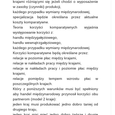
krajami różniącymi się jeżeli chodzi o wyposażenie
w zasoby (czynniki) produkcji,
każdego przypadku wymiany międzynarodowej,
specjalizacja będzie określana przez aktualne
koszty komparatywne.
Teoria korzyści komparatywnych wyjaśnia
występowanie korzyści z:
handlu międzygałęziowego,
handlu wewnątrzgałęziowego,
każdego przypadku wymiany międzynarodowej.
Korzyści komparatywne będą określane przez:
relacje w poziomie płac między krajami,
relacje w nakładach pracy między krajami,
relacje w nakładach pracy i poziomie płac między
krajami,
relacje pomiędzy tempem wzrostu płac w
poszczególnych krajach.
Który z poniższych warunków musi być spełniony
aby handel międzynarodowy przynosił korzyści obu
partnerom (model 2 kraje):
jeden kraj musi produkować jedno dobro taniej od
drugiego kraju,
jeden kraj misi mieć jedno dobro tańsze i drugie