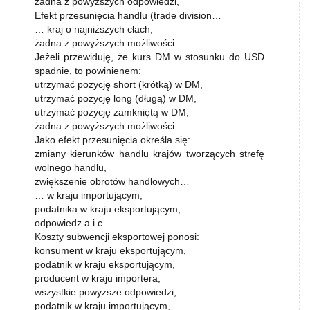
żadna z powyższych odpowiedzi,
Efekt przesunięcia handlu (trade division…
… kraj o najniższych cłach,
żadna z powyższych możliwości.
Jeżeli przewiduję, że kurs DM w stosunku do USD
spadnie, to powinienem:
utrzymać pozycję short (krótką) w DM,
utrzymać pozycję long (długą) w DM,
utrzymać pozycję zamkniętą w DM,
żadna z powyższych możliwości.
Jako efekt przesunięcia określa się:
zmiany kierunków handlu krajów tworzących strefę
wolnego handlu,
zwiększenie obrotów handlowych…
… w kraju importującym,
podatnika w kraju eksportującym,
odpowiedz a i c.
Koszty subwencji eksportowej ponosi:
konsument w kraju eksportującym,
podatnik w kraju eksportującym,
producent w kraju importera,
wszystkie powyższe odpowiedzi,
podatnik w kraju importującym,