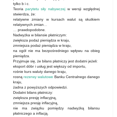
tylko b i c.
Teoria
parytetu siły nabywczej
w wersji względnej
stwierdza, że:
relatywne zmiany w kursach walut są skutkiem
relatywnych zmian…
… prawdopodobne.
Nadwyżka w bilansie płatniczym:
zwiększa podaż pieniądza w kraju,
zmniejsza podaż pieniądza w kraju,
na ogół nie ma bezpośredniego wpływu na obieg
pieniądza.
Przyjmuje się, że bilans płatniczy jest dodatni jeżeli:
eksport dóbr i usług jest większy od importu,
rośnie kurs waluty danego kraju,
rosną
rezerwy walutowe
Banku Centralnego danego
kraju,
żadna z powyższych odpowiedzi.
Dodatni bilans płatniczy:
zwiększa presję inflacyjną,
zmniejsza presję inflacyjną,
nie ma związku pomiędzy nadwyżką bilansu
płatniczego a inflacją.