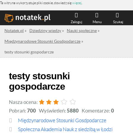
Ta witryna wykorzystuje pliki cookie, dowiedz się
więcej
.
Zaloguj
Menu
Szukaj
Notatek.pl
»
Dziedziny wiedzy
»
Nauki społeczne
»
Międzynarodowe Stosunki Gosdpodarcze
»
testy stosunki gospodarcze
testy stosunki
gospodarcze
Nasza ocena:
Pobrań:
700
Wyświetleń:
5880
Komentarze:
0
Międzynarodowe Stosunki Gosdpodarcze
Społeczna Akademia Nauk z siedzibą w Łodzi