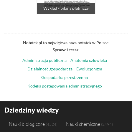
Wykład - bilans płatniczy
Notatek.pl to największa baza notatek w Polsce.
Sprawdź teraz:
Administracja publiczna
Anatomia człowieka
Działalność gospodarcza
Ewolucjonizm
Gospodarka przestrzenna
Kodeks postępowania administracyjnego
Dziedziny wiedzy
Nauki biologiczne
Nauki chemiczne
4524
2494