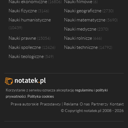
Nauki ekonomiczne
Nauki filmowe
16806
6
Nauki fizyczne
Nauki geograficzne
3146
2730
Nauki humanistyczne
Nauki matematyczne
5690
10439
Nauki medyczne
2370
Nauki prawne
Nauki rolnicze
15054
646
Nauki społeczne
Nauki techniczne
12426
14792
Nauki teologiczne
549
Korzystanie z serwisu oznacza akceptację
regulaminu
i
polityki
prywatności
.
Polityka cookies
Prawa autorskie
Pracodawcy | Reklama
O nas
Partnerzy
Kontakt
© Copyright notatek.pl 2008 - 2026