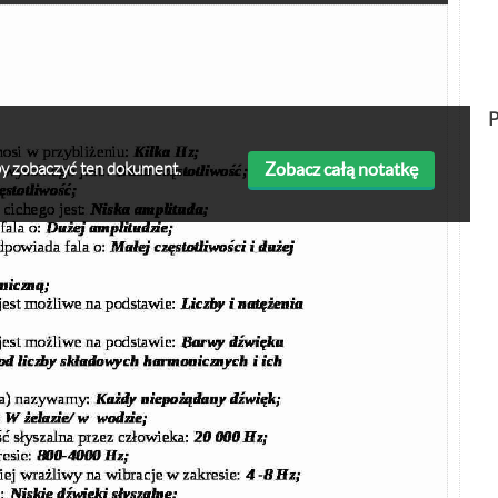
P
Zobacz całą notatkę
 aby zobaczyć ten dokument.