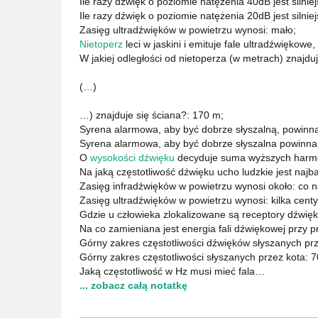
Ile razy dźwięk o poziomie natężenia 40dB jest silnie
Ile razy dźwięk o poziomie natężenia 20dB jest silnie
Zasięg ultradźwięków w powietrzu wynosi: mało;
Nietoperz
leci w jaskini i emituje fale ultradźwiękowe
W jakiej odległości od nietoperza (w metrach) znajduj
(…)
…) znajduje się ściana?: 170 m;
Syrena alarmowa, aby być dobrze słyszalną, powinna
Syrena alarmowa, aby być dobrze słyszalna powinna 
O
wysokości dźwięku
decyduje suma wyższych harmo
Na jaką częstotliwość dźwięku ucho ludzkie jest najb
Zasięg infradźwięków w powietrzu wynosi około: co na
Zasięg ultradźwięków w powietrzu wynosi: kilka cent
Gdzie u człowieka zlokalizowane są receptory dźwię
Na co zamieniana jest energia fali dźwiękowej przy 
Górny zakres częstotliwości dźwięków słyszanych pr
Górny zakres częstotliwości słyszanych przez kota: 7
Jaką częstotliwość w Hz musi mieć fala…
... zobacz całą notatkę