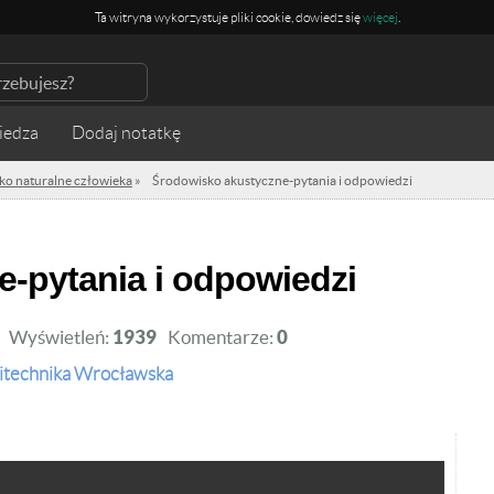
Ta witryna wykorzystuje pliki cookie, dowiedz się
więcej
.
iedza
ko naturalne człowieka
»
Środowisko akustyczne-pytania i odpowiedzi
e-pytania i odpowiedzi
Wyświetleń:
1939
Komentarze:
0
itechnika Wrocławska