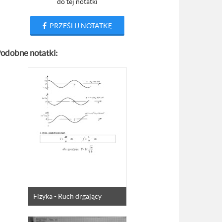
do tej notatki
PRZEŚLIJ NOTATKĘ
odobne notatki:
Fizyka - Ruch drgający