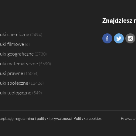
Znajdziesz 
uki chemiczne
2494
uki filmowe
6
uki geograficzne
2730
uki matematyczne
5690
uki prawne
15054
uki społeczne
12426
uki teologiczne
549
Prawa a
ceptację
regulaminu
i
polityki prywatności
.
Polityka cookies