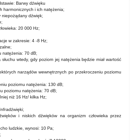
dstawie: Barwy dźwięku
h harmonicznych i ich natężenia;
 niepożądany dźwięk;
e;
złowieka: 20 000 Hz;
cje w zakresie: 4 -8 Hz;
zalne;
u natężenia: 70 dB;
słuchu wtedy, gdy poziom jej natężenia będzie miał wartość
niektórych narządów wewnętrznych po przekroczeniu poziomu
zeniu poziomu natężenia: 130 dB;
niu poziomu natężenia: 70 dB;
iej niż 16 Hz/ kilka Hz;
Infradźwięki;
źwięków i niskich dźwięków na organizm człowieka przez
ucho ludzkie, wynosi: 10 Pa;
;