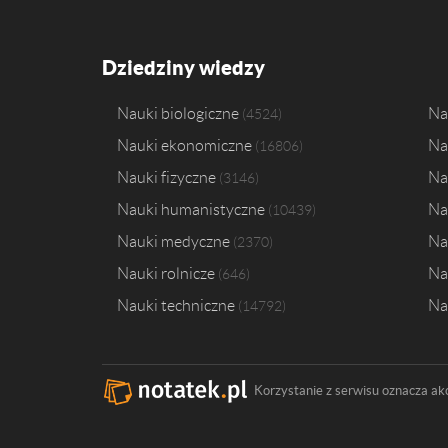
Dziedziny wiedzy
Nauki biologiczne
Na
4524
Nauki ekonomiczne
Na
16806
Nauki fizyczne
Na
3146
Nauki humanistyczne
Na
10439
Nauki medyczne
Na
2370
Nauki rolnicze
Na
646
Nauki techniczne
Na
14792
Korzystanie z serwisu oznacza ak