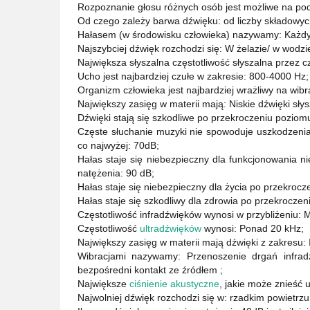
Rozpoznanie głosu różnych osób jest możliwe na po
Od czego zależy barwa dźwięku: od liczby składowyc
Hałasem (w środowisku człowieka) nazywamy: Każdy
Najszybciej dźwięk rozchodzi się: W żelazie/ w wodzi
Największa słyszalna częstotliwość słyszalna przez c
Ucho jest najbardziej czułe w zakresie: 800-4000 Hz;
Organizm człowieka jest najbardziej wrażliwy na wibra
Największy zasięg w materii mają: Niskie dźwięki słys
Dźwięki stają się szkodliwe po przekroczeniu poziom
Częste słuchanie muzyki nie spowoduje uszkodzenia 
co najwyżej: 70dB;
Hałas staje się niebezpieczny dla funkcjonowania 
natężenia: 90 dB;
Hałas staje się niebezpieczny dla życia po przekroc
Hałas staje się szkodliwy dla zdrowia po przekrocze
Częstotliwość infradźwięków wynosi w przybliżeniu: Mn
Częstotliwość
ultradźwięków
wynosi: Ponad 20 kHz;
Największy zasięg w materii mają dźwięki z zakresu: 
Wibracjami nazywamy: Przenoszenie drgań infrad
bezpośredni kontakt ze źródłem ;
Największe
ciśnienie akustyczne
, jakie może znieść 
Najwolniej dźwięk rozchodzi się w: rzadkim powietrzu