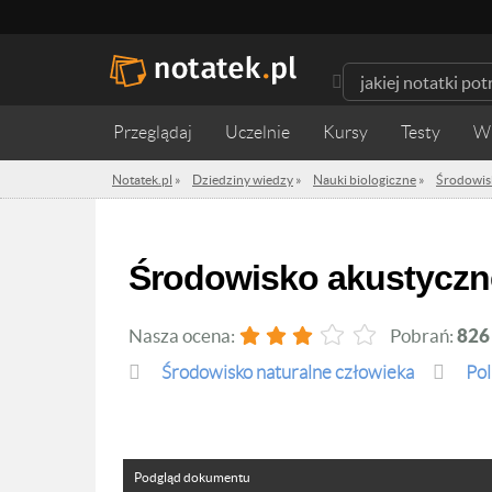
Przeglądaj
Uczelnie
Kursy
Testy
W
Notatek.pl
»
Dziedziny wiedzy
»
Nauki biologiczne
»
Środowis
Środowisko akustyczn
Nasza ocena:
Pobrań:
826
Środowisko naturalne człowieka
Pol
Podgląd dokumentu