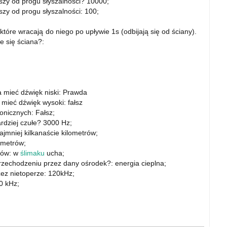
jszy od progu słyszalności? 10000;
jszy od progu słyszalności: 100;
, które wracają do niego po upływie 1s (odbijają się od ściany).
e się ściana?:
 mieć dźwięk niski: Prawda
mieć dźwięk wysoki: fałsz
nicznych: Fałsz;
ardziej czułe? 3000 Hz;
jmniej kilkanaście kilometrów;
ymetrów;
ków: w
ślimaku
ucha;
przechodzeniu przez dany ośrodek?: energia cieplna;
zez nietoperze: 120kHz;
0 kHz;