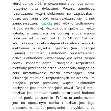
której panuje próżnia wytworzona z pomocą pomp:
rotacyjnej oraz dyfuzyjnej. Próżnia zapobiega
rozpraszaniu wiązki elektronów na cząsteczkach
gazu, utlenianiu próbki oraz osadzaniu się na niej
zanieczyszczeń.
Katodą
jest włókno wolframowe
(źródło elektronów). Różnica potencjałów pomiędzy
katodą, a znajdującą się poniżej anodą wynosi
(zależnie od potrzeb) od 1 do 50 kV. Cylinder
Wehnelta ma na celu wstępne ukształtowanie wiązki
elektronów o wysokiej gęstości (ma potencjał
ujemny). Strumień elektronów opuszczających
działo elektronowe kształtowany jest przez zespół
cewek koncentrujących. Następnie rozpędzone
elektrony przechodzą przez kondensory, mające na
celu ukształtowanie wiązki oświetlającej oraz
eliminację strumieni rozproszonych elektronów. Po
przejściu przez przesłonę, wiązka elektronów
odchylana jest przez specjalne cewki. Dzięki temu
możliwe jest bombardowanie elektronami badanej
próbki punkt po punkcie. Próbka ta umieszczona
jest na specjalnym stoliku (możliwe jest jego
przesuwanie, obrót, pochylanie) i przyklejona do