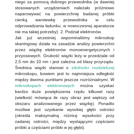
niego za pomocą dobrego przewodnika (w dawniej
stosowanych urządzeniach należało próżniowo
naparowywać na powierzchnię badanej próbki
cienką warstewkę przewodnika w celu
odprowadzania ładunku; w nowoczesnej aparaturze
nie ma takiej potrzeby). 2. Podział elektronów.
Jak już wcześniej wspominaliśmy mikroskop
skaningowy działa na zasadzie analizy powierzchni
przez wiązkę elektronów monoenergetycznych i
przyosiowych. Grubość wiązki leży w przedziale od
2,5 nm do 10 nm i jest zależna od klasy przyrządu.
Średnica wiązki stanowi o
zdolności rozdzielczej
mikroskopu, bowiem jest to najmniejsza odległość
między dwoma punktami jeszcze rozróżnialnymi. W
mikroskopach elektronowych
można uzyskać
bardzo duże powiększenia rzędu kilkuset razy
(wielkość mówiąca ile razy obraz jest większy od
obszaru analizowanego przez wiązkę). Ponadto
możliwe jest uzyskanie wysokiej głębi ostrości
(określa maksymalną różnicę wysokości przy
zadanej ostrości, między wystającymi częściami
próbki a częściami próbki w jej głębi).