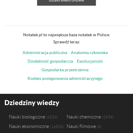
działo elektronowe
Notatek.pl to największa baza notatek w Polsce.
Sprawdź teraz:
Administracja publiczna
Anatomia człowieka
Działalność gospodarcza
Ewolucjonizm
Gospodarka przestrzenna
Kodeks postępowania administracyjnego
Dziedziny wiedzy
Nauki biologiczne
Nauki chemiczne
4524
2494
Nauki ekonomiczne
Nauki filmowe
16806
6