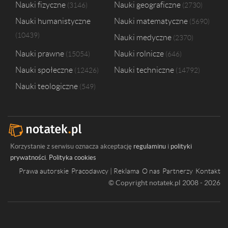
Nauki fizyczne
Nauki geograficzne
3146
2730
Nauki humanistyczne
Nauki matematyczne
5690
10439
Nauki medyczne
2370
Nauki prawne
Nauki rolnicze
15054
646
Nauki społeczne
Nauki techniczne
12426
14792
Nauki teologiczne
549
Korzystanie z serwisu oznacza akceptację
regulaminu
i
polityki
prywatności
.
Polityka cookies
Prawa autorskie
Pracodawcy | Reklama
O nas
Partnerzy
Kontakt
© Copyright notatek.pl 2008 - 2026