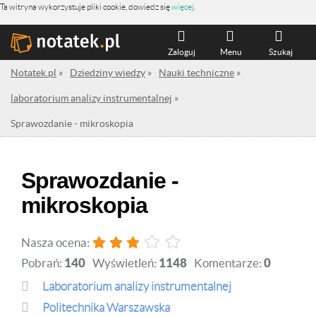
Ta witryna wykorzystuje pliki cookie, dowiedz się
więcej
.
Zaloguj
Menu
Szukaj
Notatek.pl
»
Dziedziny wiedzy
»
Nauki techniczne
»
laboratorium analizy instrumentalnej
»
Sprawozdanie - mikroskopia
Sprawozdanie -
mikroskopia
Nasza ocena:
Pobrań:
140
Wyświetleń:
1148
Komentarze:
0
laboratorium analizy instrumentalnej
Politechnika Warszawska