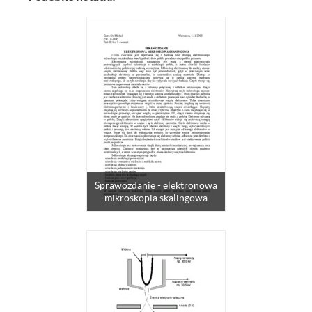
Sprawozdanie - elektronowa
mikroskopia skalingowa