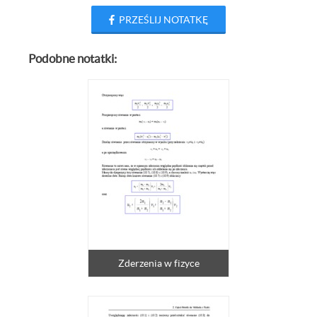
PRZEŚLIJ NOTATKĘ
Podobne notatki:
Zderzenia w fizyce