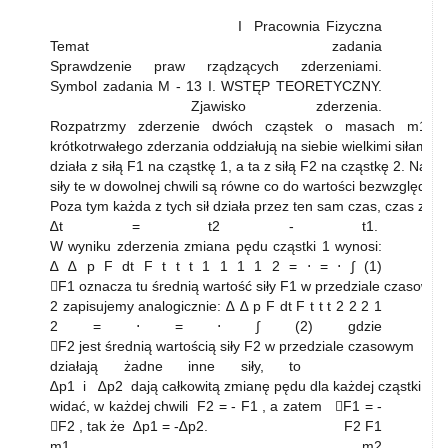
I Pracownia Fizyczna
Temat zadania
Sprawdzenie praw rządzących zderzeniami.
Symbol zadania M - 13 I. WSTĘP TEORETYCZNY.
Zjawisko zderzenia.
Rozpatrzmy zderzenie dwóch cząstek o masach m1 i m
krótkotrwałego zderzania oddziałują na siebie wielkimi siłami. 
działa z siłą F1 na cząstkę 1, a ta z siłą F2 na cząstkę 2. Na 
siły te w dowolnej chwili są równe co do wartości bezwzględnej
Poza tym każda z tych sił działa przez ten sam czas, czas zd
∆t = t2 - t1.
W wyniku zderzenia zmiana pędu cząstki 1 wynosi:
∆ ∆ p F dt F t t t 1 1 1 1 2 = ⋅ = ⋅ ∫ (1)
F1 oznacza tu średnią wartość siły F1 w przedziale czasowym
2 zapisujemy analogicznie: ∆ ∆ p F dt F t t t 2 2 2 1
2 = ⋅ = ⋅ ∫ (2) gdzie
F2 jest średnią wartością siły F2 w przedziale czasowym ∆t = t
działają żadne inne siły, to
∆p1 i ∆p2 dają całkowitą zmianę pędu dla każdej cząstki. J
widać, w każdej chwili F2 = - F1 , a zatem F1 = -
F2 , tak że ∆p1 = -∆p2. F2 F1
m1 m2