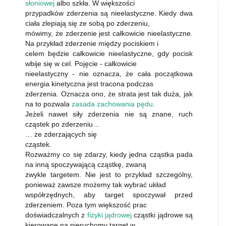
słoniowej
albo szkła. W większości
przypadków zderzenia są nieelastyczne. Kiedy dwa
ciała zlepiają się ze sobą po zderzeniu,
mówimy, że zderzenie jest całkowicie nieelastyczne.
Na przykład zderzenie między pociskiem i
celem będzie całkowicie nieelastyczne, gdy pocisk
wbije się w cel. Pojęcie - całkowicie
nieelastyczny - nie oznacza, że cała początkowa
energia kinetyczna jest tracona podczas
zderzenia. Oznacza ono, że strata jest tak duża, jak
na to pozwala
zasada zachowania pędu
.
Jeżeli nawet siły zderzenia nie są znane, ruch
cząstek po zderzeniu…
… ze zderzających się
cząstek.
Rozważmy co się zdarzy, kiedy jedna cząstka pada
na inną spoczywającą cząstkę, zwaną
zwykle targetem. Nie jest to przykład szczególny,
ponieważ zawsze możemy tak wybrać układ
współrzędnych, aby target spoczywał przed
zderzeniem. Poza tym większość prac
doświadczalnych z
fizyki jądrowej
cząstki jądrowe są
kierowane na nieruchomy target w