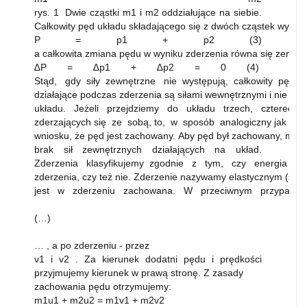
rys. 1 Dwie cząstki m1 i m2 oddziałujące na siebie.
Całkowity pęd układu składającego się z dwóch cząstek wynosi
P = p1 + p2 (3)
a całkowita zmiana pędu w wyniku zderzenia równa się zero, cz
∆P = ∆p1 + ∆p2 = 0 (4)
Stąd, gdy siły zewnętrzne nie występują, całkowity pęd uk
działające podczas zderzenia są siłami wewnętrznymi i nie ma
układu. Jeżeli przejdziemy do układu trzech, czterech 
zderzających się ze sobą, to, w sposób analogiczny jak dl
wniosku, że pęd jest zachowany. Aby pęd był zachowany, musi
brak sił zewnętrznych działających na układ.
Zderzenia klasyfikujemy zgodnie z tym, czy energia k
zderzenia, czy też nie. Zderzenie nazywamy elastycznym (spr
jest w zderzeniu zachowana. W przeciwnym przypadku z
(…)
… , a po zderzeniu - przez
v1 i v2 . Za kierunek dodatni pędu i prędkości
przyjmujemy kierunek w prawą stronę. Z zasady
zachowania pędu otrzymujemy:
m1u1 + m2u2 = m1v1 + m2v2