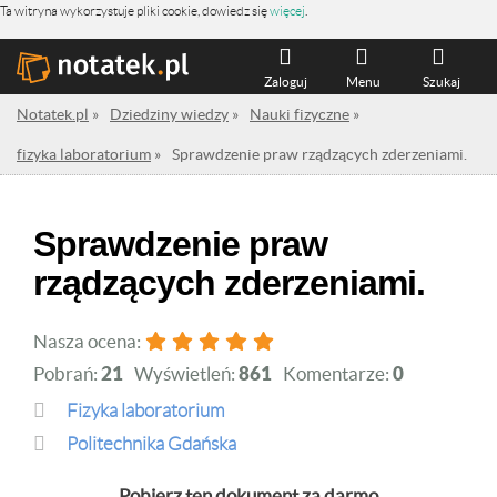
Ta witryna wykorzystuje pliki cookie, dowiedz się
więcej
.
Zaloguj
Menu
Szukaj
Notatek.pl
»
Dziedziny wiedzy
»
Nauki fizyczne
»
fizyka laboratorium
»
Sprawdzenie praw rządzących zderzeniami.
Sprawdzenie praw
rządzących zderzeniami.
Nasza ocena:
Pobrań:
21
Wyświetleń:
861
Komentarze:
0
fizyka laboratorium
Politechnika Gdańska
Pobierz ten dokument za darmo