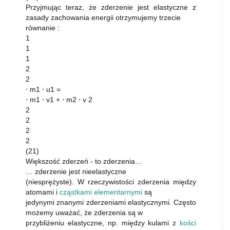
Przyjmując teraz, że zderzenie jest elastyczne z
zasady zachowania energii otrzymujemy trzecie
równanie :
1
1
1
2
2
⋅ m1 ⋅ u1 =
⋅ m1 ⋅ v1 + ⋅ m2 ⋅ v 2
2
2
2
2
(21)
Większość zderzeń - to zderzenia…
… zderzenie jest nieelastyczne
(niesprężyste). W rzeczywistości zderzenia między
atomami i
cząstkami elementarnymi
są
jedynymi znanymi zderzeniami elastycznymi. Często
możemy uważać, że zderzenia są w
przybliżeniu elastyczne, np. między kulami z
kości