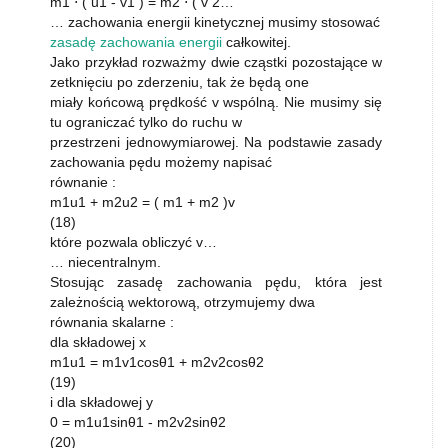
m1 ⋅ ( u1 - v1 ) = m2 ⋅ ( v 2…
… zachowania energii kinetycznej musimy stosować
zasadę zachowania energii
całkowitej.
Jako przykład rozważmy dwie cząstki pozostające w
zetknięciu po zderzeniu, tak że będą one
miały końcową prędkość v wspólną. Nie musimy się
tu ograniczać tylko do ruchu w
przestrzeni jednowymiarowej. Na podstawie zasady
zachowania pędu możemy napisać
równanie :
m1u1 + m2u2 = ( m1 + m2 )v
(18)
które pozwala obliczyć v…
… niecentralnym.
Stosując zasadę zachowania pędu, która jest
zależnością wektorową, otrzymujemy dwa
równania skalarne :
dla składowej x
m1u1 = m1v1cosθ1 + m2v2cosθ2
(19)
i dla składowej y
0 = m1u1sinθ1 - m2v2sinθ2
(20)