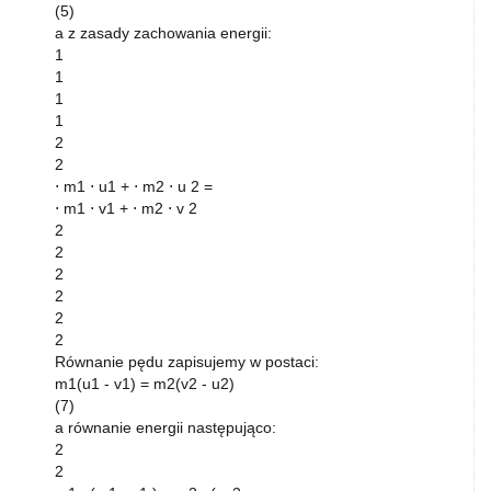
(5)
a z zasady zachowania energii:
1
1
1
1
2
2
⋅ m1 ⋅ u1 + ⋅ m2 ⋅ u 2 =
⋅ m1 ⋅ v1 + ⋅ m2 ⋅ v 2
2
2
2
2
2
2
Równanie pędu zapisujemy w postaci:
m1(u1 - v1) = m2(v2 - u2)
(7)
a równanie energii następująco:
2
2