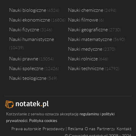
Nauki biologiczne
Nauki chemiczne
4524
2494
Nauki ekonomiczne
Nauki filmowe
16806
6
Nauki fizyczne
Nauki geograficzne
3146
2730
Nauki humanistyczne
Nauki matematyczne
5690
10439
Nauki medyczne
2370
Nauki prawne
Nauki rolnicze
15054
646
Nauki społeczne
Nauki techniczne
12426
14792
Nauki teologiczne
549
Korzystanie z serwisu oznacza akceptację
regulaminu
i
polityki
prywatności
.
Polityka cookies
Prawa autorskie
Pracodawcy | Reklama
O nas
Partnerzy
Kontakt
© Copyright notatek.pl 2008 - 2026