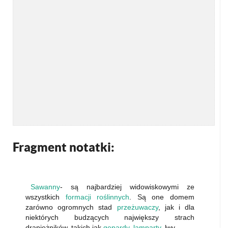
Fragment notatki:
Sawanny
- są najbardziej widowiskowymi ze
wszystkich
formacji roślinnych
. Są one domem
zarówno ogromnych stad
przeżuwaczy
, jak i dla
niektórych budzących największy strach
drapieżników, takich jak
gepardy
,
lamparty
, lwy.