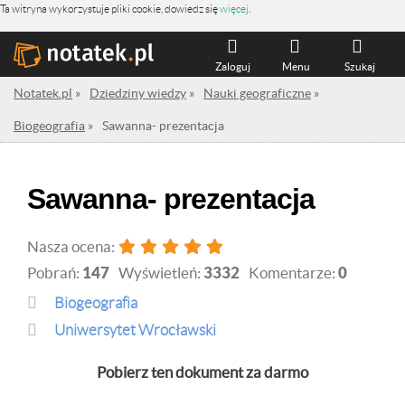
Ta witryna wykorzystuje pliki cookie, dowiedz się
więcej
.
Zaloguj
Menu
Szukaj
Notatek.pl
»
Dziedziny wiedzy
»
Nauki geograficzne
»
Biogeografia
»
Sawanna- prezentacja
Sawanna- prezentacja
Nasza ocena:
Pobrań:
147
Wyświetleń:
3332
Komentarze:
0
Biogeografia
Uniwersytet Wrocławski
Pobierz ten dokument za darmo