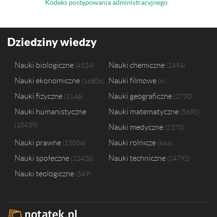
Kodeks postępowania administracyjnego
Dziedziny wiedzy
Nauki biologiczne
Nauki chemiczne
4524
2494
Nauki ekonomiczne
Nauki filmowe
16806
6
Nauki fizyczne
Nauki geograficzne
3146
2730
Nauki humanistyczne
Nauki matematyczne
5690
10439
Nauki medyczne
2370
Nauki prawne
Nauki rolnicze
15054
646
Nauki społeczne
Nauki techniczne
12426
14792
Nauki teologiczne
549