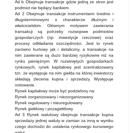
Ad b Obejmuje transakcje gdzie jedną ze stron jest
podmiot nie będący bankiem.
Ad 2 Obejmuje transakcje instrumentami średnio i
długoterminowymi o charakterze dłużnym i
właścicielskim. Głównym motywem zawierania
transakcji są potrzeby rozwojowe podmiotów
gospodarczych (np. inwestycje rzeczowe) oraz
procesy odkładania oszczędności. Jest to rynek
zarówno hurtowy jak i detaliczny, a transakcje na
nim zawierane są dużo bardziej ryzykowne niż na
rynku pieniężnym. W rozwiniętych gospodarkach
rynkowych, rynek kapitałowy jest scentralizowany
tzn. że występuje na nim giełda na której inwestorzy
składają zlecenia kupna i sprzedaży. Występuje
notowanie.
Rynek kapitałowy może być podzielony na:
Rynek zorganizowany i niezorganizowany
Rynek regulowany i nieuregulowany
Rynek giełdowy i pozagiełdowy
Ad 3 Rynek walutowy obejmuje transakcje kupna
sprzedaży jednej waluty w zamian za inną w wyniku
czego dochodzi do ustalenia rynkowego kursowego
walut.