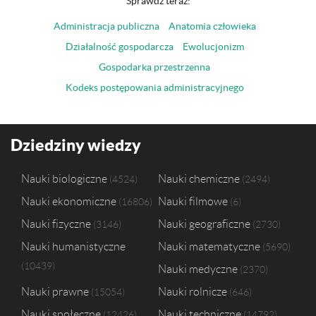
Sprawdź teraz:
Administracja publiczna
Anatomia człowieka
Działalność gospodarcza
Ewolucjonizm
Gospodarka przestrzenna
Kodeks postępowania administracyjnego
Dziedziny wiedzy
Nauki biologiczne
Nauki chemiczne
4524
2494
Nauki ekonomiczne
Nauki filmowe
16806
6
Nauki fizyczne
Nauki geograficzne
3146
2730
Nauki humanistyczne
Nauki matematyczne
5690
10439
Nauki medyczne
2370
Nauki prawne
Nauki rolnicze
15054
646
Nauki społeczne
Nauki techniczne
12426
14792