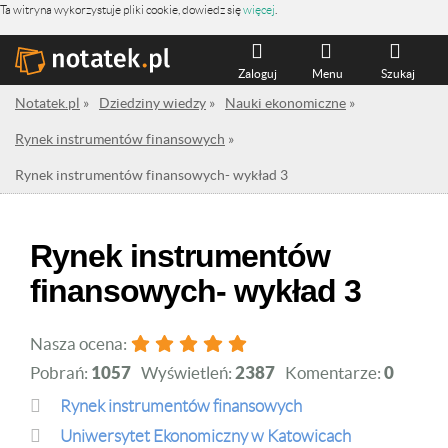
Ta witryna wykorzystuje pliki cookie, dowiedz się
więcej
.
Zaloguj
Menu
Szukaj
Notatek.pl
»
Dziedziny wiedzy
»
Nauki ekonomiczne
»
Rynek instrumentów finansowych
»
Rynek instrumentów finansowych- wykład 3
Rynek instrumentów
finansowych- wykład 3
Nasza ocena:
Pobrań:
1057
Wyświetleń:
2387
Komentarze:
0
Rynek instrumentów finansowych
Uniwersytet Ekonomiczny w Katowicach