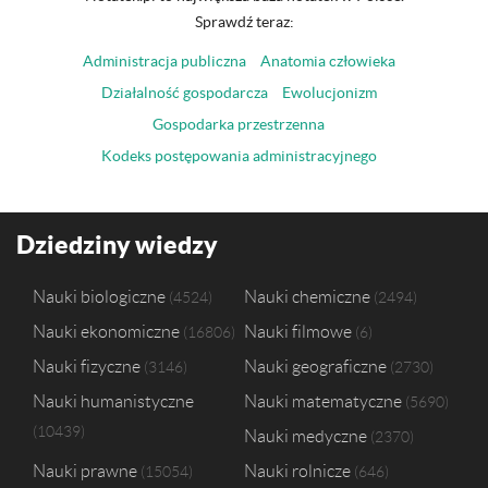
Sprawdź teraz:
Administracja publiczna
Anatomia człowieka
Działalność gospodarcza
Ewolucjonizm
Gospodarka przestrzenna
Kodeks postępowania administracyjnego
Dziedziny wiedzy
Nauki biologiczne
Nauki chemiczne
4524
2494
Nauki ekonomiczne
Nauki filmowe
16806
6
Nauki fizyczne
Nauki geograficzne
3146
2730
Nauki humanistyczne
Nauki matematyczne
5690
10439
Nauki medyczne
2370
Nauki prawne
Nauki rolnicze
15054
646