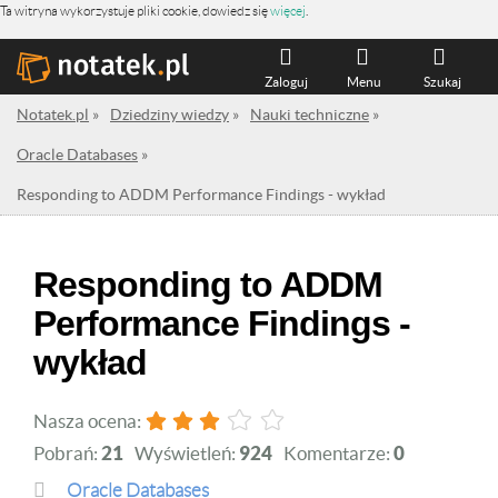
Ta witryna wykorzystuje pliki cookie, dowiedz się
więcej
.
Zaloguj
Menu
Szukaj
Notatek.pl
»
Dziedziny wiedzy
»
Nauki techniczne
»
Oracle Databases
»
Responding to ADDM Performance Findings - wykład
Responding to ADDM
Performance Findings -
wykład
Nasza ocena:
Pobrań:
21
Wyświetleń:
924
Komentarze:
0
Oracle Databases