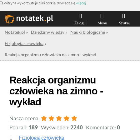
Ta witryna wykorzystuje pliki cookie, dowiedz się
więcej
.
Zaloguj
Menu
Szukaj
Notatek.pl
»
Dziedziny wiedzy
»
Nauki biologiczne
»
Fizjologia człowieka
»
Reakcja organizmu człowieka na zimno - wykład
Reakcja organizmu
człowieka na zimno -
wykład
Nasza ocena:
Pobrań:
189
Wyświetleń:
2240
Komentarze:
0
Fizjologia człowieka