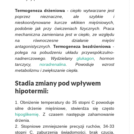
Termogeneza drżeniowa
-
ciepło wytwarzane jest
poprzez nieznaczne, ale szybkie i
nieskoordynowane kurcze włókien mięśniowych,
podobnie jak przy ćwiczeniach fizycznych. Praca
mechaniczna zamieniana jest w ciepło, ze względu
na równoczesne działanie mięśni
antagonistycznych
.
Termogeneza bezdrżeniowa
-
polega na pobudzeniu układu przywspółczulno-
nadnerczowego. Wydzielany
glukagon
, hormon
tarczycy,
noradrenalina
. Powoduje wzrost
metabolizmu i zwiększanie ciepła.
Stadia zmiany pod wpływem
hipotermii:
1. Obniżenie temperatury do 35 stopni C powoduje
silne drżenie mięśniowe, stwierdza się często
hipoglikemię
. Z czasem następuje zahamowanie
drżenia.
2. Stopniowe zmniejszenie precyzji ruchów, 34-33
stopni C, zaburzenia świadomości, brak czucia,