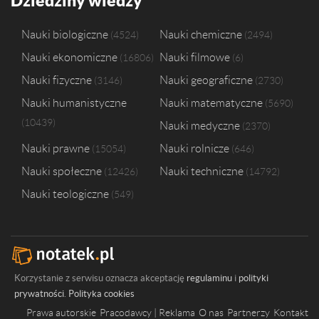
Dziedziny wiedzy
Nauki biologiczne
Nauki chemiczne
4524
2494
Nauki ekonomiczne
Nauki filmowe
16806
6
Nauki fizyczne
Nauki geograficzne
3146
2730
Nauki humanistyczne
Nauki matematyczne
5690
10439
Nauki medyczne
2370
Nauki prawne
Nauki rolnicze
15054
646
Nauki społeczne
Nauki techniczne
12426
14792
Nauki teologiczne
549
Korzystanie z serwisu oznacza akceptację
regulaminu
i
polityki
prywatności
.
Polityka cookies
Prawa autorskie
Pracodawcy | Reklama
O nas
Partnerzy
Kontakt