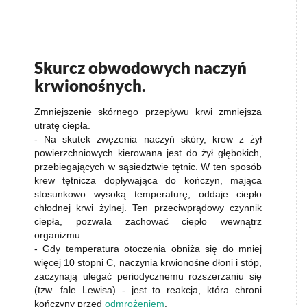
Skurcz obwodowych naczyń
krwionośnych.
Zmniejszenie skórnego przepływu krwi zmniejsza
utratę ciepła.
- Na skutek zwężenia naczyń skóry, krew z żył
powierzchniowych kierowana jest do żył głębokich,
przebiegających w sąsiedztwie tętnic. W ten sposób
krew tętnicza dopływająca do kończyn, mająca
stosunkowo wysoką temperaturę, oddaje ciepło
chłodnej krwi żylnej. Ten przeciwprądowy czynnik
ciepła, pozwala zachować ciepło wewnątrz
organizmu.
- Gdy temperatura otoczenia obniża się do mniej
więcej 10 stopni C, naczynia krwionośne dłoni i stóp,
zaczynają ulegać periodycznemu rozszerzaniu się
(tzw. fale Lewisa) - jest to reakcja, która chroni
kończyny przed
odmrożeniem
.