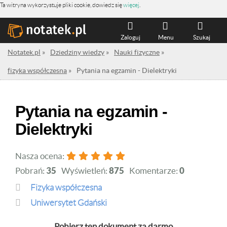
Ta witryna wykorzystuje pliki cookie, dowiedz się
więcej
.
Zaloguj
Menu
Szukaj
Notatek.pl
»
Dziedziny wiedzy
»
Nauki fizyczne
»
fizyka współczesna
»
Pytania na egzamin - Dielektryki
Pytania na egzamin -
Dielektryki
Nasza ocena:
Pobrań:
35
Wyświetleń:
875
Komentarze:
0
fizyka współczesna
Uniwersytet Gdański
Pobierz ten dokument za darmo