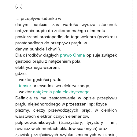
(…)
… przepływu ładunku w
danym punkcie, zaś wartość wyraża stosunek
natężenia prądu do znikomo małego elementu
powierzchni prostopadłej do tego wektora (przekroju
prostopadłego do przepływu prądu w
danym punkcie i chwili).
Dla ośrodków ciągłych
prawo Ohma
opisuje związek
gęstości prądu z natężeniem pola
elektrycznego wzorem:
gdzie:
– wektor gęstości prądu,
–
tensor
przewodnictwa elektrycznego,
– wektor
natężenia pola elektrycznego
.
Definicja ta ma zastosowanie w opisie przepływu
prądu niejednorodnego w przestrzeni np: fizyce
plazmy, cieczy przewodzących prąd, w cienkich
warstwach elektronicznych elementów
półprzewodnikowych (tranzystory, tyrystory i in.,
również w elementach układów scalonych) oraz
zjawisk przejściowych szybko zmiennych w czasie,