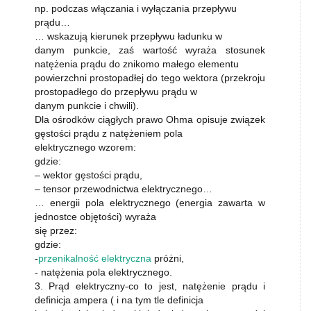
np. podczas włączania i wyłączania przepływu
prądu…
… wskazują kierunek przepływu ładunku w
danym punkcie, zaś wartość wyraża stosunek
natężenia prądu do znikomo małego elementu
powierzchni prostopadłej do tego wektora (przekroju
prostopadłego do przepływu prądu w
danym punkcie i chwili).
Dla ośrodków ciągłych prawo Ohma opisuje związek
gęstości prądu z natężeniem pola
elektrycznego wzorem:
gdzie:
– wektor gęstości prądu,
– tensor przewodnictwa elektrycznego…
… energii pola elektrycznego (energia zawarta w
jednostce objętości) wyraża
się przez:
gdzie:
-
przenikalność elektryczna
próżni,
- natężenia pola elektrycznego.
3. Prąd elektryczny-co to jest, natężenie prądu i
definicja ampera ( i na tym tle definicja