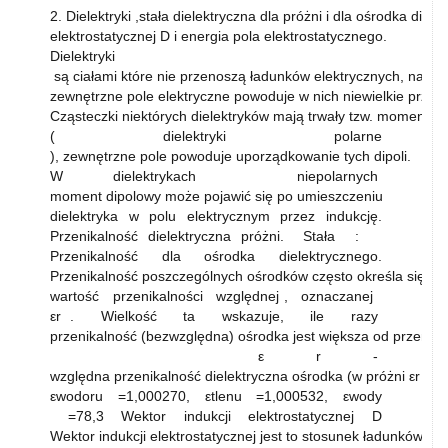
2. Dielektryki ,stała dielektryczna dla próżni i dla ośrodka diel
elektrostatycznej D i energia pola elektrostatycznego.
Dielektryki
są ciałami które nie przenoszą ładunków elektrycznych, natom
zewnętrzne pole elektryczne powoduje w nich niewielkie przes
Cząsteczki niektórych dielektryków mają trwały tzw. moment d
( dielektryki polarne
), zewnętrzne pole powoduje uporządkowanie tych dipoli.
W dielektrykach niepolarnych
moment dipolowy może pojawić się po umieszczeniu
dielektryka w polu elektrycznym przez indukcję.
Przenikalność dielektryczna próżni. Stała :
Przenikalność dla ośrodka dielektrycznego.
Przenikalność poszczególnych ośrodków często określa się 
wartość przenikalności względnej , oznaczanej
εr . Wielkość ta wskazuje, ile razy
przenikalność (bezwzględna) ośrodka jest większa od przenika
ε r -
względna przenikalność dielektryczna ośrodka (w próżni εr = 1 
εwodoru =1,000270, εtlenu =1,000532, εwody
=78,3 Wektor indukcji elektrostatycznej D
Wektor indukcji elektrostatycznej jest to stosunek ładunków 