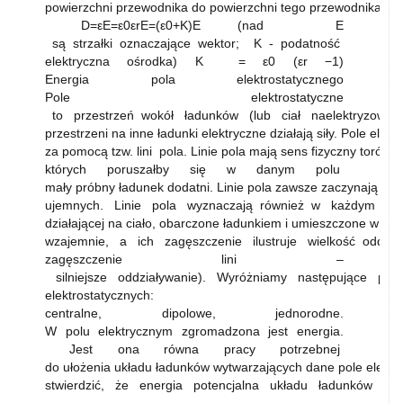
powierzchni przewodnika do powierzchni tego przewodnika:
D=εE=ε0εrE=(ε0+K)E (nad E
są strzałki oznaczające wektor; K - podatność
elektryczna ośrodka) K = ε0 (εr −1)
Energia pola elektrostatycznego
Pole elektrostatyczne
to przestrzeń wokół ładunków (lub ciał naelektryzowan
przestrzeni na inne ładunki elektryczne działają siły. Pole elek
za pomocą tzw. lini pola. Linie pola mają sens fizyczny torów, 
których poruszałby się w danym polu
mały próbny ładunek dodatni. Linie pola zawsze zaczynają się
ujemnych. Linie pola wyznaczają również w każdym pun
działającej na ciało, obarczone ładunkiem i umieszczone w tym
wzajemnie, a ich zagęszczenie ilustruje wielkość oddzia
zagęszczenie lini –
silniejsze oddziaływanie). Wyróżniamy następujące po
elektrostatycznych:
centralne, dipolowe, jednorodne.
W polu elektrycznym zgromadzona jest energia.
Jest ona równa pracy potrzebnej
do ułożenia układu ładunków wytwarzających dane pole elekt
stwierdzić, że energia potencjalna układu ładunków j