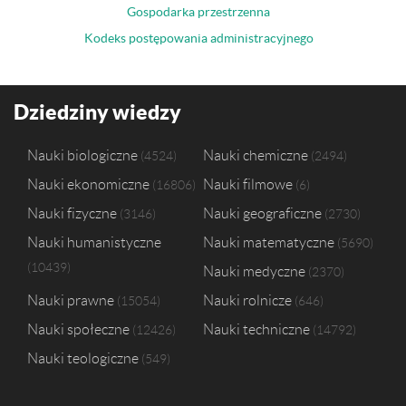
Gospodarka przestrzenna
Kodeks postępowania administracyjnego
Dziedziny wiedzy
Nauki biologiczne
Nauki chemiczne
4524
2494
Nauki ekonomiczne
Nauki filmowe
16806
6
Nauki fizyczne
Nauki geograficzne
3146
2730
Nauki humanistyczne
Nauki matematyczne
5690
10439
Nauki medyczne
2370
Nauki prawne
Nauki rolnicze
15054
646
Nauki społeczne
Nauki techniczne
12426
14792
Nauki teologiczne
549