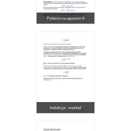
Pytania na egzamin 6
Indukcja - wykład