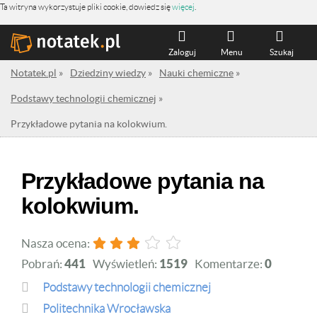
Ta witryna wykorzystuje pliki cookie, dowiedz się
więcej
.
Zaloguj
Menu
Szukaj
Notatek.pl
»
Dziedziny wiedzy
»
Nauki chemiczne
»
Podstawy technologii chemicznej
»
Przykładowe pytania na kolokwium.
Przykładowe pytania na
kolokwium.
Nasza ocena:
Pobrań:
441
Wyświetleń:
1519
Komentarze:
0
Podstawy technologii chemicznej
Politechnika Wrocławska