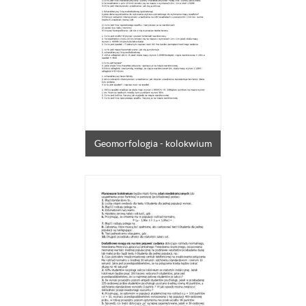
Geomorfologia - kolokwium