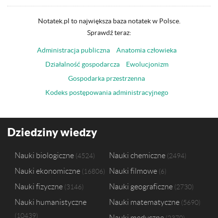
Notatek.pl to największa baza notatek w Polsce.
Sprawdź teraz:
Administracja publiczna
Anatomia człowieka
Działalność gospodarcza
Ewolucjonizm
Gospodarka przestrzenna
Kodeks postępowania administracyjnego
Dziedziny wiedzy
Nauki biologiczne
Nauki chemiczne
4524
2494
Nauki ekonomiczne
Nauki filmowe
16806
6
Nauki fizyczne
Nauki geograficzne
3146
2730
Nauki humanistyczne
Nauki matematyczne
5690
10439
Nauki medyczne