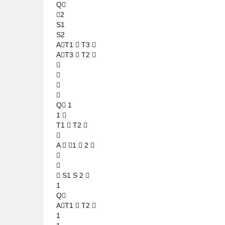
Q
2
S1
S2
AT1  T3 
AT3  T2 




Q 1
1 
T1  T2 

A  1  2 


 S1 S 2 
1
Q
AT1  T2 
1