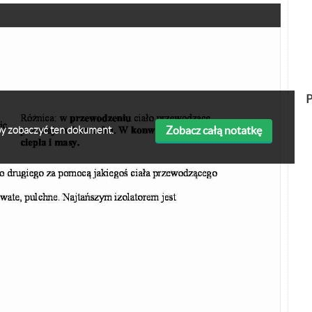
P
Zobacz całą notatkę
 aby zobaczyć ten dokument.