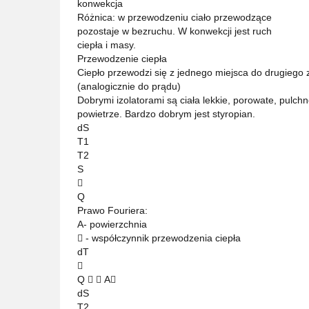
konwekcja
Różnica: w przewodzeniu ciało przewodzące
pozostaje w bezruchu. W konwekcji jest ruch
ciepła i masy.
Przewodzenie ciepła
Ciepło przewodzi się z jednego miejsca do drugiego
(analogicznie do prądu)
Dobrymi izolatorami są ciała lekkie, porowate, pulch
powietrze. Bardzo dobrym jest styropian.
dS
T1
T2
S

Q
Prawo Fouriera:
A- powierzchnia
 - współczynnik przewodzenia ciepła
dT

Q   A
dS
T2