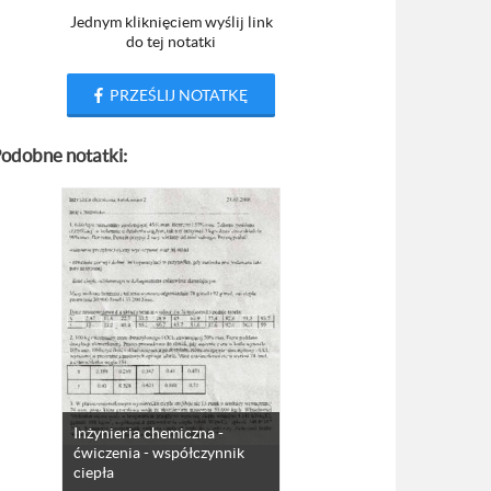
Jednym kliknięciem wyślij link
do tej notatki
PRZEŚLIJ NOTATKĘ
odobne notatki:
Inżynieria chemiczna -
ćwiczenia - współczynnik
ciepła