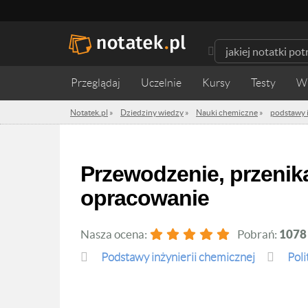
Przeglądaj
Uczelnie
Kursy
Testy
W
Notatek.pl
»
Dziedziny wiedzy
»
Nauki chemiczne
»
podstawy i
Przewodzenie, przenikanie ciepła, wymienniki ciepła-
opracowanie
Nasza ocena:
Pobrań:
1078
podstawy inżynierii chemicznej
Pol