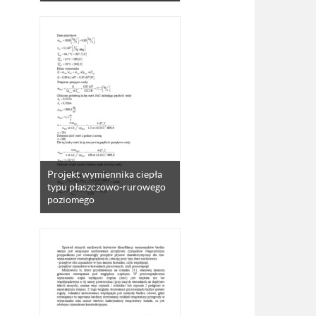
Projekt wymiennika ciepła
typu płaszczowo-rurowego
poziomego