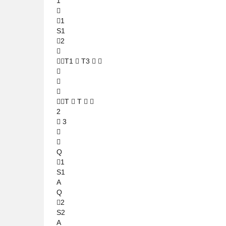
1

1
S1
2

T1  T3  



T  T  
2
 3


Q
1
S1
A
Q
2
S2
A