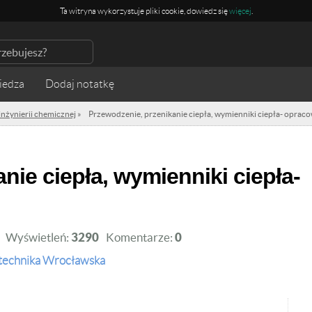
Ta witryna wykorzystuje pliki cookie, dowiedz się
więcej
.
iedza
nżynierii chemicznej
»
Przewodzenie, przenikanie ciepła, wymienniki ciepła- oprac
Wyświetleń:
3290
Komentarze:
0
itechnika Wrocławska