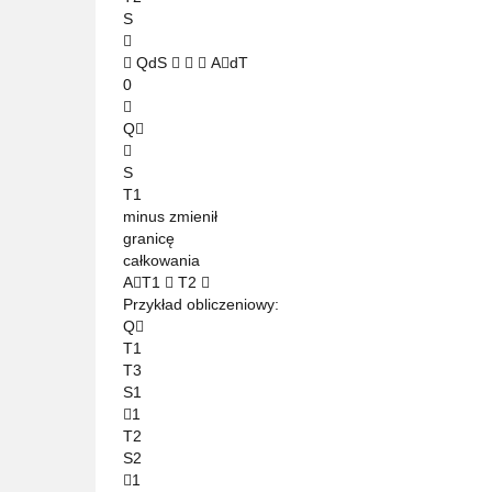
S

 QdS    AdT
0

Q

S
T1
minus zmienił
granicę
całkowania
AT1  T2 
Przykład obliczeniowy:
Q
T1
T3
S1
1
T2
S2
1