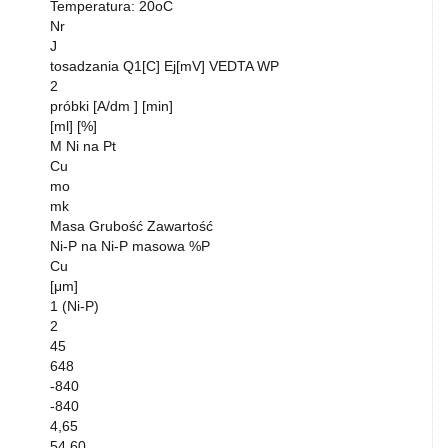
Temperatura: 20oC
Nr
J
tosadzania Q1[C] Ej[mV] VEDTA WP
2
próbki [A/dm ] [min]
[ml] [%]
M Ni na Pt
Cu
mo
mk
Masa Grubość Zawartość
Ni-P na Ni-P masowa %P
Cu
[μm]
1 (Ni-P)
2
45
648
-840
-840
4,65
54,60