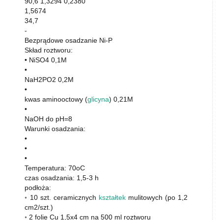
90,6 1,3294 0,2380
1,5674
34,7
-
Bezprądowe osadzanie Ni-P
Skład roztworu:
• NiSO4 0,1M
•
NaH2PO2 0,2M
•
kwas aminooctowy (
glicyna
) 0,21M
•
NaOH do pH=8
Warunki osadzania:
•
•
•
Temperatura: 70oC
czas osadzania: 1,5-3 h
podłoża:
◦ 10 szt. ceramicznych
kształtek
mulitowych (po 1,2
cm2/szt.)
◦ 2 folie Cu 1,5x4 cm na 500 ml roztworu