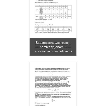
Badanie kinetyki reakcji
pomiędzy jonami -
omówienie doświadczenia