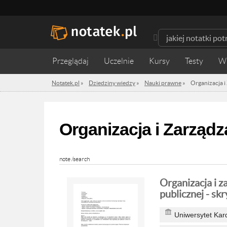
Przeglądaj
Uczelnie
Kursy
Testy
W
Notatek.pl
»
Dziedziny wiedzy
»
Nauki prawne
»
Organizacja i
Organizacja i Zarząd
note /search
Organizacja i z
publicznej - skr
Uniwersytet Kar