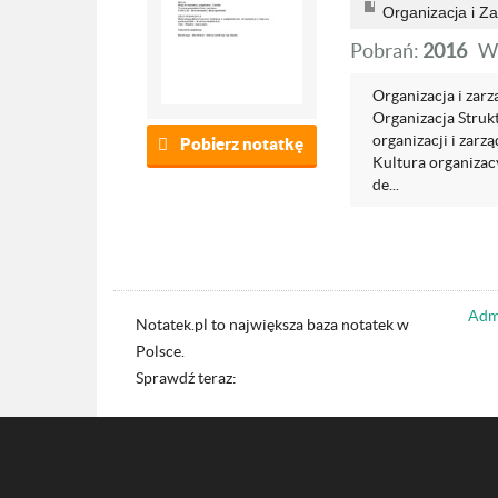
Organizacja i Z
Pobrań:
2016
W
Organizacja i zarz
Organizacja Struk
organizacji i zarz
Pobierz notatkę
Kultura organizac
de...
Admi
Notatek.pl to największa baza notatek w
Polsce.
Sprawdź teraz: