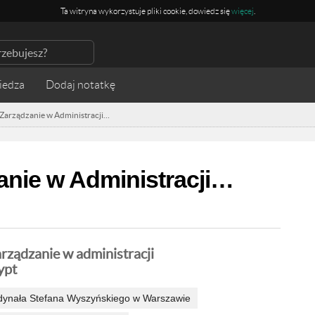
Ta witryna wykorzystuje pliki cookie, dowiedz się
więcej
.
iedza
 Zarządzanie w Administracji…
zanie w Administracji…
arządzanie w administracji
ypt
dynała Stefana Wyszyńskiego w Warszawie