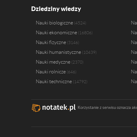
Dziedziny wiedzy
Nauki biologiczne
Na
4524
Nauki ekonomiczne
Na
16806
Nauki fizyczne
Na
3146
Nauki humanistyczne
Na
10439
Nauki medyczne
Na
2370
Nauki rolnicze
Na
646
Nauki techniczne
Na
14792
Korzystanie z serwisu oznacza ak