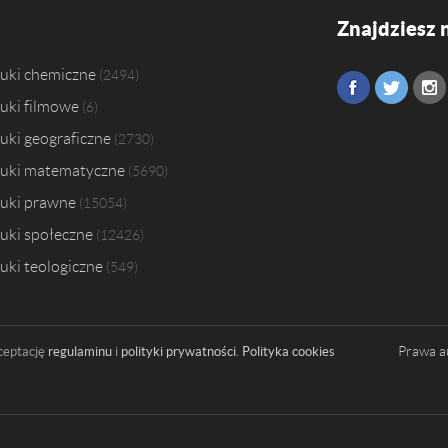
Znajdziesz 
uki chemiczne
2494
uki filmowe
6
uki geograficzne
2730
uki matematyczne
5690
uki prawne
15054
uki społeczne
12426
uki teologiczne
549
Prawa a
ceptację
regulaminu
i
polityki prywatności
.
Polityka cookies