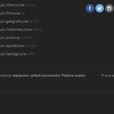
uki chemiczne
2494
uki filmowe
6
uki geograficzne
2730
uki matematyczne
5690
uki prawne
15054
uki społeczne
12426
uki teologiczne
549
Prawa a
ceptację
regulaminu
i
polityki prywatności
.
Polityka cookies