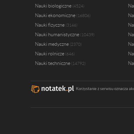
Nauki biologiczne
Na
4524
Nauki ekonomiczne
Na
16806
Nauki fizyczne
Na
3146
Nauki humanistyczne
Na
10439
Nauki medyczne
Na
2370
Nauki rolnicze
Na
646
Nauki techniczne
Na
14792
Korzystanie z serwisu oznacza ak