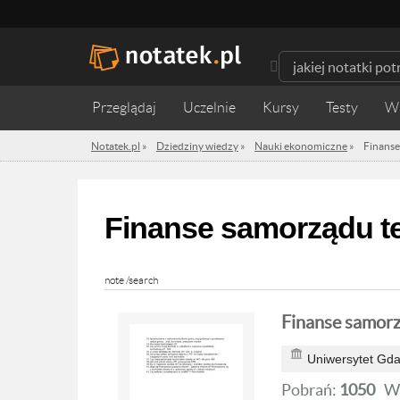
Przeglądaj
Uczelnie
Kursy
Testy
W
Notatek.pl
»
Dziedziny wiedzy
»
Nauki ekonomiczne
»
Finanse
Finanse samorządu te
note /search
Finanse samorz
Uniwersytet Gda
Pobrań:
1050
W