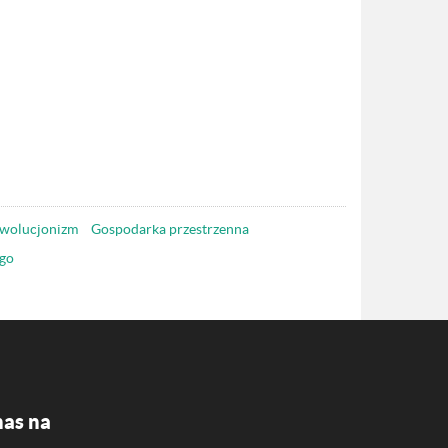
wolucjonizm
Gospodarka przestrzenna
go
nas na