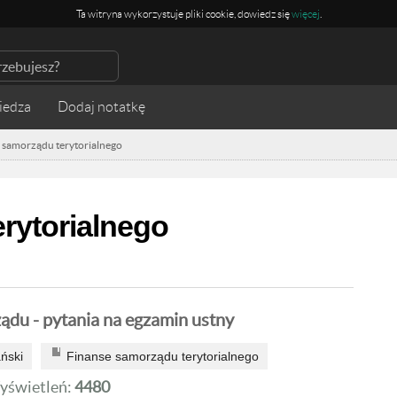
Ta witryna wykorzystuje pliki cookie, dowiedz się
więcej
.
iedza
 samorządu terytorialnego
rytorialnego
ądu - pytania na egzamin ustny
ński
Finanse samorządu terytorialnego
yświetleń:
4480