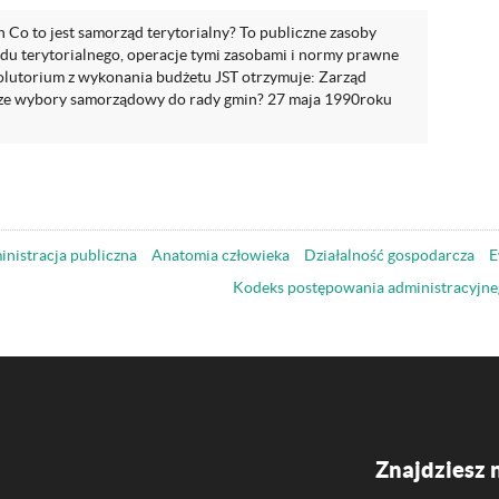
 Co to jest samorząd terytorialny? To publiczne zasoby
du terytorialnego, operacje tymi zasobami i normy prawne
solutorium z wykonania budżetu JST otrzymuje: Zarząd
sze wybory samorządowy do rady gmin? 27 maja 1990roku
nistracja publiczna
Anatomia człowieka
Działalność gospodarcza
E
Kodeks postępowania administracyjne
Znajdziesz 