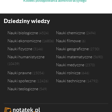
Kodeks postępowania administracyjnego
Dziedziny wiedzy
Nauki biologiczne
Nauki chemiczne
4524
2494
Nauki ekonomiczne
Nauki filmowe
16806
6
Nauki fizyczne
Nauki geograficzne
3146
2730
Nauki humanistyczne
Nauki matematyczne
5690
10439
Nauki medyczne
2370
Nauki prawne
Nauki rolnicze
15054
646
Nauki społeczne
Nauki techniczne
12426
14792
Nauki teologiczne
549