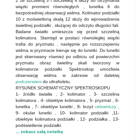
2 ze szczeliną 3 i soczewką 4 służy do otrzymania
wiązki promieni równoległych , lunetka 6 do
bezpośredniej obserwacji widma. Kolimator podziałki
10 z moświetloną skalą 12 służy do wprowadzenia
świetlnej podziałki , służącej do odczytu długości fali.
Badane światło umieszcza się przed szczeliną
kolimatora. Stamtąd w postaci równoległej wiązki
trafia do pryzmatu , następnie po rozszczepieniu
widma w pryzmacie kieruje się do lunetki. Do lunetki
jest skierowany również po odbiciu od powierzchni
pryzmatu obraz świetlny skali tworzony w
kolimatorze podziałki. Spektroskop umożliwia
obserwację widma w zakresie od dalekiej
podczerwieni
do ultrafioletu.
RYSUNEK SCHEMATYCZNY SPEKTROSKOPU
1- źródło światła , 2- kolimator , 3- szczelina
kolimatora , 4- obiektyw kolimatora , 5- pryzmat , 6-
lunetka , 7- obiektyw lunetki , 8- krzyż
celowniczy
,
9- okular lunetki , 10- kolimator podziałki ,11-
obiektyw kolimatora podziałki , 12- podziałka , 13-
podświetlenie podziałki.
... zobacz całą notatkę