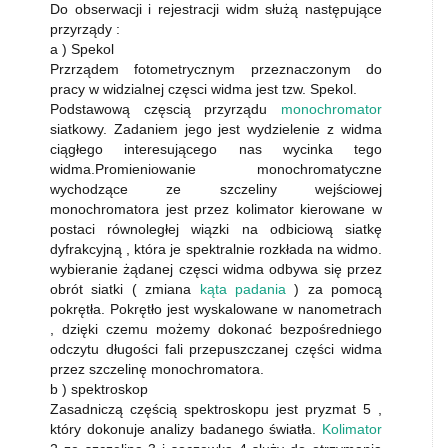
Do obserwacji i rejestracji widm służą następujące
przyrządy :
a ) Spekol
Przrządem fotometrycznym przeznaczonym do
pracy w widzialnej częsci widma jest tzw. Spekol.
Podstawową częscią przyrządu
monochromator
siatkowy. Zadaniem jego jest wydzielenie z widma
ciągłego interesującego nas wycinka tego
widma.Promieniowanie monochromatyczne
wychodzące ze szczeliny wejściowej
monochromatora jest przez kolimator kierowane w
postaci równoległej wiązki na odbiciową siatkę
dyfrakcyjną , która je spektralnie rozkłada na widmo.
wybieranie żądanej częsci widma odbywa się przez
obrót siatki ( zmiana
kąta padania
) za pomocą
pokrętła. Pokrętło jest wyskalowane w nanometrach
, dzięki czemu możemy dokonać bezpośredniego
odczytu długości fali przepuszczanej części widma
przez szczelinę monochromatora.
b ) spektroskop
Zasadniczą częścią spektroskopu jest pryzmat 5 ,
który dokonuje analizy badanego światła.
Kolimator