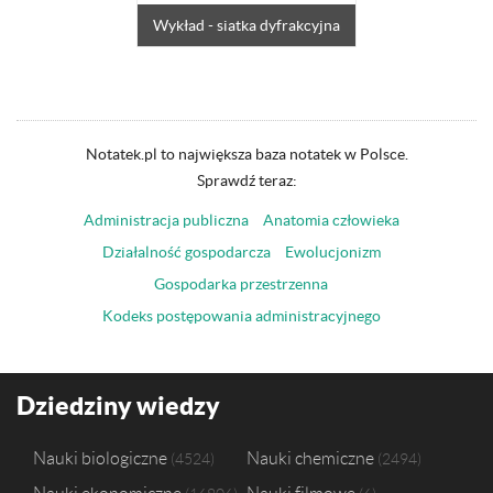
Wykład - siatka dyfrakcyjna
Notatek.pl to największa baza notatek w Polsce.
Sprawdź teraz:
Administracja publiczna
Anatomia człowieka
Działalność gospodarcza
Ewolucjonizm
Gospodarka przestrzenna
Kodeks postępowania administracyjnego
Dziedziny wiedzy
Nauki biologiczne
Nauki chemiczne
4524
2494