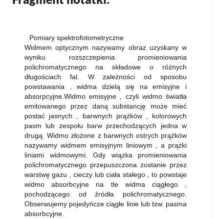
Pomiary spektrofotometryczne
Widmem optycznym nazywamy obraz uzyskany w
wyniku rozszczepienia promieniowania
polichromatycznego na składowe o różnych
długościach fal. W zależności od sposobu
powstawania , widma dzielą się na emisyjne i
absorpcyjne.Widmo emisyjne , czyli widmo światła
emitowanego przez daną substancję może mieć
postać jasnych , barwnych prążków , kolorowych
pasm lub zespołu barw przechodzących jedna w
drugą. Widmo złożone z barwnych ostrych prążków
nazywamy widmem emisyjnym liniowym , a prążki
liniami widmowymi. Gdy wiązka promieniowania
polichromatycznego przepuszczona zostanie przez
warstwę gazu , cieczy lub ciała stałego , to powstaje
widmo absorbcyjne na tle widma ciągłego ,
pochodzącego od źródła polichromatycznego.
Obserwujemy pojedyńcze ciągłe linie lub tzw. pasma
absorbcyjne.