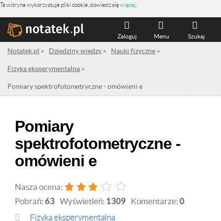
Ta witryna wykorzystuje pliki cookie, dowiedz się
więcej
.
Zaloguj
Menu
Szukaj
Notatek.pl
»
Dziedziny wiedzy
»
Nauki fizyczne
»
Fizyka eksperymentalna
»
Pomiary spektrofotometryczne - omówieni e
Pomiary
spektrofotometryczne -
omówieni e
Nasza ocena:
Pobrań:
63
Wyświetleń:
1309
Komentarze:
0
Fizyka eksperymentalna