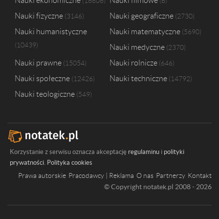
Nauki ekonomiczne
Nauki filmowe
16806
6
Nauki fizyczne
Nauki geograficzne
3146
2730
Nauki humanistyczne
Nauki matematyczne
5690
10439
Nauki medyczne
2370
Nauki prawne
Nauki rolnicze
15054
646
Nauki społeczne
Nauki techniczne
12426
14792
Nauki teologiczne
549
Korzystanie z serwisu oznacza akceptację
regulaminu
i
polityki
prywatności
.
Polityka cookies
Prawa autorskie
Pracodawcy | Reklama
O nas
Partnerzy
Kontakt
© Copyright notatek.pl 2008 - 2026