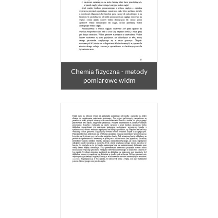
Chemia fizyczna - metody
pomiarowe widm