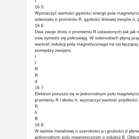
I
16.5.
Wyznaczyć wartości gęstości energii pola magnety
solenoidu o promirniu R, gęstości liniowej zwojów n, p
16.6.
Dwa zwoje drutu o promieniu R ustawionych tak jak na
osie symetrii się pokrywają. W solenoidach płyną p
wartość indukcji pola magnetycznego na osi łączącej
pomiędzy zwojami.
I
I
R
R
d
16.7.
Elektron porusza się w jednorodnym polu magnetycz
promieniu R i skoku h, wyznaczyć wartość prędkości 
R
h
B
16.8.
W taśmie metalowej o szerokości a i grubości d płyni
jednorodnym polu magnetycznym o indukcji B. Oblicz