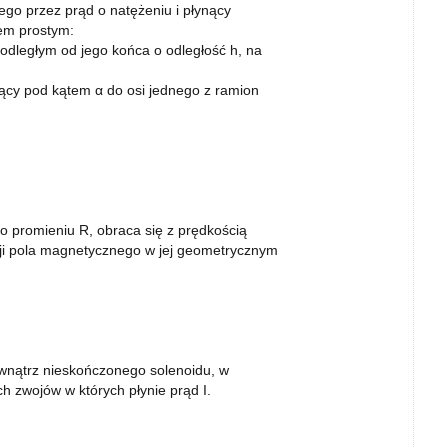
o przez prąd o natężeniu i płynący
tem prostym:
odległym od jego końca o odległość h, na
żący pod kątem α do osi jednego z ramion
 promieniu R, obraca się z prędkością
cji pola magnetycznego w jej geometrycznym
wnątrz nieskończonego solenoidu, w
h zwojów w których płynie prąd I.