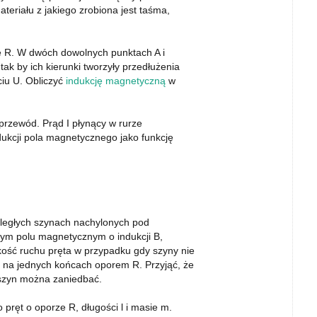
ateriału z jakiego zrobiona jest taśma,
ze R. W dwóch dowolnych punktach A i
tak by ich kierunki tworzyły przedłużenia
ciu U. Obliczyć
indukcję magnetyczną
w
 przewód. Prąd I płynący w rurze
ukcji pola magnetycznego jako funkcję
oległych szynach nachylonych pod
nym polu magnetycznym o indukcji B,
ość ruchu pręta w przypadku gdy szyny nie
 na jednych końcach oporem R. Przyjąć, że
i szyn można zaniedbać.
ręt o oporze R, długości l i masie m.