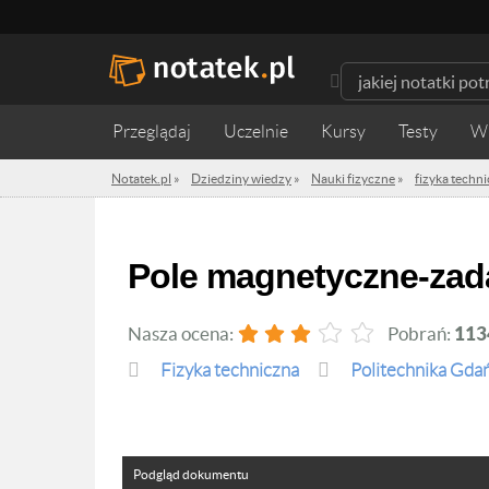
Przeglądaj
Uczelnie
Kursy
Testy
W
Notatek.pl
»
Dziedziny wiedzy
»
Nauki fizyczne
»
fizyka techn
Pole magnetyczne-zad
Nasza ocena:
Pobrań:
113
fizyka techniczna
Politechnika Gda
Podgląd dokumentu