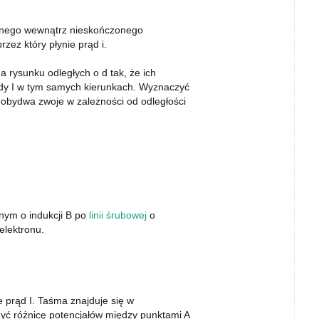
cznego wewnątrz nieskończonego
rzez który płynie prąd i.
 rysunku odległych o d tak, że ich
rądy I w tym samych kierunkach. Wyznaczyć
 obydwa zwoje w zależności od odległości
nym o indukcji B po
linii śrubowej
o
elektronu.
e prąd I. Taśma znajduje się w
yć różnicę potencjałów między punktami A