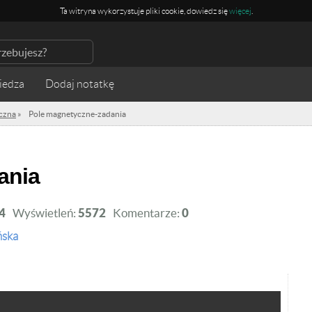
Ta witryna wykorzystuje pliki cookie, dowiedz się
więcej
.
iedza
iczna
»
Pole magnetyczne-zadania
ania
4
Wyświetleń:
5572
Komentarze:
0
ńska