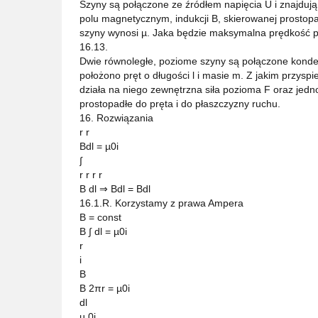
Szyny są połączone ze źródłem napięcia U i znajdują
polu magnetycznym, indukcji B, skierowanej prostopa
szyny wynosi µ. Jaka będzie maksymalna prędkość p
16.13.
Dwie równoległe, poziome szyny są połączone kond
położono pręt o długości l i masie m. Z jakim przyspi
działa na niego zewnętrzna siła pozioma F oraz je
prostopadłe do pręta i do płaszczyzny ruchu.
16. Rozwiązania
r r
Bdl = µ0i
∫
r r r r
B dl ⇒ Bdl = Bdl
16.1.R. Korzystamy z prawa Ampera
B = const
B ∫ dl = µ0i
r
i
B
B 2πr = µ0i
dl
µ 0i