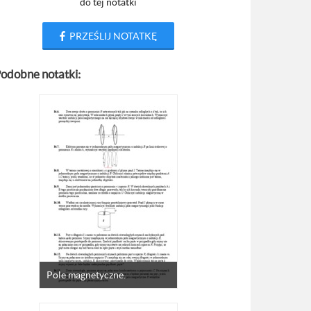
do tej notatki
PRZEŚLIJ NOTATKĘ
odobne notatki:
Pole magnetyczne.