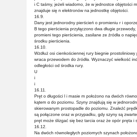
i C taśmy, jeżeli wiadomo, że w jednostce objętości m
znajduje się n elektronów na jednostkę objętości.
16.9.
Dany jest jednorodny pierścień o promieniu r i opor
B tego pierścienia przyłączono dwa długie przewody, 
promieni tego pierścienia, zasilane ze źródła o napię
środku pierścienia.
16.10.
Wzdłuż osi cienkościennej rury biegnie prostoliniowy
wraca przewodem do źródła. Wyznaczyć wielkość ind
odległości od środka rury.
U
i
i
16.11.
Pręt o długości l i masie m położono na dwóch równ
kątem α do poziomu. Szyny znajdują się w jednorod
skierowanym prostopadle do poziomu. Znaleźć prędk
są połączone oraz w przypadku, gdy szyny są zwarte
pręt może ślizgać się bez tarcia oraz że opór pręta 
16.12.
Na dwóch równoległych poziomych szynach położono p