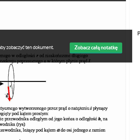
P
Zobacz całą notatkę
ę aby zobaczyć ten dokument.