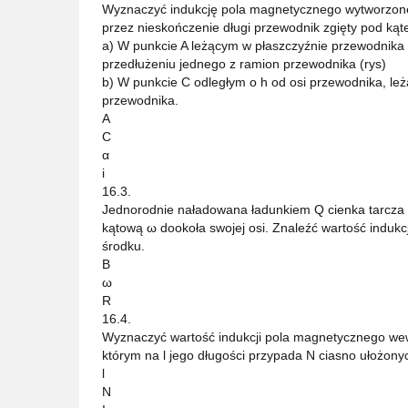
Wyznaczyć indukcję pola magnetycznego wytworzoneg
przez nieskończenie długi przewodnik zgięty pod ką
a) W punkcie A leżącym w płaszczyźnie przewodnika 
przedłużeniu jednego z ramion przewodnika (rys)
b) W punkcie C odległym o h od osi przewodnika, le
przewodnika.
A
C
α
i
16.3.
Jednorodnie naładowana ładunkiem Q cienka tarcza o
kątową ω dookoła swojej osi. Znaleźć wartość induk
środku.
B
ω
R
16.4.
Wyznaczyć wartość indukcji pola magnetycznego we
którym na l jego długości przypada N ciasno ułożonyc
l
N