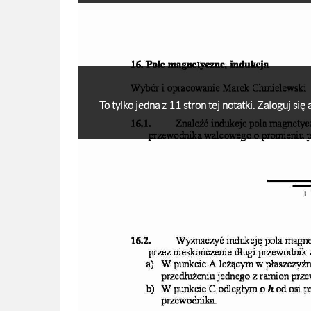
To tylko jedna z 11 stron tej notatki. Zaloguj si