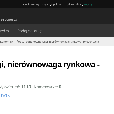
Ta witryna wykorzystuje pliki cookie, dowiedz się
więcej
.
iedza
konomia
»
Podaż, cena równowagi, nierównowaga rynkowa - prezentacja.
yświetleń:
1113
Komentarze:
0
zawski