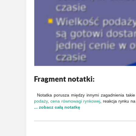
Fragment notatki:
Notatka porusza między innymi zagadnienia takie
podaży
,
cena równowagi rynkowej
, reakcja rynku 
... zobacz całą notatkę