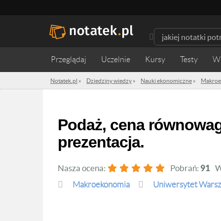
Przeglądaj
Uczelnie
Kursy
Testy
W
Notatek.pl
»
Dziedziny wiedzy
»
Nauki ekonomiczne
»
Makroe
Podaż, cena równowagi, nierównowaga rynkowa -
prezentacja.
Nasza ocena:
Pobrań:
91
W
Makroekonomia
Uniwersytet Wars