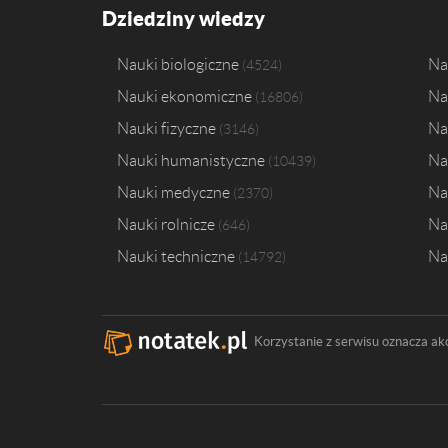
Dziedziny wiedzy
Nauki biologiczne
Na
4524
Nauki ekonomiczne
Na
16806
Nauki fizyczne
Na
3146
Nauki humanistyczne
Na
10439
Nauki medyczne
Na
2370
Nauki rolnicze
Na
646
Nauki techniczne
Na
14792
Korzystanie z serwisu oznacza ak