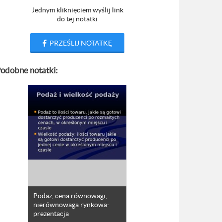
Jednym kliknięciem wyślij link
do tej notatki
PRZEŚLIJ NOTATKĘ
odobne notatki:
Podaż, cena równowagi,
nierównowaga rynkowa-
prezentacja