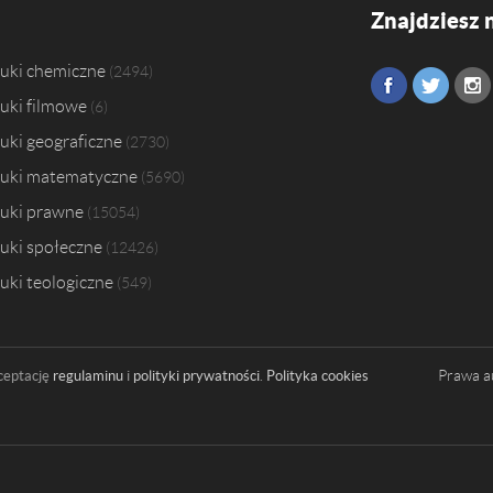
Znajdziesz 
uki chemiczne
2494
uki filmowe
6
uki geograficzne
2730
uki matematyczne
5690
uki prawne
15054
uki społeczne
12426
uki teologiczne
549
Prawa a
ceptację
regulaminu
i
polityki prywatności
.
Polityka cookies