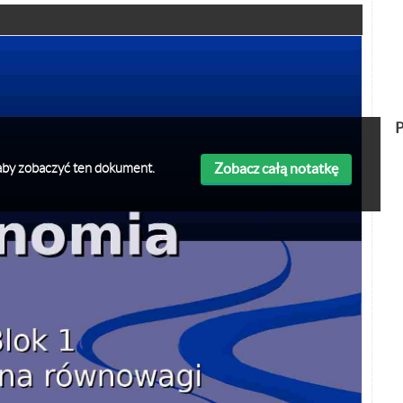
P
Zobacz całą notatkę
ę aby zobaczyć ten dokument.