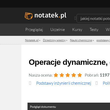
Przeglądaj
Uczelnie
Kursy
Testy
W
Notatek.pl
»
Dziedziny wiedzy
»
Nauki chemiczne
»
podstawy i
Operacje dynamiczne,
Nasza ocena:
Pobrań:
1197
podstawy inżynierii chemicznej
Pol
Podgląd dokumentu