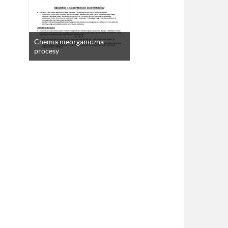
Chemia nieorganiczna -
procesy