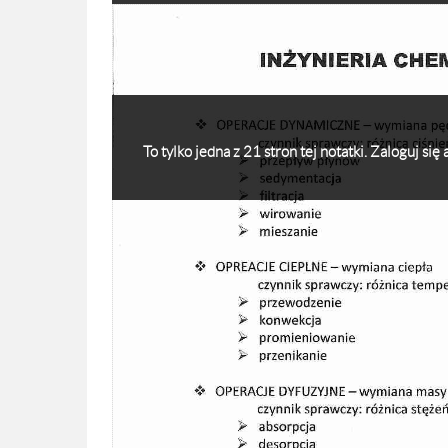
To tylko jedna z 21 stron tej notatki. Zaloguj si