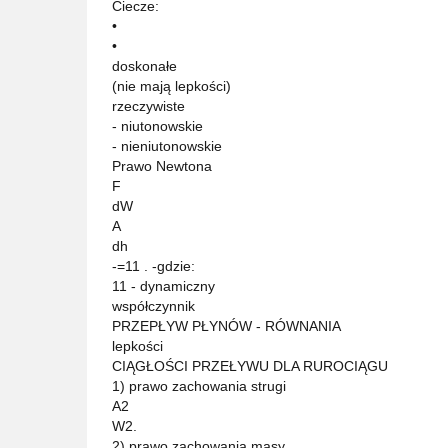
Ciecze:
•
•
doskonałe
(nie mają lepkości)
rzeczywiste
- niutonowskie
- nieniutonowskie
Prawo Newtona
F
dW
A
dh
-=11 . -gdzie:
11 - dynamiczny
współczynnik
PRZEPŁYW PŁYNÓW - RÓWNANIA
lepkości
CIĄGŁOŚCI PRZEŁYWU DLA RUROCIĄGU
1) prawo zachowania strugi
A2
W2.
2) prawo zachowania masy