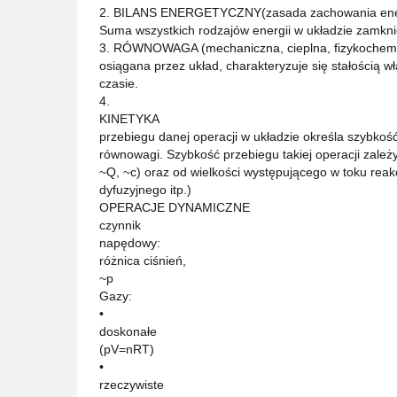
2. BILANS ENERGETYCZNY(zasada zachowania ener
Suma wszystkich rodzajów energii w układzie zamknię
3. RÓWNOWAGA (mechaniczna, cieplna, fizykochem
osiągana przez układ, charakteryzuje się stałością w
czasie.
4.
KINETYKA
przebiegu danej operacji w układzie określa szybkość
równowagi. Szybkość przebiegu takiej operacji zależy
~Q, ~c) oraz od wielkości występującego w toku reakc
dyfuzyjnego itp.)
OPERACJE DYNAMICZNE
czynnik
napędowy:
różnica ciśnień,
~p
Gazy:
•
doskonałe
(pV=nRT)
•
rzeczywiste