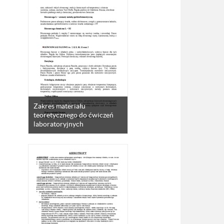
Zakres materiału
teoretycznego do ćwiczeń
laboratoryjnych