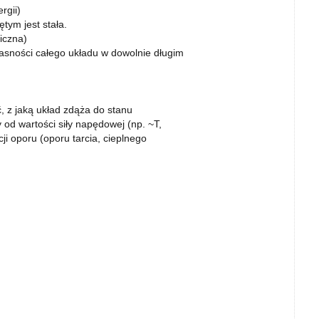
gii)
tym jest stała.
iczna)
łasności całego układu w dowolnie długim
, z jaką układ zdąża do stanu
 od wartości siły napędowej (np. ~T,
ji oporu (oporu tarcia, cieplnego