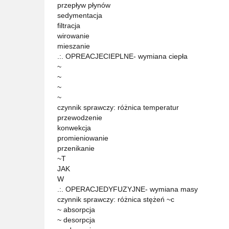
przepływ płynów
sedymentacja
filtracja
wirowanie
mieszanie
.:. OPREACJECIEPLNE- wymiana ciepła
~
~
~
~
czynnik sprawczy: różnica temperatur
przewodzenie
konwekcja
promieniowanie
przenikanie
~T
JAK
W
.:. OPERACJEDYFUZYJNE- wymiana masy
czynnik sprawczy: różnica stężeń ~c
~ absorpcja
~ desorpcja