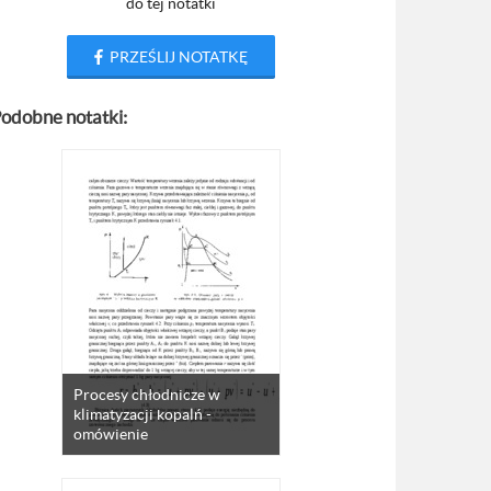
do tej notatki
PRZEŚLIJ NOTATKĘ
odobne notatki:
Procesy chłodnicze w
klimatyzacji kopalń -
omówienie