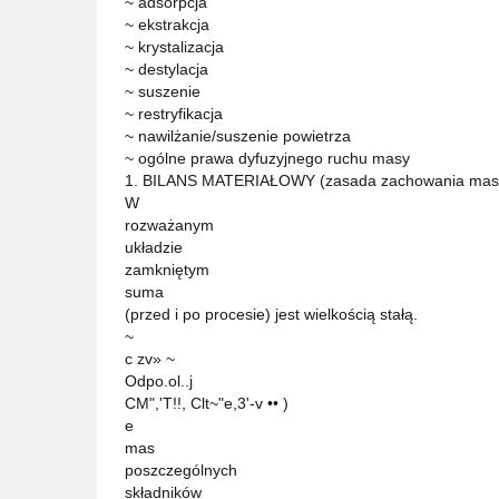
~ adsorpcja
~ ekstrakcja
~ krystalizacja
~ destylacja
~ suszenie
~ restryfikacja
~ nawilżanie/suszenie powietrza
~ ogólne prawa dyfuzyjnego ruchu masy
1. BILANS MATERIAŁOWY (zasada zachowania mas
W
rozważanym
układzie
zamkniętym
suma
(przed i po procesie) jest wielkością stałą.
~
c zv» ~
Odpo.ol..j
CM",'T!!, Clt~"e,3'-v •• )
e
mas
poszczególnych
składników