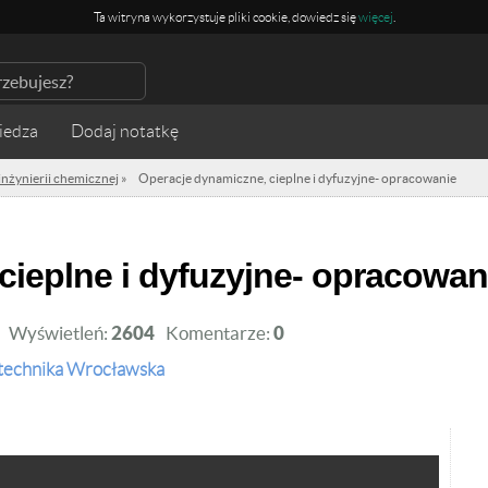
Ta witryna wykorzystuje pliki cookie, dowiedz się
więcej
.
iedza
nżynierii chemicznej
»
Operacje dynamiczne, cieplne i dyfuzyjne- opracowanie
 cieplne i dyfuzyjne- opracowan
Wyświetleń:
2604
Komentarze:
0
itechnika Wrocławska