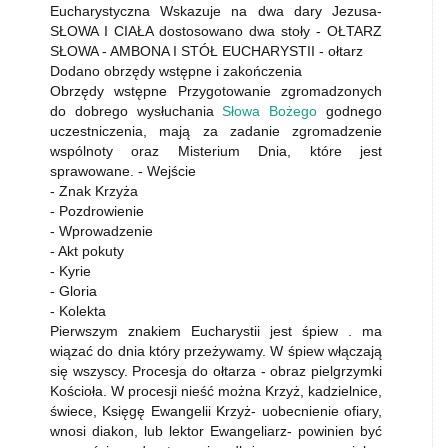
Eucharystyczna Wskazuje na dwa dary Jezusa-
SŁOWA I CIAŁA dostosowano dwa stoły - OŁTARZ
SŁOWA - AMBONA I STÓŁ EUCHARYSTII - ołtarz
Dodano obrzędy wstępne i zakończenia
Obrzędy wstępne Przygotowanie zgromadzonych
do dobrego wysłuchania
Słowa Bożego
godnego
uczestniczenia, mają za zadanie zgromadzenie
wspólnoty oraz Misterium Dnia, które jest
sprawowane. - Wejście
- Znak Krzyża
- Pozdrowienie
- Wprowadzenie
- Akt pokuty
- Kyrie
- Gloria
- Kolekta
Pierwszym znakiem Eucharystii jest śpiew . ma
wiązać do dnia który przeżywamy. W śpiew włączają
się wszyscy. Procesja do ołtarza - obraz pielgrzymki
Kościoła. W procesji nieść można Krzyż, kadzielnice,
świece, Księgę Ewangelii Krzyż- uobecnienie ofiary,
wnosi diakon, lub lektor Ewangeliarz- powinien być