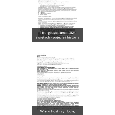
Liturgia sakramentów
świętych - pojęcie i historia
Wielki Post - symbole,