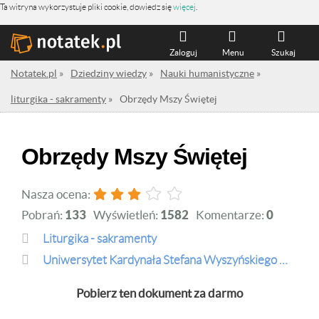
Ta witryna wykorzystuje pliki cookie, dowiedz się
więcej
.
Zaloguj
Menu
Szukaj
Notatek.pl
»
Dziedziny wiedzy
»
Nauki humanistyczne
»
liturgika - sakramenty
»
Obrzędy Mszy Świętej
Obrzędy Mszy Świętej
Nasza ocena:
Pobrań:
133
Wyświetleń:
1582
Komentarze:
0
liturgika - sakramenty
Uniwersytet Kardynała Stefana Wyszyńskiego w Warszawie
Pobierz ten dokument za darmo