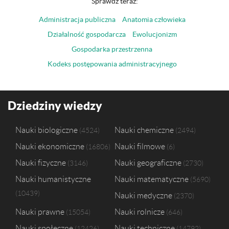
Sprawdź teraz:
Administracja publiczna
Anatomia człowieka
Działalność gospodarcza
Ewolucjonizm
Gospodarka przestrzenna
Kodeks postępowania administracyjnego
Dziedziny wiedzy
Nauki biologiczne
Nauki chemiczne
4524
2494
Nauki ekonomiczne
Nauki filmowe
16806
6
Nauki fizyczne
Nauki geograficzne
3146
2730
Nauki humanistyczne
Nauki matematyczne
5690
10439
Nauki medyczne
2370
Nauki prawne
Nauki rolnicze
15054
646
Nauki społeczne
Nauki techniczne
12426
14792