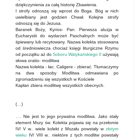
dziękczynienia za całą historię Zbawienia.
I strofy odnoszą się wprost do Boga. Bóg w nich
uwielbiany jest godzien Chwał. Kolejne strofy
odnoszą się do Jezusa.
Baranek Boży, Kyrios- Pan. Pierwsza aluzja w
Eucharystii do wydarzeń Paschalnych może być
śpiewany lub recytowany. Nazwa kolekta stosowana
od średniowiecza chociaż księgi liturgiczne Rzymu
od początku aż do
Soboru Watykańskiego II
używają
słowa oratio- modlitwa
Nazwa kolekta - łac. Caligere - zbierać. Tłumaczymy
na dwa sposoby Modlitwa odmawiana po
zgromadzeniu się wszystkich w Kościele
Kapłan zbiera modlitwę wszystkich obecnych.
(…)
…. Nie jest to jego prywatna modlitwa. Jako stały
element Mszy św. Kolekta pojawia się na przełomie
IV/ V w.. wiele kolekt z Mszału powstały w
złotym
wieku
IV/ VIII w.. niektóre z tych modlitw powstały