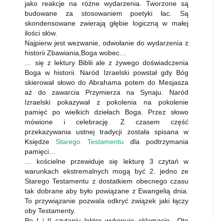
jako reakcje na różne wydarzenia. Tworzone są
budowane za stosowaniem poetyki łac. Są
skondensowane zwierają głębie logiczną w małej
ilości słów.
Najpierw jest wezwanie, odwołanie do wydarzenia z
historii Zbawiania,Boga wobec…
… się z lektury Biblii ale z żywego doświadczenia
Boga w historii. Naród Izraelski powstał gdy Bóg
skierował słowo do Abrahama potem do Mesjasza
aż do zawarcia Przymierza na Synaju. Naród
Izraelski pokazywał z pokolenia na pokolenie
pamięć po wielkich dziełach Boga. Przez słowo
mówione i celebrację. Z czasem część
przekazywania ustnej tradycji została spisana w
Księdze
Starego Testamentu
dla podtrzymania
pamięci…
… kościelne przewiduje się lekturę 3 czytań w
warunkach ekstremalnych mogą być 2. jedno ze
Starego Testamentu z dostatkiem obecnego czasu
tak dobrane aby było powiązane z Ewangelią dnia.
To przywiązanie pozwala odkryć związek jaki łączy
oby Testamenty.
Po I i II czytaniu lektor wykonuje aklamacje ,,Oto