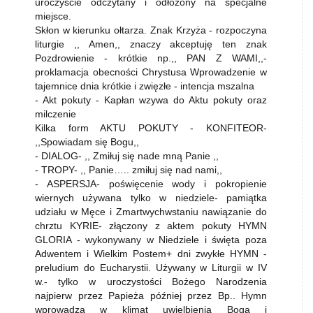
uroczyście odczytany i odłożony na specjalne
miejsce.
Skłon w kierunku ołtarza. Znak Krzyża - rozpoczyna
liturgie ,, Amen,, znaczy akceptuję ten znak
Pozdrowienie - krótkie np.,, PAN Z WAMI,,-
proklamacja obecności Chrystusa Wprowadzenie w
tajemnice dnia krótkie i zwięzłe - intencja mszalna
- Akt pokuty - Kapłan wzywa do Aktu pokuty oraz
milczenie
Kilka form AKTU POKUTY - KONFITEOR-
,,Spowiadam się Bogu,,
- DIALOG- ,, Zmiłuj się nade mną Panie ,,
- TROPY- ,, Panie….. zmiłuj się nad nami,,
- ASPERSJA- poświęcenie wody i pokropienie
wiernych używana tylko w niedziele- pamiątka
udziału w Męce i Zmartwychwstaniu nawiązanie do
chrztu KYRIE- złączony z aktem pokuty HYMN
GLORIA - wykonywany w Niedziele i święta poza
Adwentem i Wielkim Postem+ dni zwykłe HYMN -
preludium do Eucharystii. Używany w Liturgii w IV
w.- tylko w uroczystości Bożego Narodzenia
najpierw przez Papieża później przez Bp.. Hymn
wprowadza w klimat uwielbienia Boga i