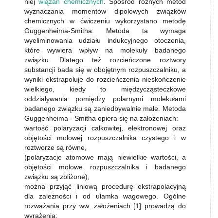
niej
wiązań chemicznych
. Spośród różnych metod
wyznaczania momentów dipolowych związków
chemicznych w ćwiczeniu wykorzystano metodę
Guggenheima-Smitha. Metoda ta wymaga
wyeliminowania udziału indukcyjnego otoczenia,
które wywiera wpływ na molekuły badanego
związku. Dlatego też rozcieńczone roztwory
substancji bada się w obojętnym rozpuszczalniku, a
wyniki ekstrapoluje do rozcieńczenia nieskończenie
wielkiego, kiedy to międzycząsteczkowe
oddziaływania pomiędzy polarnymi molekułami
badanego związku są zaniedbywalnie małe. Metoda
Guggenheima - Smitha opiera się na założeniach:
wartość polaryzacji całkowitej, elektronowej oraz
objętości molowej rozpuszczalnika czystego i w
roztworze są równe,
(polaryzacje atomowe mają niewielkie wartości, a
objętości molowe rozpuszczalnika i badanego
związku są zbliżone),
można przyjąć liniową procedurę ekstrapolacyjną
dla zależności i od ułamka wagowego. Ogólne
rozważania przy ww. założeniach [1] prowadzą do
wyrażenia: