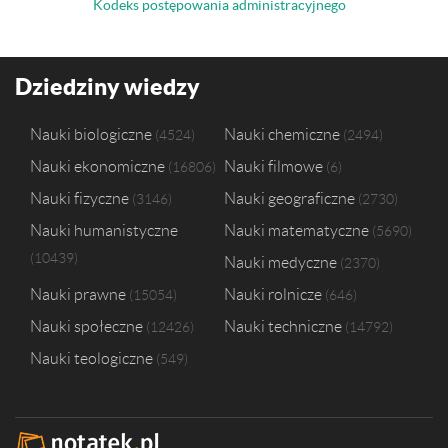
Kodeks postępowania administracyjnego
Dziedziny wiedzy
Nauki biologiczne
Nauki chemiczne
4524
2494
Nauki ekonomiczne
Nauki filmowe
16806
6
Nauki fizyczne
Nauki geograficzne
3146
2730
Nauki humanistyczne
Nauki matematyczne
5690
10439
Nauki medyczne
2370
Nauki prawne
Nauki rolnicze
15054
646
Nauki społeczne
Nauki techniczne
12426
14792
Nauki teologiczne
549