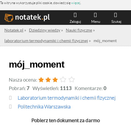
Ta witryna wykorzystuje pliki cookie, dowiedz się
więcej
.
Zaloguj
Menu
Szukaj
Notatek.pl
»
Dziedziny wiedzy
»
Nauki fizyczne
»
laboratorium termodynamiki i chemii fizycznej
»
mój_moment
mój_moment
Nasza ocena:
Pobrań:
7
Wyświetleń:
1113
Komentarze:
0
laboratorium termodynamiki i chemii fizycznej
Politechnika Warszawska
Pobierz ten dokument za darmo