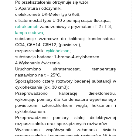
Po przekształceniu otrzymuje się wzór:
3.Aparatura i odczynniki.
dielektrometr DK-Meter typ GK68;
ultratermostat typu U-10 z pompą ssąco-tłoczącą;
refraktometr
zanurzeniowy z pryzmatami T-2 i T-3;
lampa sodowa
;
substancje wzorcowe do kalibracji kondensatora:
CCl4, C6H14, C6H12, (powietrze);
rozpuszczalnik:
cykloheksan
;
substancja badana: 1-bromo-4-etylobenzen
4.Wykonanie ćwiczenia.
Uruchomiono ultratermostat, temperaturę
nastawiono na t = 25°C,
Sporządzono cztery roztwory badanej substancji w
cykloheksanie (ok. 30 cm3):
Przeprowadzono kalibrację dielektometru,
wykonując pomiary dla kondensatora wypełnionego
powietrzem, czterochlorkiem węgla, heksanem i
cykloheksanem.
Przeprowadzono pomiary stałej dielektrycznej
rozpuszczalnika oraz sporządzonych roztworów.
Wyznaczono współczynnik załamania światła
rozpuszczalnika i sporządzonych roztworów. W tym