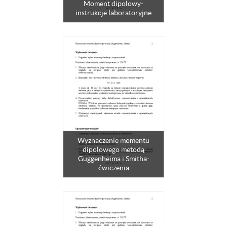
Moment dipolowy-
instrukcje laboratoryjne
Wyznaczenie momentu
dipolowego metodą
Guggenheima i Smitha-
ćwiczenia