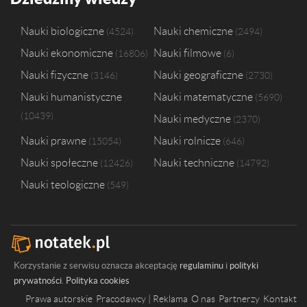
Nauki biologiczne
Nauki chemiczne
4524
2494
Nauki ekonomiczne
Nauki filmowe
16806
6
Nauki fizyczne
Nauki geograficzne
3146
2730
Nauki humanistyczne
Nauki matematyczne
5690
10439
Nauki medyczne
2370
Nauki prawne
Nauki rolnicze
15054
646
Nauki społeczne
Nauki techniczne
12426
14792
Nauki teologiczne
549
Korzystanie z serwisu oznacza akceptację
regulaminu
i
polityki
prywatności
.
Polityka cookies
Prawa autorskie
Pracodawcy | Reklama
O nas
Partnerzy
Kontakt