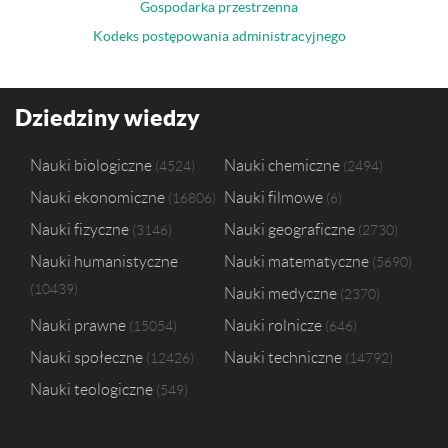
Gospodarka przestrzenna
Kodeks postępowania administracyjnego
Dziedziny wiedzy
Nauki biologiczne
Nauki chemiczne
4524
2494
Nauki ekonomiczne
Nauki filmowe
16806
6
Nauki fizyczne
Nauki geograficzne
3146
2730
Nauki humanistyczne
Nauki matematyczne
5690
10439
Nauki medyczne
2370
Nauki prawne
Nauki rolnicze
15054
646
Nauki społeczne
Nauki techniczne
12426
14792
Nauki teologiczne
549