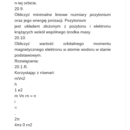
n-tej orbicie.
20.9.
Obliczyć minimalne liniowe rozmiary pozytonium
oraz jego energię jonizacji. Pozytonium
jest układem złożonym z pozytonu i elektronu
krążących wokół wspólnego środka masy.
20.10.
Obliczyć wartość orbitalnego momentu
magnetycznego elektronu w atomie wodoru w stanie
podstawowym.
Rozwiązania:
20.1.R.
Korzystając z równań:
mVn2
h
1 e2
m Vn rn = n
i
=
,
2π
4πε 0 rn2