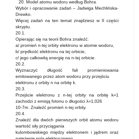
20. Model atomu wodoru według Bohra.
Wybór i opracowanie zadań – Jadwiga Mechlińska-
Drewko.
Więcej zadań na ten temat znajdziesz w II części
skryptu.
20.1.
Opierając się na teorii Bohra znaleźć:
a/ promień n-tej orbity elektronu w atomie wodoru,
b/ prędkość elektronu na tej orbicie,
c/ jego całkowitą energię na n-tej orbicie.
20.2.
Wyznaczyć długość fali promieniowania
emitowanego przez atom wodoru przy przejściu
elektronu z orbity n na orbitę k.
20.3.
Przejście elektronu z n-tej orbity na orbitę k=1
zachodzi z emisją fotonu o długości λ=1,026
10-7m. Znaleźć promień n-tej orbity.
20.4.
Znaleźć dla dwóch pierwszych orbit atomu wodoru
wartość siły przyciągania
kulombowskiego między elektronem i jądrem oraz
natężenie pola elektrycznego