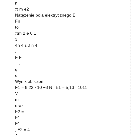
n
π m e2
Natężenie pola elektrycznego E =
Fn =
to
πm 2 e 6 1
3
4h 4 ε 0 n 4
.
F F
= .
q
e
Wynik obliczeń:
F1 = 8,22 ⋅ 10 −8 N , E1 = 5,13 ⋅ 1011
V
m
oraz
F2 =
F1
E1
, E2 = 4