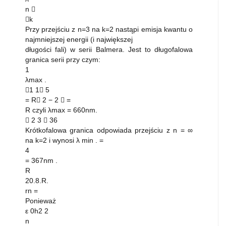
n 
k
Przy przejściu z n=3 na k=2 nastąpi emisja kwantu o
najmniejszej energii (i największej
długości fali) w serii Balmera. Jest to długofalowa
granica serii przy czym:
1
λmax .
1 1 5
= R 2 − 2  =
R czyli λmax = 660nm.
 2 3  36
Krótkofalowa granica odpowiada przejściu z n = ∞
na k=2 i wynosi λ min . =
4
= 367nm .
R
20.8.R.
rn =
Ponieważ
ε 0h2 2
n