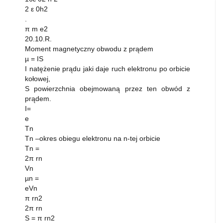
2 ε 0h2
.
π m e2
20.10.R.
Moment magnetyczny obwodu z prądem
µ = IS
I natężenie prądu jaki daje ruch elektronu po orbicie
kołowej,
S powierzchnia obejmowaną przez ten obwód z
prądem.
I=
e
Tn
Tn –okres obiegu elektronu na n-tej orbicie
Tn =
2π rn
Vn
µn =
eVn
π rn2
2π rn
S = π rn2