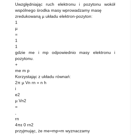
Uwzględniając ruch elektronu i pozytonu wokół
wspólnego środka masy wprowadzamy masę
zredukowaną µ układu elektron-pozyton:
1
µ
=
1
1
gdzie me i mp odpowiednio masy elektronu i
pozytonu.
+
me m p
Korzystając z układu równań:
2π µ Vn rn = n h
i
e2
µ Vn2
=
,
rn
4πε 0 rn2
przyjmując, że me=mp=m wyznaczamy