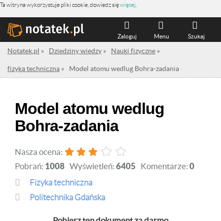
Ta witryna wykorzystuje pliki cookie, dowiedz się
więcej
.
Zaloguj
Menu
Szukaj
Notatek.pl
»
Dziedziny wiedzy
»
Nauki fizyczne
»
fizyka techniczna
»
Model atomu wedlug Bohra-zadania
Model atomu wedlug
Bohra-zadania
Nasza ocena:
Pobrań:
1008
Wyświetleń:
6405
Komentarze:
0
fizyka techniczna
Politechnika Gdańska
Pobierz ten dokument za darmo