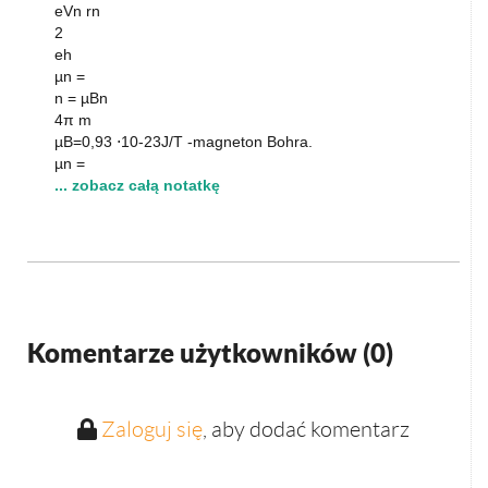
eVn rn
2
eh
µn =
n = µBn
4π m
µB=0,93 ⋅10-23J/T -magneton Bohra.
µn =
... zobacz całą notatkę
Komentarze użytkowników (
0
)
Zaloguj się
, aby dodać komentarz