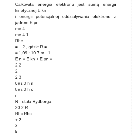
Całkowita energia elektronu jest sumą energii
kinetycznej E kn =
i energii potencjalnej oddziaływania elektronu z
jądrem E pn
me 4
me 4 1
Rhc
= − 2 , gdzie R =
= 1,09 ⋅ 10 7 m −1 .
E n = E kn + E pn = −
2 2
2
2 3
8πε 0 h n
8πε 0 h c
n
R - stała Rydberga.
20.2.R.
Rhc Rhc
+ 2 .
λ
k