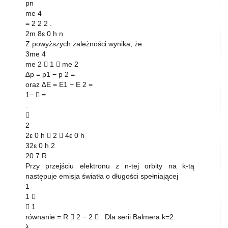
pn
me 4
= 2 2 2 .
2m 8ε 0 h n
Z powyższych zależności wynika, że:
3me 4
me 2  1  me 2
∆p = p1 − p 2 =
oraz ∆E = E1 − E 2 =
1−  =
.

2
2ε 0 h  2  4ε 0 h
32ε 0 h 2
20.7.R.
Przy przejściu elektronu z n-tej orbity na k-tą
następuje emisja światła o długości spełniającej
1
1 
 1
równanie = R  2 − 2  . Dla serii Balmera k=2.
λ