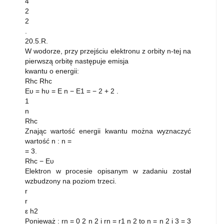
4
2
2
.
20.5.R.
W wodorze, przy przejściu elektronu z orbity n-tej na
pierwszą orbitę następuje emisja
kwantu o energii:
Rhc Rhc
Eυ = hυ = E n − E1 = − 2 + 2 .
1
n
Rhc
Znając wartość energii kwantu można wyznaczyć
wartość n : n =
= 3.
Rhc − Eυ
Elektron w procesie opisanym w zadaniu został
wzbudzony na poziom trzeci.
r
r
ε h2
Ponieważ : rn = 0 2 n 2 i rn = r1 n 2 to n = n 2 i 3 = 3