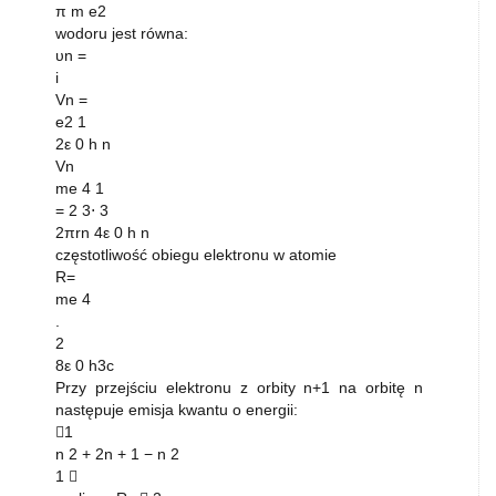
π m e2
wodoru jest równa:
υn =
i
Vn =
e2 1
2ε 0 h n
Vn
me 4 1
= 2 3⋅ 3
2πrn 4ε 0 h n
częstotliwość obiegu elektronu w atomie
R=
me 4
.
2
8ε 0 h3c
Przy przejściu elektronu z orbity n+1 na orbitę n
następuje emisja kwantu o energii:
1
n 2 + 2n + 1 − n 2
1 