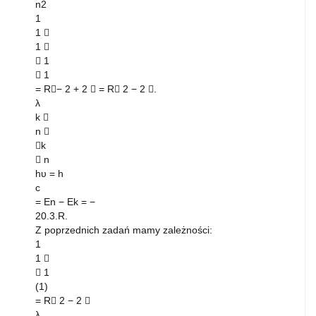
n2
1
1 
1 
 1
 1
= R− 2 + 2  = R 2 − 2 .
λ
k 
n 
k
 n
hυ = h
c
= En − Ek = −
20.3.R.
Z poprzednich zadań mamy zależności:
1
1 
 1
(1)
= R 2 − 2 
λ