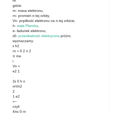
rn
gdzie:
m- masa elektronu,
rn- promień n-tej orbity,
Vn- prędkość elektronu na n-tej orbicie,
h-
stała Plancka
,
e- ładunek elektronu,
ε0-
przenikalność elektryczna
próżni,
wyznaczamy:
ε h2
rn = 0 2 n 2
π me
i
Vn =
e2 1
.
2ε 0 h n
mVn2
2
1 e2
=−
czyli
4πε 0 rn