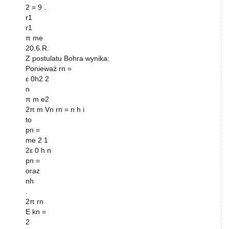
2 = 9 .
r1
r1
π me
20.6.R.
Z postulatu Bohra wynika:
Ponieważ rn =
ε 0h2 2
n
π m e2
2π m Vn rn = n h i
to
pn =
me 2 1
2ε 0 h n
pn =
oraz
nh
.
2π rn
E kn =
2