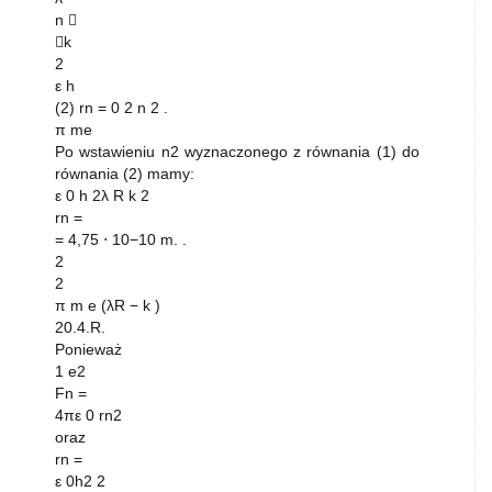
n 
k
2
ε h
(2) rn = 0 2 n 2 .
π me
Po wstawieniu n2 wyznaczonego z równania (1) do
równania (2) mamy:
ε 0 h 2λ R k 2
rn =
= 4,75 ⋅ 10−10 m. .
2
2
π m e (λR − k )
20.4.R.
Ponieważ
1 e2
Fn =
4πε 0 rn2
oraz
rn =
ε 0h2 2