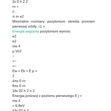
2ε 0 h 2 2
rn =
n .
π m e2
Minimalne rozmiary pozytonium określa promień
pierwszej orbity: r1 =
Energia wiązania
pozytonium wynosi:
e2
e2
me 4
µ Vn2
−
=−
=−
Ew = Ek + E p =
2
4πε 0 rn
8πε 0 rn
16ε 02 h 2 n 2
Energia jonizacji z poziomu pierwszego E j =
me 4
= 6,8eV .
16ε 02 h 2