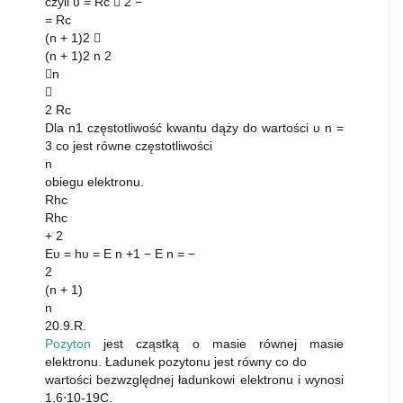
czyli υ = Rc  2 −
= Rc
(n + 1)2 
(n + 1)2 n 2
n

2 Rc
Dla n1 częstotliwość kwantu dąży do wartości υ n =
3 co jest równe częstotliwości
n
obiegu elektronu.
Rhc
Rhc
+ 2
Eυ = hυ = E n +1 − E n = −
2
(n + 1)
n
20.9.R.
Pozyton
jest cząstką o masie równej masie
elektronu. Ładunek pozytonu jest równy co do
wartości bezwzględnej ładunkowi elektronu i wynosi
1,6⋅10-19C.