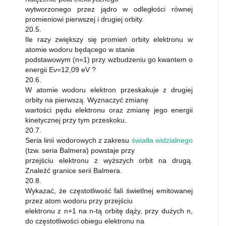
wytworzonego przez jądro w odległości równej
promieniowi pierwszej i drugiej orbity.
20.5.
Ile razy zwiększy się promień orbity elektronu w
atomie wodoru będącego w stanie
podstawowym (n=1) przy wzbudzeniu go kwantem o
energii Eν=12,09 eV ?
20.6.
W atomie wodoru elektron przeskakuje z drugiej
orbity na pierwszą. Wyznaczyć zmianę
wartości pędu elektronu oraz zmianę jego energii
kinetycznej przy tym przeskoku.
20.7.
Seria linii wodorowych z zakresu
światła widzialnego
(tzw. seria Balmera) powstaje przy
przejściu elektronu z wyższych orbit na drugą.
Znaleźć granice serii Balmera.
20.8.
Wykazać, że częstotliwość fali świetlnej emitowanej
przez atom wodoru przy przejściu
elektronu z n+1 na n-tą orbitę dąży, przy dużych n,
do częstotliwości obiegu elektronu na