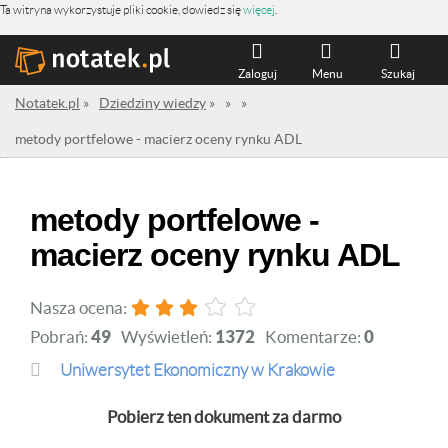
Ta witryna wykorzystuje pliki cookie, dowiedz się
więcej
.
Zaloguj
Menu
Szukaj
Notatek.pl
»
Dziedziny wiedzy
»
»
»
metody portfelowe - macierz oceny rynku ADL
metody portfelowe -
macierz oceny rynku ADL
Nasza ocena:
Pobrań:
49
Wyświetleń:
1372
Komentarze:
0
Uniwersytet Ekonomiczny w Krakowie
Pobierz ten dokument za darmo