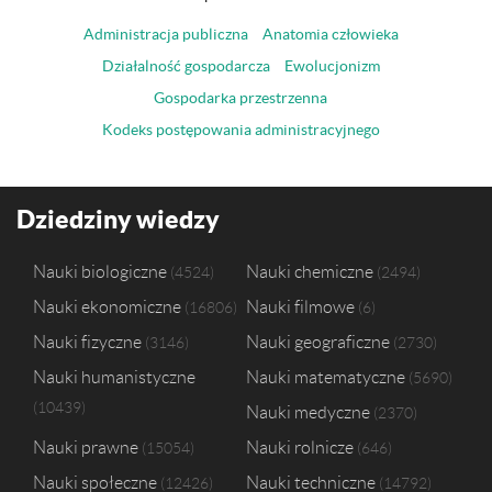
Administracja publiczna
Anatomia człowieka
Działalność gospodarcza
Ewolucjonizm
Gospodarka przestrzenna
Kodeks postępowania administracyjnego
Dziedziny wiedzy
Nauki biologiczne
Nauki chemiczne
4524
2494
Nauki ekonomiczne
Nauki filmowe
16806
6
Nauki fizyczne
Nauki geograficzne
3146
2730
Nauki humanistyczne
Nauki matematyczne
5690
10439
Nauki medyczne
2370
Nauki prawne
Nauki rolnicze
15054
646
Nauki społeczne
Nauki techniczne
12426
14792