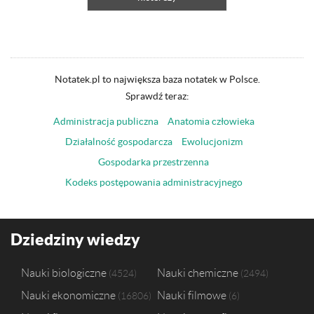
Notatek.pl to największa baza notatek w Polsce.
Sprawdź teraz:
Administracja publiczna
Anatomia człowieka
Działalność gospodarcza
Ewolucjonizm
Gospodarka przestrzenna
Kodeks postępowania administracyjnego
Dziedziny wiedzy
Nauki biologiczne
Nauki chemiczne
4524
2494
Nauki ekonomiczne
Nauki filmowe
16806
6