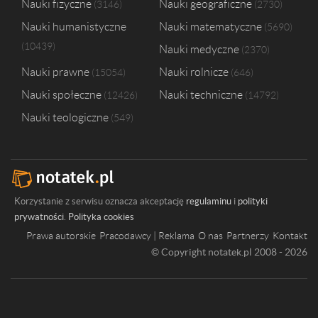
Nauki fizyczne
Nauki geograficzne
3146
2730
Nauki humanistyczne
Nauki matematyczne
5690
10439
Nauki medyczne
2370
Nauki prawne
Nauki rolnicze
15054
646
Nauki społeczne
Nauki techniczne
12426
14792
Nauki teologiczne
549
Korzystanie z serwisu oznacza akceptację
regulaminu
i
polityki
prywatności
.
Polityka cookies
Prawa autorskie
Pracodawcy | Reklama
O nas
Partnerzy
Kontakt
© Copyright notatek.pl 2008 - 2026