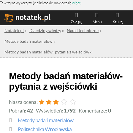
Ta witryna wykorzystuje pliki cookie, dowiedz się
więcej
.
Zaloguj
Menu
Szukaj
Notatek.pl
»
Dziedziny wiedzy
»
Nauki techniczne
»
Metody badań materiałów
»
Metody badań materiałów- pytania z wejściówki
Metody badań materiałów-
pytania z wejściówki
Nasza ocena:
Pobrań:
42
Wyświetleń:
1792
Komentarze:
0
Metody badań materiałów
Politechnika Wrocławska