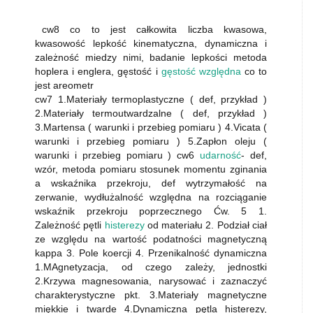
cw8 co to jest całkowita liczba kwasowa,
kwasowość lepkość kinematyczna, dynamiczna i
zależność miedzy nimi, badanie lepkości metoda
hoplera i englera, gęstość i
gęstość względna
co to
jest areometr
cw7 1.Materiały termoplastyczne ( def, przykład )
2.Materiały termoutwardzalne ( def, przykład )
3.Martensa ( warunki i przebieg pomiaru ) 4.Vicata (
warunki i przebieg pomiaru ) 5.Zapłon oleju (
warunki i przebieg pomiaru ) cw6
udarność
- def,
wzór, metoda pomiaru stosunek momentu zginania
a wskaźnika przekroju, def wytrzymałość na
zerwanie, wydłużalność względna na rozciąganie
wskaźnik przekroju poprzecznego Ćw. 5 1.
Zależność pętli
histerezy
od materiału 2. Podział ciał
ze względu na wartość podatności magnetyczną
kappa 3. Pole koercji 4. Przenikalność dynamiczna
1.MAgnetyzacja, od czego zależy, jednostki
2.Krzywa magnesowania, narysować i zaznaczyć
charakterystyczne pkt. 3.Materiały magnetyczne
miękkie i twarde 4.Dynamiczna pętla histerezy,