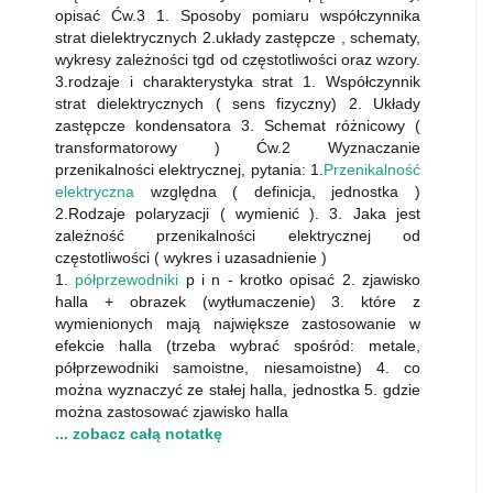
opisać Ćw.3 1. Sposoby pomiaru współczynnika
strat dielektrycznych 2.układy zastępcze , schematy,
wykresy zależności tgd od częstotliwości oraz wzory.
3.rodzaje i charakterystyka strat 1. Współczynnik
strat dielektrycznych ( sens fizyczny) 2. Układy
zastępcze kondensatora 3. Schemat różnicowy (
transformatorowy ) Ćw.2 Wyznaczanie
przenikalności elektrycznej, pytania: 1.
Przenikalność
elektryczna
względna ( definicja, jednostka )
2.Rodzaje polaryzacji ( wymienić ). 3. Jaka jest
zależność przenikalności elektrycznej od
częstotliwości ( wykres i uzasadnienie )
1.
półprzewodniki
p i n - krotko opisać 2. zjawisko
halla + obrazek (wytłumaczenie) 3. które z
wymienionych mają największe zastosowanie w
efekcie halla (trzeba wybrać spośród: metale,
półprzewodniki samoistne, niesamoistne) 4. co
można wyznaczyć ze stałej halla, jednostka 5. gdzie
można zastosować zjawisko halla
... zobacz całą notatkę