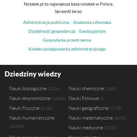
Notatek.pl to największa baza notatek w Polsce.
Sprawdź teraz:
Administracja publiczna
Anatomia człowieka
Działalność gospodarcza
Ewolucjonizm
Gospodarka przestrzenna
Kodeks postępowania administracyjnego
Dziedziny wiedzy
Nauki biologiczne
Nauki chemiczne
4524
2494
Nauki ekonomiczne
Nauki filmowe
16806
6
Nauki fizyczne
Nauki geograficzne
3146
2730
Nauki humanistyczne
Nauki matematyczne
5690
10439
Nauki medyczne
2370