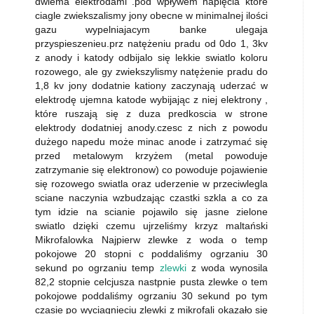
dwiema elektrodami .pod wpływem napięcia które
ciagle zwiekszalismy jony obecne w minimalnej ilości
gazu wypelniajacym banke ulegaja
przyspieszenieu.prz natężeniu pradu od 0do 1, 3kv
z anody i katody odbijalo się lekkie swiatlo koloru
rozowego, ale gy zwiekszylismy natężenie pradu do
1,8 kv jony dodatnie kationy zaczynają uderzać w
elektrodę ujemna katode wybijając z niej elektrony ,
które ruszają się z duza predkoscia w strone
elektrody dodatniej anody.czesc z nich z powodu
dużego napedu może minac anode i zatrzymać się
przed metalowym krzyżem (metal powoduje
zatrzymanie się elektronow) co powoduje pojawienie
się rozowego swiatla oraz uderzenie w przeciwlegla
sciane naczynia wzbudzając czastki szkla a co za
tym idzie na scianie pojawilo się jasne zielone
swiatlo dzięki czemu ujrzeliśmy krzyz maltański
Mikrofalowka Najpierw zlewke z woda o temp
pokojowe 20 stopni c poddaliśmy ogrzaniu 30
sekund po ogrzaniu temp
zlewki
z woda wynosila
82,2 stopnie celcjusza nastpnie pusta zlewke o tem
pokojowe poddaliśmy ogrzaniu 30 sekund po tym
czasie po wyciagnieciu zlewki z mikrofali okazało się