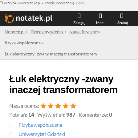
Ta witryna wykorzystuje pliki cookie, dowiedz się
więcej
.
Zaloguj
Menu
Szukaj
Notatek.pl
»
Dziedziny wiedzy
»
Nauki fizyczne
»
fizyka współczesna
»
Łuk elektryczny -zwany inaczej transformatorem
Łuk elektryczny -zwany
inaczej transformatorem
Nasza ocena:
Pobrań:
14
Wyświetleń:
987
Komentarze:
0
fizyka współczesna
Uniwersytet Gdański