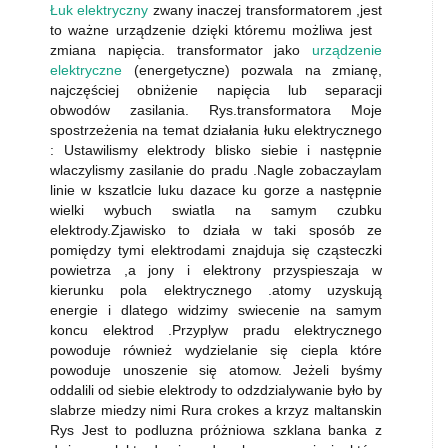
Łuk elektryczny
zwany inaczej transformatorem ,jest
to ważne urządzenie dzięki któremu możliwa jest
zmiana napięcia. transformator jako
urządzenie
elektryczne
(energetyczne) pozwala na zmianę,
najczęściej obniżenie napięcia lub separacji
obwodów zasilania. Rys.transformatora Moje
spostrzeżenia na temat działania łuku elektrycznego
: Ustawilismy elektrody blisko siebie i następnie
wlaczylismy zasilanie do pradu .Nagle zobaczaylam
linie w kszatlcie luku dazace ku gorze a następnie
wielki wybuch swiatla na samym czubku
elektrody.Zjawisko to działa w taki sposób ze
pomiędzy tymi elektrodami znajduja się cząsteczki
powietrza ,a jony i elektrony przyspieszaja w
kierunku pola elektrycznego .atomy uzyskują
energie i dlatego widzimy swiecenie na samym
koncu elektrod .Przyplyw pradu elektrycznego
powoduje również wydzielanie się ciepla które
powoduje unoszenie się atomow. Jeżeli byśmy
oddalili od siebie elektrody to odzdzialywanie było by
slabrze miedzy nimi Rura crokes a krzyz maltanskin
Rys Jest to podluzna próżniowa szklana banka z