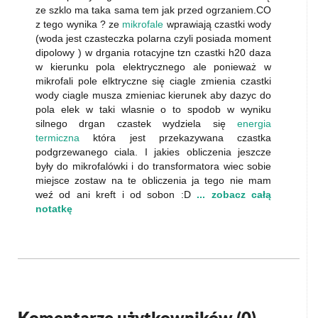
ze szklo ma taka sama tem jak przed ogrzaniem.CO
z tego wynika ? ze
mikrofale
wprawiają czastki wody
(woda jest czasteczka polarna czyli posiada moment
dipolowy ) w drgania rotacyjne tzn czastki h20 daza
w kierunku pola elektrycznego ale ponieważ w
mikrofali pole elktryczne się ciagle zmienia czastki
wody ciagle musza zmieniac kierunek aby dazyc do
pola elek w taki wlasnie o to spodob w wyniku
silnego drgan czastek wydziela się
energia
termiczna
która jest przekazywana czastka
podgrzewanego ciala. I jakies obliczenia jeszcze
były do mikrofalówki i do transformatora wiec sobie
miejsce zostaw na te obliczenia ja tego nie mam
weź od ani kreft i od sobon :D
... zobacz całą
notatkę