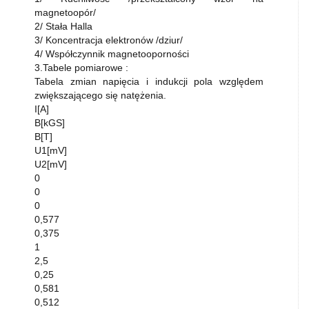
magnetoopór/
2/ Stała Halla
3/ Koncentracja elektronów /dziur/
4/ Współczynnik magnetooporności
3.Tabele pomiarowe :
Tabela zmian napięcia i indukcji pola względem
zwiększającego się natężenia.
I[A]
B[kGS]
B[T]
U1[mV]
U2[mV]
0
0
0
0,577
0,375
1
2,5
0,25
0,581
0,512