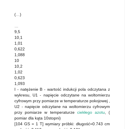
(…)
…
9,5
10,1
1,01
0,622
1,088
10
10,2
1,02
0,623
1,093
I - natężenie B - wartość indukcji pola odczytana z
wykresu, U1 - napięcie odczytane na woltomierzu
cyfrowym przy pomiarze w temperaturze pokojowej ,
U2 - napięcie odczytane na woltomierzu cyfrowym
przy pomiarze w temperaturze
ciekłego azotu
, (
pomiar dla kąta 10stopni)
[104 GS = 1 T] wymiary próbki: długość=0.743 cm