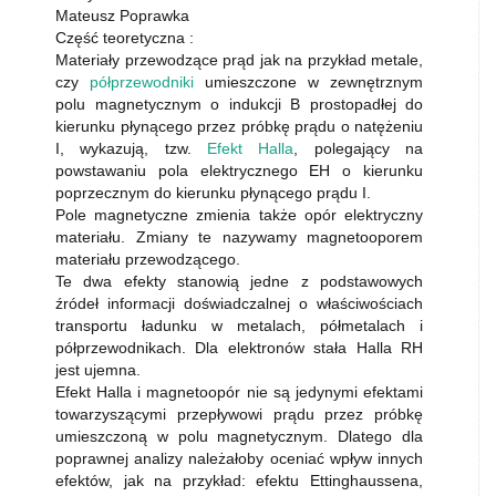
Mateusz Poprawka
Część teoretyczna :
Materiały przewodzące prąd jak na przykład metale,
czy
półprzewodniki
umieszczone w zewnętrznym
polu magnetycznym o indukcji B prostopadłej do
kierunku płynącego przez próbkę prądu o natężeniu
I, wykazują, tzw.
Efekt Halla
, polegający na
powstawaniu pola elektrycznego EH o kierunku
poprzecznym do kierunku płynącego prądu I.
Pole magnetyczne zmienia także opór elektryczny
materiału. Zmiany te nazywamy magnetooporem
materiału przewodzącego.
Te dwa efekty stanowią jedne z podstawowych
źródeł informacji doświadczalnej o właściwościach
transportu ładunku w metalach, półmetalach i
półprzewodnikach. Dla elektronów stała Halla RH
jest ujemna.
Efekt Halla i magnetoopór nie są jedynymi efektami
towarzyszącymi przepływowi prądu przez próbkę
umieszczoną w polu magnetycznym. Dlatego dla
poprawnej analizy należałoby oceniać wpływ innych
efektów, jak na przykład: efektu Ettinghaussena,