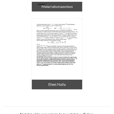
Materiałoznawstwo
Efekt Halla