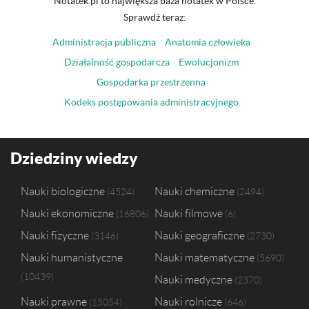
Notatek.pl to największa baza notatek w Polsce.
Sprawdź teraz:
Administracja publiczna
Anatomia człowieka
Działalność gospodarcza
Ewolucjonizm
Gospodarka przestrzenna
Kodeks postępowania administracyjnego
Dziedziny wiedzy
Nauki biologiczne
Nauki chemiczne
4524
2494
Nauki ekonomiczne
Nauki filmowe
16806
6
Nauki fizyczne
Nauki geograficzne
3146
2730
Nauki humanistyczne
Nauki matematyczne
5690
10439
Nauki medyczne
2370
Nauki prawne
Nauki rolnicze
15054
646