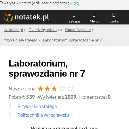
Ta witryna wykorzystuje pliki cookie, dowiedz się
więcej
.
Zaloguj
Menu
Szukaj
Notatek.pl
»
Dziedziny wiedzy
»
Nauki fizyczne
»
fizyka ciała stałego
»
Laboratorium, sprawozdanie nr 7
Laboratorium,
sprawozdanie nr 7
Nasza ocena:
Pobrań:
539
Wyświetleń:
2009
Komentarze:
0
fizyka ciała stałego
Politechnika Wrocławska
Pobierz ten dokument za darmo