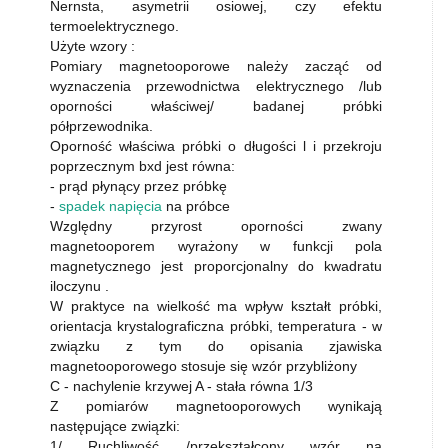
Nernsta, asymetrii osiowej, czy efektu
termoelektrycznego.
Użyte wzory :
Pomiary magnetooporowe należy zacząć od
wyznaczenia przewodnictwa elektrycznego /lub
oporności właściwej/ badanej próbki
półprzewodnika.
Oporność właściwa próbki o długości l i przekroju
poprzecznym bxd jest równa:
- prąd płynący przez próbkę
-
spadek napięcia
na próbce
Względny przyrost oporności zwany
magnetooporem wyrażony w funkcji pola
magnetycznego jest proporcjonalny do kwadratu
iloczynu .
W praktyce na wielkość ma wpływ kształt próbki,
orientacja krystalograficzna próbki, temperatura - w
związku z tym do opisania zjawiska
magnetooporowego stosuje się wzór przybliżony
C - nachylenie krzywej A - stała równa 1/3
Z pomiarów magnetooporowych wynikają
następujące związki:
1/ Ruchliwość /przekształcony wzór na