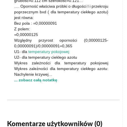
grubość=0.112 cm szerokość=0.121…
…. Oporność właściwa próbki o długości l i przekroju
poprzecznym bxd ( dla temperatury ciekłego azotu)
jest równa:
Bez pola : =0,00000091
Z polem:
=0,00000125
Względny przyrost oporności (0,00000125-
0,00000091)/0,00000091=0,365
U1- dla
temperatury pokojowej
U2- dla temperatury cieklego azotu
Wykres zależności dla temperatury pokojowej
Wykres zależności dla temperatury ciekłego azotu:
Nachylenie krzywej…
... zobacz całą notatkę
Komentarze użytkowników (
0
)