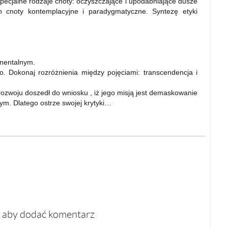
specjalne rodzaje cnoty: oczyszczające i upodabniające dusze
h cnoty kontemplacyjne i paradygmatyczne. Syntezę etyki
nentalnym.
go. Dokonaj rozróżnienia między pojęciami: transcendencja i
ozwoju doszedł do wniosku , iż jego misją jest demaskowanie
m. Dlatego ostrze swojej krytyki…
, aby dodać komentarz