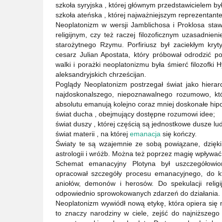
szkoła syryjska , której głównym przedstawicielem by
szkoła ateńska , której najważniejszym reprezentante
Neoplatonizm w wersji Jamblichosa i Proklosa sta
religijnym, czy też raczej filozoficznym uzasadnien
starożytnego Rzymu. Porfiriusz był zaciekłym kry
cesarz Julian Apostata, który próbował odrodzić p
walki i porażki neoplatonizmu była śmierć filozofki
aleksandryjskich chrześcijan.
Poglądy Neoplatonizm postrzegał świat jako hierarc
najdoskonalszego, niepoznawalnego rozumowo, któr
absolutu emanują kolejno coraz mniej doskonałe hipo
świat ducha , obejmujący dostępne rozumowi idee;
świat duszy , której częścią są jednostkowe dusze lud
świat materii , na której
emanacja
się kończy.
Światy te są wzajemnie ze sobą powiązane, dzi
astrologii i wróżb. Można też poprzez magię wpływa
Schemat emanacyjny Plotyna był uszczegółowion
opracował szczegóły procesu emanacyjnego, do kt
aniołów, demonów i herosów. Do spekulacji rel
odpowiednio sprowokowanych zdarzeń do działania. S
Neoplatonizm wywiódł nową etykę, która opiera się n
to znaczy narodziny w ciele, zejść do najniższeg