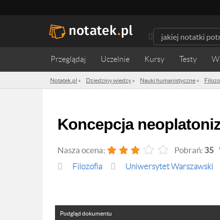
Przeglądaj
Uczelnie
Kursy
Testy
W
Notatek.pl
»
Dziedziny wiedzy
»
Nauki humanistyczne
»
Filozo
Koncepcja neoplatoniz
Nasza ocena:
Pobrań:
35
Filozofia
Uniwersytet Warszawski
Podgląd dokumentu