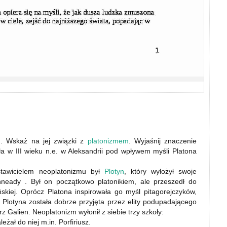
u. Wskaż na jej związki z
platonizmem
. Wyjaśnij znaczenie
ała w III wieku n.e. w Aleksandrii pod wpływem myśli Platona
stawicielem neoplatonizmu był
Plotyn
, który wyłożył swoje
neady . Był on początkowo platonikiem, ale przeszedł do
skiej. Oprócz Platona inspirowała go myśl pitagorejczyków,
ia Plotyna została dobrze przyjęta przez elity podupadającego
 Galien. Neoplatonizm wyłonił z siebie trzy szkoły:
żał do niej m.in. Porfiriusz.