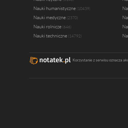
Nauki humanistyczne
Na
10439
Nauki medyczne
Na
2370
Nauki rolnicze
Na
646
Nauki techniczne
Na
14792
Korzystanie z serwisu oznacza ak