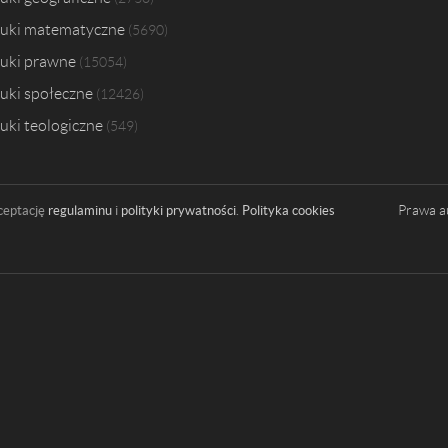
uki matematyczne
5690
uki prawne
15054
uki społeczne
12426
uki teologiczne
549
Prawa a
ceptację
regulaminu
i
polityki prywatności
.
Polityka cookies