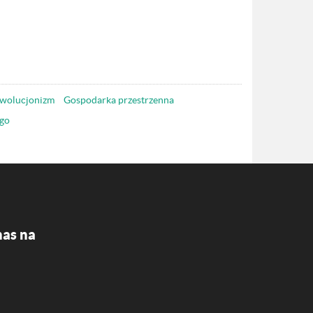
wolucjonizm
Gospodarka przestrzenna
go
nas na