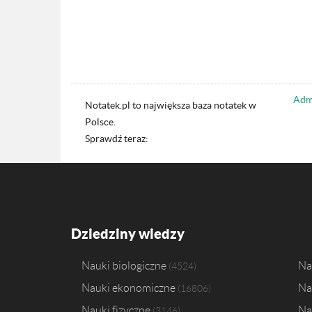
Admi
Notatek.pl to największa baza notatek w
Polsce.
Sprawdź teraz:
Dziedziny wiedzy
Nauki biologiczne
Na
4524
Nauki ekonomiczne
Na
16806
Nauki fizyczne
Na
3146