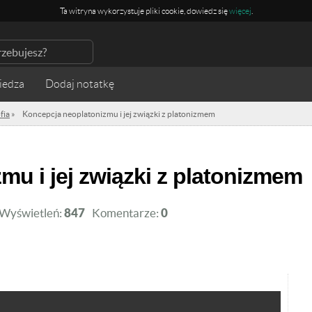
Ta witryna wykorzystuje pliki cookie, dowiedz się
więcej
.
iedza
fia
»
Koncepcja neoplatonizmu i jej związki z platonizmem
mu i jej związki z platonizmem
Wyświetleń:
847
Komentarze:
0