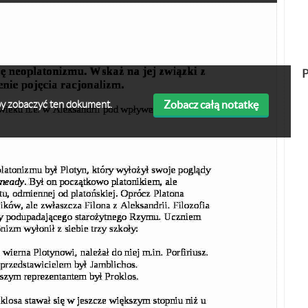
P
Zobacz całą notatkę
 aby zobaczyć ten dokument.