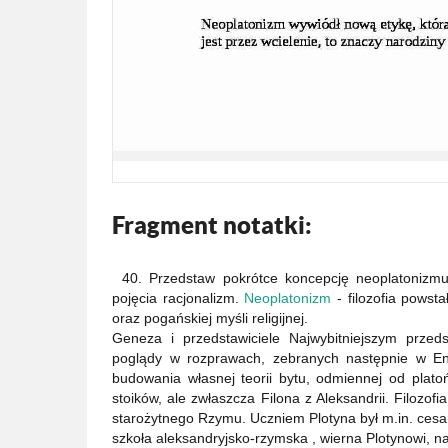
Fragment notatki:
40. Przedstaw pokrótce koncepcję neoplatonizm
pojęcia racjonalizm.
Neoplatonizm
- filozofia powst
oraz pogańskiej myśli religijnej.
Geneza i przedstawiciele Najwybitniejszym przed
poglądy w rozprawach, zebranych następnie w En
budowania własnej teorii bytu, odmiennej od platoń
stoików, ale zwłaszcza Filona z Aleksandrii. Filozof
starożytnego Rzymu. Uczniem Plotyna był m.in. cesarz
szkoła aleksandryjsko-rzymska , wierna Plotynowi, nale