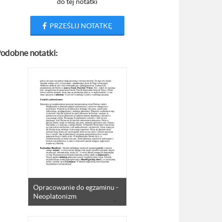
do tej notatki
PRZEŚLIJ NOTATKĘ
odobne notatki:
Opracowanie do egzaminu -
Neoplatonizm