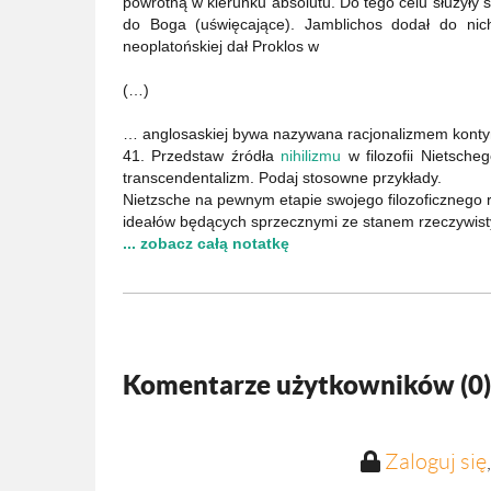
powrotną w kierunku absolutu. Do tego celu służyły 
do Boga (uświęcające). Jamblichos dodał do nic
neoplatońskiej dał Proklos w
(…)
… anglosaskiej bywa nazywana racjonalizmem konty
41. Przedstaw źródła
nihilizmu
w filozofii Nietsche
transcendentalizm. Podaj stosowne przykłady.
Nietzsche na pewnym etapie swojego filozoficznego r
ideałów będących sprzecznymi ze stanem rzeczywisty
... zobacz całą notatkę
Komentarze użytkowników (
0
)
Zaloguj się