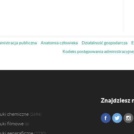
nistracja publiczna
Anatomia człowieka
Działalność gospodarcza
E
Kodeks postępowania administracyjne
Znajdziesz 
uki chemiczne
2494
uki filmowe
6
uki geograficzne
2730