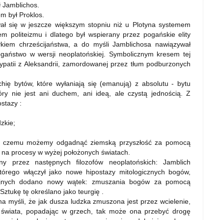
ł Jamblichos.
m był Proklos.
wał się w jeszcze większym stopniu niż u Plotyna systemem
iem politeizmu i dlatego był wspierany przez pogańskie elity
tykiem chrześcijaństwa, a do myśli Jamblichosa nawiązywał
ogaństwo w wersji neoplatońskiej. Symbolicznym kresem tej
 Hypatii z Aleksandrii, zamordowanej przez tłum podburzonych
hię bytów, które wyłaniają się (emanują) z absolutu - bytu
y nie jest ani duchem, ani ideą, ale czystą jednością. Z
stazy :
zkie;
ęki czemu możemy odgadnąć ziemską przyszłość za pomocą
ć na procesy w wyżej położonych światach.
y przez następnych filozofów neoplatońskich: Jamblich
órego włączył jako nowe hipostazy mitologicznych bogów,
igijnych dodano nowy wątek: zmuszania bogów za pomocą
ztukę tę określano jako teurgię .
a myśli, że jak dusza ludzka zmuszona jest przez wcielenie,
o świata, popadając w grzech, tak może ona przebyć drogę