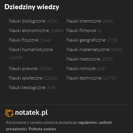
Dziedziny wiedzy
Nauki biologiczne
Nauki chemiczne
4524
2494
Nauki ekonomiczne
Nauki filmowe
16806
6
Nauki fizyczne
Nauki geograficzne
3146
2730
Nauki humanistyczne
Nauki matematyczne
5690
10439
Nauki medyczne
2370
Nauki prawne
Nauki rolnicze
15054
646
Nauki społeczne
Nauki techniczne
12426
14792
Nauki teologiczne
549
Korzystanie z serwisu oznacza akceptację
regulaminu
i
polityki
prywatności
.
Polityka cookies