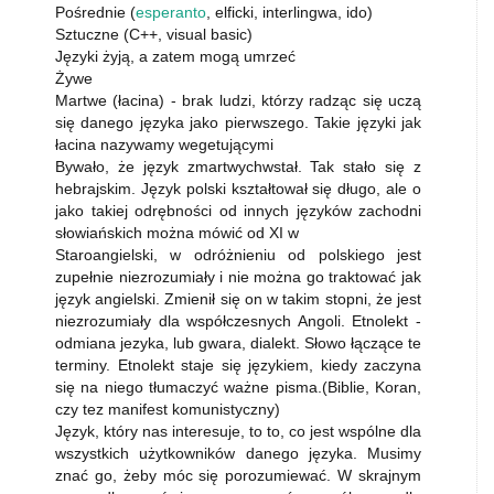
Pośrednie (
esperanto
, elficki, interlingwa, ido)
Sztuczne (C++, visual basic)
Języki żyją, a zatem mogą umrzeć
Żywe
Martwe (łacina) - brak ludzi, którzy radząc się uczą
się danego języka jako pierwszego. Takie języki jak
łacina nazywamy wegetującymi
Bywało, że język zmartwychwstał. Tak stało się z
hebrajskim. Język polski kształtował się długo, ale o
jako takiej odrębności od innych języków zachodni
słowiańskich można mówić od XI w
Staroangielski, w odróżnieniu od polskiego jest
zupełnie niezrozumiały i nie można go traktować jak
język angielski. Zmienił się on w takim stopni, że jest
niezrozumiały dla współczesnych Angoli. Etnolekt -
odmiana jezyka, lub gwara, dialekt. Słowo łączące te
terminy. Etnolekt staje się językiem, kiedy zaczyna
się na niego tłumaczyć ważne pisma.(Biblie, Koran,
czy tez manifest komunistyczny)
Język, który nas interesuje, to to, co jest wspólne dla
wszystkich użytkowników danego języka. Musimy
znać go, żeby móc się porozumiewać. W skrajnym