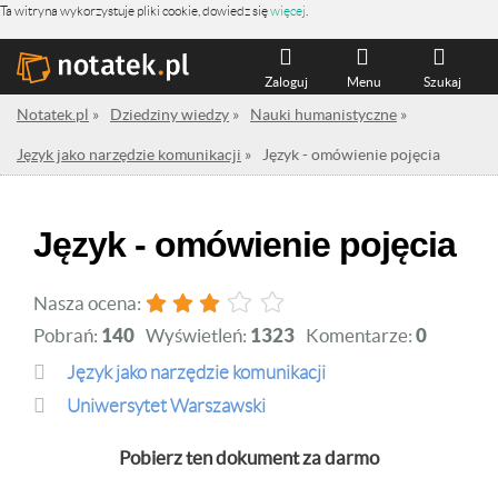
Ta witryna wykorzystuje pliki cookie, dowiedz się
więcej
.
Zaloguj
Menu
Szukaj
Notatek.pl
»
Dziedziny wiedzy
»
Nauki humanistyczne
»
Język jako narzędzie komunikacji
»
Język - omówienie pojęcia
Język - omówienie pojęcia
Nasza ocena:
Pobrań:
140
Wyświetleń:
1323
Komentarze:
0
Język jako narzędzie komunikacji
Uniwersytet Warszawski
Pobierz ten dokument za darmo