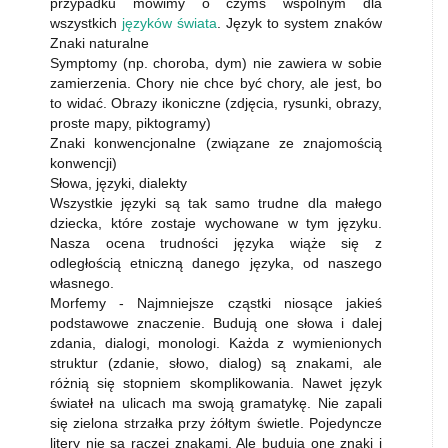
przypadku mówimy o czymś wspólnym dla
wszystkich
języków świata
. Język to system znaków
Znaki naturalne
Symptomy (np. choroba, dym) nie zawiera w sobie
zamierzenia. Chory nie chce być chory, ale jest, bo
to widać. Obrazy ikoniczne (zdjęcia, rysunki, obrazy,
proste mapy, piktogramy)
Znaki konwencjonalne (związane ze znajomością
konwencji)
Słowa, języki, dialekty
Wszystkie języki są tak samo trudne dla małego
dziecka, które zostaje wychowane w tym języku.
Nasza ocena trudności języka wiąże się z
odległością etniczną danego języka, od naszego
własnego.
Morfemy - Najmniejsze cząstki niosące jakieś
podstawowe znaczenie. Budują one słowa i dalej
zdania, dialogi, monologi. Każda z wymienionych
struktur (zdanie, słowo, dialog) są znakami, ale
różnią się stopniem skomplikowania. Nawet język
świateł na ulicach ma swoją gramatykę. Nie zapali
się zielona strzałka przy żółtym świetle. Pojedyncze
litery nie są raczej znakami. Ale budują one znaki i