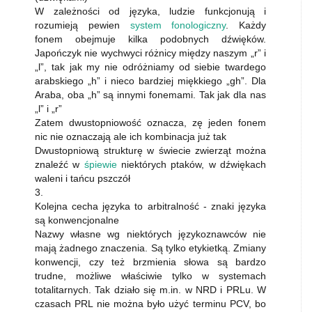
W zależności od języka, ludzie funkcjonują i
rozumieją pewien
system fonologiczny
. Każdy
fonem obejmuje kilka podobnych dźwięków.
Japończyk nie wychwyci różnicy między naszym „r” i
„l”, tak jak my nie odróżniamy od siebie twardego
arabskiego „h” i nieco bardziej miękkiego „gh”. Dla
Araba, oba „h” są innymi fonemami. Tak jak dla nas
„l” i „r”
Zatem dwustopniowość oznacza, zę jeden fonem
nic nie oznaczają ale ich kombinacja już tak
Dwustopniową strukturę w świecie zwierząt można
znaleźć w
śpiewie
niektórych ptaków, w dźwiękach
waleni i tańcu pszczół
3.
Kolejna cecha języka to arbitralność - znaki języka
są konwencjonalne
Nazwy własne wg niektórych językoznawców nie
mają żadnego znaczenia. Są tylko etykietką. Zmiany
konwencji, czy też brzmienia słowa są bardzo
trudne, możliwe właściwie tylko w systemach
totalitarnych. Tak działo się m.in. w NRD i PRLu. W
czasach PRL nie można było użyć terminu PCV, bo