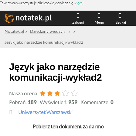
Ta witryna wykorzystuje pliki cookie, dowiedz się
więcej
.
Zaloguj
Menu
Szukaj
Notatek.pl
»
Dziedziny wiedzy
»
»
»
Język jako narzędzie komunikacji-wykład2
Język jako narzędzie
komunikacji-wykład2
Nasza ocena:
Pobrań:
189
Wyświetleń:
959
Komentarze:
0
Uniwersytet Warszawski
Pobierz ten dokument za darmo