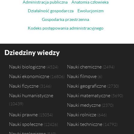
Administracja publiczna
Anatomia człowieka
Działalność gospodarcza
Ewolucjonizm
Gospodarka przestrzenna
Kodeks postępowania administracyjnego
Dziedziny wiedzy
Nauki biologiczne
Nauki chemiczne
4524
2494
Nauki ekonomiczne
Nauki filmowe
16806
6
Nauki fizyczne
Nauki geograficzne
3146
2730
Nauki humanistyczne
Nauki matematyczne
5690
10439
Nauki medyczne
2370
Nauki prawne
Nauki rolnicze
15054
646
Nauki społeczne
Nauki techniczne
12426
14792
Nauki teologiczne