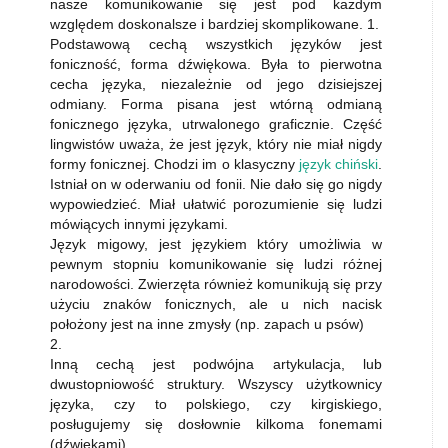
nasze komunikowanie się jest pod każdym
względem doskonalsze i bardziej skomplikowane. 1.
Podstawową cechą wszystkich języków jest
foniczność, forma dźwiękowa. Była to pierwotna
cecha języka, niezależnie od jego dzisiejszej
odmiany. Forma pisana jest wtórną odmianą
fonicznego języka, utrwalonego graficznie. Część
lingwistów uważa, że jest język, który nie miał nigdy
formy fonicznej. Chodzi im o klasyczny
język chiński
.
Istniał on w oderwaniu od fonii. Nie dało się go nigdy
wypowiedzieć. Miał ułatwić porozumienie się ludzi
mówiących innymi językami.
Język migowy, jest językiem który umożliwia w
pewnym stopniu komunikowanie się ludzi różnej
narodowości. Zwierzęta również komunikują się przy
użyciu znaków fonicznych, ale u nich nacisk
położony jest na inne zmysły (np. zapach u psów)
2.
Inną cechą jest podwójna artykulacja, lub
dwustopniowość struktury. Wszyscy użytkownicy
języka, czy to polskiego, czy kirgiskiego,
posługujemy się dosłownie kilkoma fonemami
(dźwiękami)