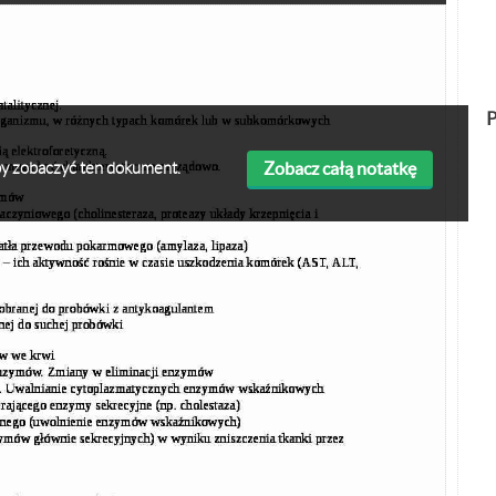
P
Zobacz całą notatkę
 aby zobaczyć ten dokument.