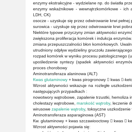
enzymy ekstrakcyjne - wydzielane np. do światła p
enzymy wskaźnikowe - wewnątrzkomórkowe - ich a
LDH, CK)
osocze - uzyskuje się przez odwirowanie krwi pełne
surowica - uzyskuje się przez odwirowanie krwi pobr
Niektóre typowe przyczyny zmian aktywności enzym
zwiększona proliferacja komórek i indukcja enzymów
zmiana przepuszczalności błon komórkowych. Uwal
utrudniony odpływ wydzieliny gruczołu zawierająceg
rozpad komórek w wyniku procesu patologicznego (
upośledzenie syntezy (spadek aktywności enzymów
proces chorobowy
Aminotransferaza alaninowa (ALT)
Kwas glutaminowy
+ kwas pirogronowy  kwas -keto
Wzrost aktywności wskazuje na rozległe uszkodzeni
następujących przypadkach :
nowotwory wątrobowe, zapalenie trzustki, hemoliza in v
cholestazy wątrobowe,
marskość wątroby
, leczenie 
wirusowe
zapalenie wątroby
, toksyczne uszkodzenie
Aminotransferaza asparaginowa (AST)
Kw. glutaminowy + kwas szczawiooctowy  kwas  k
Wzrost aktywności pojawia się: