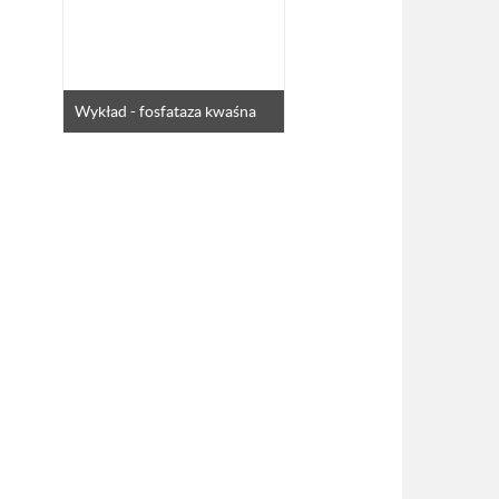
Wykład - fosfataza kwaśna