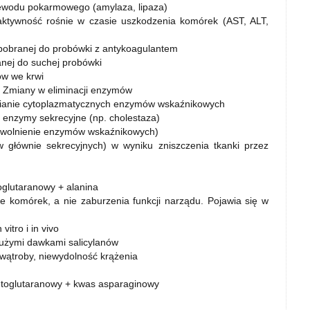
rzewodu pokarmowego (amylaza, lipaza)
ktywność rośnie w czasie uszkodzenia komórek (AST, ALT,
j pobranej do probówki z antykoagulantem
anej do suchej probówki
ów we krwi
. Zmiany w eliminacji enzymów
nianie cytoplazmatycznych enzymów wskaźnikowych
o enzymy sekrecyjne (np. cholestaza)
uwolnienie enzymów wskaźnikowych)
 głównie sekrecyjnych) w wyniku zniszczenia tkanki przez
glutaranowy + alanina
e komórek, a nie zaburzenia funkcji narządu. Pojawia się w
itro i in vivo
dużymi dawkami salicylanów
 wątroby, niewydolność krążenia
etoglutaranowy + kwas asparaginowy