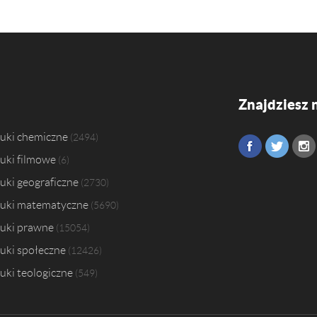
Znajdziesz 
uki chemiczne
2494
uki filmowe
6
uki geograficzne
2730
uki matematyczne
5690
uki prawne
15054
uki społeczne
12426
uki teologiczne
549