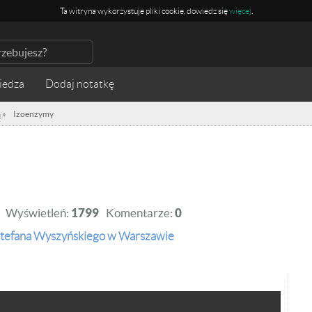
Ta witryna wykorzystuje pliki cookie, dowiedz się
więcej
.
iedza
a
»
Izoenzymy
Wyświetleń:
1799
Komentarze:
0
Stefana Wyszyńskiego w Warszawie