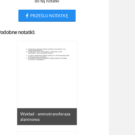
do tej notatki
PRZEŚLIJ NOTATKĘ
odobne notatki:
Wykład - aminotransferaza
alaninowa