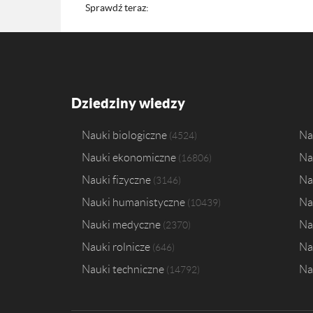
Sprawdź teraz:
Dziedziny wiedzy
Nauki biologiczne
Na
4524
Nauki ekonomiczne
Na
16806
Nauki fizyczne
Na
3146
Nauki humanistyczne
Na
10439
Nauki medyczne
Na
2370
Nauki rolnicze
Na
646
Nauki techniczne
Na
14792