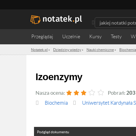
Przeglądaj
Uczelnie
Kursy
Testy
W
Notatek.pl
»
Dziedziny wiedzy
»
Nauki chemiczne
»
Biochemi
Izoenzymy
Nasza ocena:
Pobrań:
203
Biochemia
Uniwersytet Kardynała 
Podgląd dokumentu