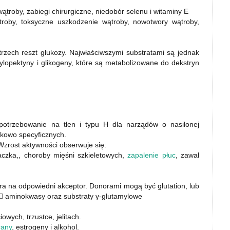
ątroby, zabiegi chirurgiczne, niedobór selenu i witaminy E
roby, toksyczne uszkodzenie wątroby, nowotwory wątroby,
trzech reszt glukozy. Najwłaściwszymi substratami są jednak
ylopektyny i glikogeny, które są metabolizowane do dekstryn
otrzebowanie na tlen i typu H dla narządów o nasilonej
nkowo specyficznych.
rost aktywności obserwuje się:
aczka,, choroby mięśni szkieletowych,
zapalenie płuc
, zawał
ora na odpowiedni akceptor. Donorami mogą być glutation, lub
,  aminokwasy oraz substraty γ-glutamylowe
wych, trzustce, jelitach.
rany
, estrogeny i alkohol.