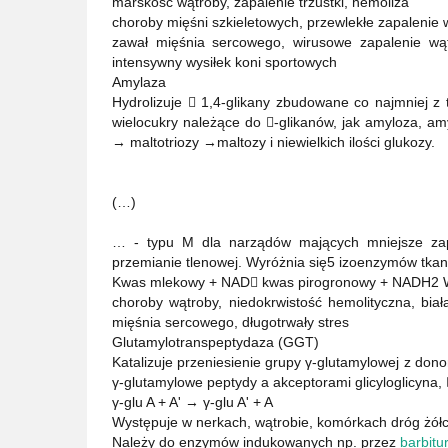
marskość wątroby, zapalenie trzustki, hemoliza
choroby mięśni szkieletowych, przewlekłe zapalenie w
zawał mięśnia sercowego, wirusowe zapalenie wąt
intensywny wysiłek koni sportowych
Amylaza
Hydrolizuje  1,4-glikany zbudowane co najmniej z 
wielocukry należące do -glikanów, jak amyloza, am
→ maltotriozy →maltozy i niewielkich ilości glukozy.
(…)
… - typu M dla narządów mających mniejsze zap
przemianie tlenowej. Wyróżnia się5 izoenzymów tka
Kwas mlekowy + NAD kwas pirogronowy + NADH2 Wz
choroby wątroby, niedokrwistość hemolityczna, biał
mięśnia sercowego, długotrwały stres
Glutamylotranspeptydaza (GGT)
Katalizuje przeniesienie grupy γ-glutamylowej z don
γ-glutamylowe peptydy a akceptorami glicyloglicyna
γ-glu A + A' → γ-glu A' + A
Występuje w nerkach, wątrobie, komórkach dróg żółcio
Należy do enzymów indukowanych np. przez
barbitu