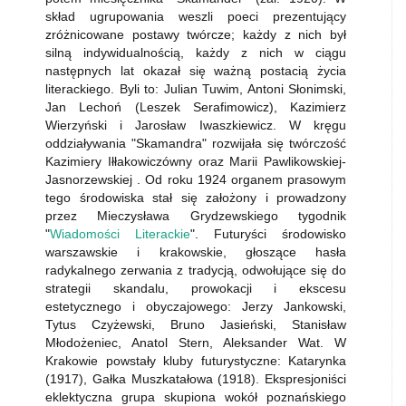
skład ugrupowania weszli poeci prezentujący
zróżnicowane postawy twórcze; każdy z nich był
silną indywidualnością, każdy z nich w ciągu
następnych lat okazał się ważną postacią życia
literackiego. Byli to: Julian Tuwim, Antoni Słonimski,
Jan Lechoń (Leszek Serafimowicz), Kazimierz
Wierzyński i Jarosław Iwaszkiewicz. W kręgu
oddziaływania "Skamandra" rozwijała się twórczość
Kazimiery Iłłakowiczówny oraz Marii Pawlikowskiej-
Jasnorzewskiej . Od roku 1924 organem prasowym
tego środowiska stał się założony i prowadzony
przez Mieczysława Grydzewskiego tygodnik
"
Wiadomości Literackie
". Futuryści środowisko
warszawskie i krakowskie, głoszące hasła
radykalnego zerwania z tradycją, odwołujące się do
strategii skandalu, prowokacji i ekscesu
estetycznego i obyczajowego: Jerzy Jankowski,
Tytus Czyżewski, Bruno Jasieński, Stanisław
Młodożeniec, Anatol Stern, Aleksander Wat. W
Krakowie powstały kluby futurystyczne: Katarynka
(1917), Gałka Muszkatałowa (1918). Ekspresjoniści
eklektyczna grupa skupiona wokół poznańskiego