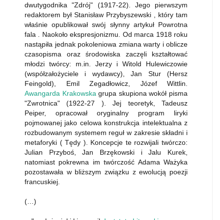
dwutygodnika "Zdrój" (1917-22). Jego pierwszym
redaktorem był Stanisław Przybyszewski , który tam
właśnie opublikował swój słynny artykuł Powrotna
fala . Naokoło ekspresjonizmu. Od marca 1918 roku
nastąpiła jednak pokoleniowa zmiana warty i oblicze
czasopisma oraz środowiska zaczęli kształtować
młodzi twórcy: m.in. Jerzy i Witold Hulewiczowie
(współzałożyciele i wydawcy), Jan Stur (Hersz
Feingold), Emil Zegadłowicz, Józef Wittlin.
Awangarda Krakowska
grupa skupiona wokół pisma
"Zwrotnica" (1922-27 ). Jej teoretyk, Tadeusz
Peiper, opracował oryginalny program liryki
pojmowanej jako celowa konstrukcja intelektualna z
rozbudowanym systemem reguł w zakresie składni i
metaforyki ( Tędy ). Koncepcje te rozwijali twórczo:
Julian Przyboś, Jan Brzękowski i Jalu Kurek,
natomiast pokrewna im twórczość Adama Ważyka
pozostawała w bliższym związku z ewolucją poezji
francuskiej.
(…)