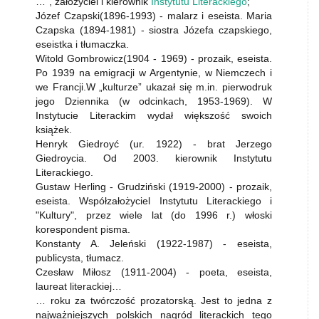
…", założyciel i kierownik
Instytutu Literackiego
;
Józef Czapski(1896-1993) - malarz i eseista. Maria
Czapska (1894-1981) - siostra Józefa czapskiego,
eseistka i tłumaczka.
Witold Gombrowicz(1904 - 1969) - prozaik, eseista.
Po 1939 na emigracji w Argentynie, w Niemczech i
we Francji.W „kulturze” ukazał się m.in. pierwodruk
jego Dziennika (w odcinkach, 1953-1969). W
Instytucie Literackim wydał większość swoich
książek.
Henryk Giedroyć (ur. 1922) - brat Jerzego
Giedroycia. Od 2003. kierownik Instytutu
Literackiego.
Gustaw Herling - Grudziński (1919-2000) - prozaik,
eseista. Współzałożyciel Instytutu Literackiego i
"Kultury", przez wiele lat (do 1996 r.) włoski
korespondent pisma.
Konstanty A. Jeleński (1922-1987) - eseista,
publicysta, tłumacz.
Czesław Miłosz (1911-2004) - poeta, eseista,
laureat literackiej…
… roku za twórczość prozatorską. Jest to jedna z
najważniejszych polskich nagród literackich tego