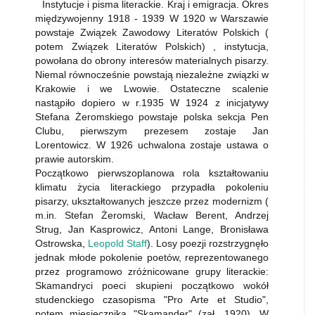
Instytucje i pisma literackie. Kraj i emigracja. Okres
międzywojenny 1918 - 1939 W 1920 w Warszawie
powstaje Związek Zawodowy Literatów Polskich (
potem Związek Literatów Polskich) , instytucja,
powołana do obrony interesów materialnych pisarzy.
Niemal równocześnie powstają niezależne związki w
Krakowie i we Lwowie. Ostateczne scalenie
nastąpiło dopiero w r.1935 W 1924 z inicjatywy
Stefana Żeromskiego powstaje polska sekcja Pen
Clubu, pierwszym prezesem zostaje Jan
Lorentowicz. W 1926 uchwalona zostaje ustawa o
prawie autorskim.
Początkowo pierwszoplanowa rola kształtowaniu
klimatu życia literackiego przypadła pokoleniu
pisarzy, ukształtowanych jeszcze przez modernizm (
m.in. Stefan Żeromski, Wacław Berent, Andrzej
Strug, Jan Kasprowicz, Antoni Lange, Bronisława
Ostrowska,
Leopold Staff
). Losy poezji rozstrzygnęło
jednak młode pokolenie poetów, reprezentowanego
przez programowo zróżnicowane grupy literackie:
Skamandryci poeci skupieni początkowo wokół
studenckiego czasopisma "Pro Arte et Studio",
potem miesięcznika "Skamander" (zał. 1920). W