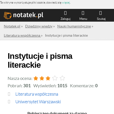
Ta witryna wykorzystuje pliki cookie, dowiedz się
więcej
.
Zaloguj
Menu
Szukaj
Notatek.pl
»
Dziedziny wiedzy
»
Nauki humanistyczne
»
Literatura współczesna
»
Instytucje i pisma literackie
Instytucje i pisma
literackie
Nasza ocena:
Pobrań:
301
Wyświetleń:
1015
Komentarze:
0
Literatura współczesna
Uniwersytet Warszawski
Pobierz ten dokument za darmo