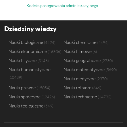
Kodeks postępowania administracyjnego
Dziedziny wiedzy
Nauki biologiczne
Nauki chemiczne
4524
2494
Nauki ekonomiczne
Nauki filmowe
16806
6
Nauki fizyczne
Nauki geograficzne
3146
2730
Nauki humanistyczne
Nauki matematyczne
5690
10439
Nauki medyczne
2370
Nauki prawne
Nauki rolnicze
15054
646
Nauki społeczne
Nauki techniczne
12426
14792
Nauki teologiczne
549