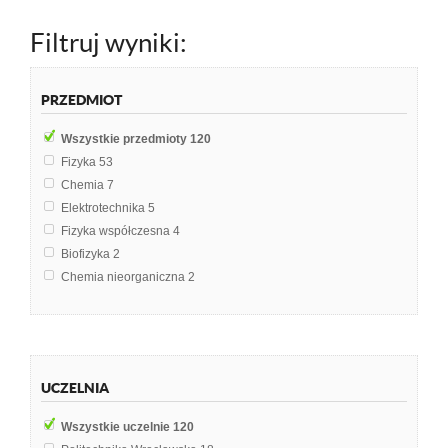
Filtruj wyniki:
PRZEDMIOT
Wszystkie przedmioty
120
Fizyka
53
Chemia
7
Elektrotechnika
5
Fizyka współczesna
4
Biofizyka
2
Chemia nieorganiczna
2
Chemia ogólna i nieorganiczna
2
Fizyka atomów oraz cząsteczek i makrocząsteczek biologicznych
2
Fizyka jądrowa
2
Nauka o materiałach
2
UCZELNIA
Analiza śladowa
1
Budownictwo Ogólne
1
Wszystkie uczelnie
120
Chemia analityczna
1