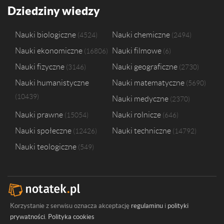
Uniwersytet Przyrodniczy we Wrocławiu
1
Dziedziny wiedzy
Śląski Uniwersytet Medyczny w Katowicach
1
Nauki biologiczne
Nauki chemiczne
4524
2494
Nauki ekonomiczne
Nauki filmowe
16806
6
Nauki fizyczne
Nauki geograficzne
3146
2730
Nauki humanistyczne
Nauki matematyczne
5690
10439
Nauki medyczne
2370
Nauki prawne
Nauki rolnicze
15054
646
Nauki społeczne
Nauki techniczne
12426
14792
Nauki teologiczne
549
Korzystanie z serwisu oznacza akceptację
regulaminu
i
polityki
prywatności
.
Polityka cookies