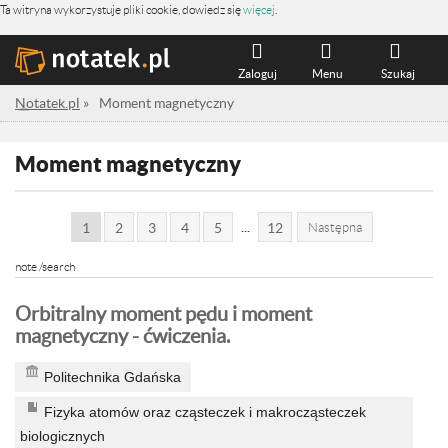
Ta witryna wykorzystuje pliki cookie, dowiedz się
więcej
.
Zaloguj
Menu
Szukaj
Notatek.pl
»
Moment magnetyczny
Moment magnetyczny
...
1
2
3
4
5
12
Następna
note /search
Orbitralny moment pędu i moment
magnetyczny - ćwiczenia.
Politechnika Gdańska
Fizyka atomów oraz cząsteczek i makrocząsteczek
biologicznych