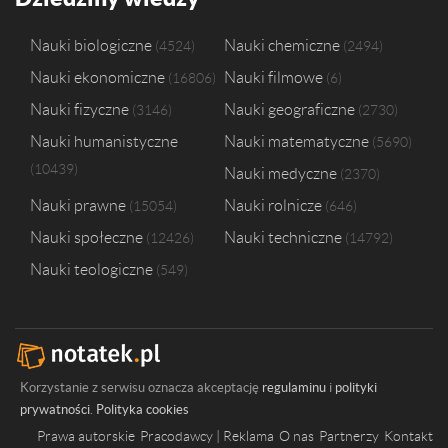
Nauki biologiczne
Nauki chemiczne
4524
2494
Nauki ekonomiczne
Nauki filmowe
16806
6
Nauki fizyczne
Nauki geograficzne
3146
2730
Nauki humanistyczne
Nauki matematyczne
5690
10439
Nauki medyczne
2370
Nauki prawne
Nauki rolnicze
15054
646
Nauki społeczne
Nauki techniczne
12426
14792
Nauki teologiczne
549
Korzystanie z serwisu oznacza akceptację
regulaminu
i
polityki
prywatności
.
Polityka cookies
Prawa autorskie
Pracodawcy | Reklama
O nas
Partnerzy
Kontakt