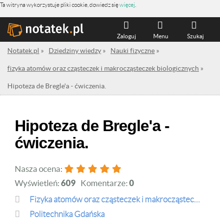
Ta witryna wykorzystuje pliki cookie, dowiedz się
więcej
.
Zaloguj
Menu
Szukaj
Notatek.pl
»
Dziedziny wiedzy
»
Nauki fizyczne
»
fizyka atomów oraz cząsteczek i makrocząsteczek biologicznych
»
Hipoteza de Bregle'a - ćwiczenia.
Hipoteza de Bregle'a -
ćwiczenia.
Nasza ocena:
Wyświetleń:
609
Komentarze:
0
fizyka atomów oraz cząsteczek i makrocząsteczek biologicznych
Politechnika Gdańska