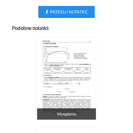
PRZEŚLIJ NOTATKĘ
Podobne notatki:
Wytężenie