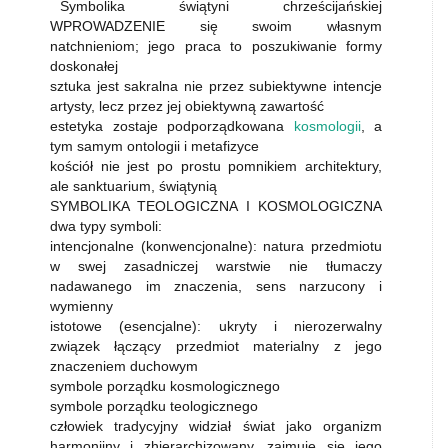
Symbolika świątyni chrześcijańskiej
WPROWADZENIE się swoim własnym
natchnieniom; jego praca to poszukiwanie formy
doskonałej
sztuka jest sakralna nie przez subiektywne intencje
artysty, lecz przez jej obiektywną zawartość
estetyka zostaje podporządkowana
kosmologii
, a
tym samym ontologii i metafizyce
kościół nie jest po prostu pomnikiem architektury,
ale sanktuarium, świątynią
SYMBOLIKA TEOLOGICZNA I KOSMOLOGICZNA
dwa typy symboli:
intencjonalne (konwencjonalne): natura przedmiotu
w swej zasadniczej warstwie nie tłumaczy
nadawanego im znaczenia, sens narzucony i
wymienny
istotowe (esencjalne): ukryty i nierozerwalny
związek łączący przedmiot materialny z jego
znaczeniem duchowym
symbole porządku kosmologicznego
symbole porządku teologicznego
człowiek tradycyjny widział świat jako organizm
harmonijny i zhierarchizowany, zajmuje się jego