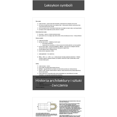
Leksykon symboli
Historia architektury i sztuki
- ćwiczenia