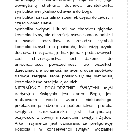
wewnętrzną strukturą, duchową architektoniką
symbolika wertykalna- od świata do Boga
symbolika horyzontalna- stosunek części do całości i
części wobec siebie
symbolika świątyni i liturgii ma charakter głęboko
kosmologiczny, ale chrześcijaństwo samo w sobie i
u swoich początków w zasadzie symboli
kosmologicznych nie posiadało, było wizją czysto
duchową i mistyczną; jednak jedną z podstawowych
cech chrześcijaństwa jest dążenie do
uniwersalności, powszechności we wszelkich
dziedzinach, a ponieważ na swej drodze spotykało
tradycje religijne, które posługiwały się symboliką
kosmologiczną przejęło ją od nich
NIEBIAŃSKIE POCHODZENIE ŚWIĄTYNI myśl
tradycyjna: świątynia jest darem Boga; jest
realizowana wedle wzoru niebiańskiego,
przekazanego ludziom za pośrednictwem proroka
świątynia chrześcijańska jest kontynuacją-
oczywiście z pewnymi różnicami- świątyni Żydów;
Arka Przymierza jest uznawana za prefigurację
Kościoła i w konsekwencji świątyni widzialnej