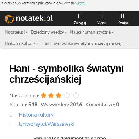
Ta witryna wykorzystuje pliki cookie, dowiedz się
więcej
.
Zaloguj
Menu
Szukaj
Notatek.pl
»
Dziedziny wiedzy
»
Nauki humanistyczne
»
Historia kultury
»
Hani - symbolika światyni chrześcijańskiej
Hani - symbolika światyni
chrześcijańskiej
Nasza ocena:
Pobrań:
518
Wyświetleń:
2016
Komentarze:
0
Historia kultury
Uniwersytet Warszawski
Pobierz ten dokument za darmo