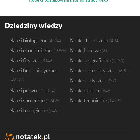
Kodeks postępowania administracyjnego
Dziedziny wiedzy
Nauki biologiczne
Nauki chemiczne
4524
2494
Nauki ekonomiczne
Nauki filmowe
16806
6
Nauki fizyczne
Nauki geograficzne
3146
2730
Nauki humanistyczne
Nauki matematyczne
5690
10439
Nauki medyczne
2370
Nauki prawne
Nauki rolnicze
15054
646
Nauki społeczne
Nauki techniczne
12426
14792
Nauki teologiczne
549