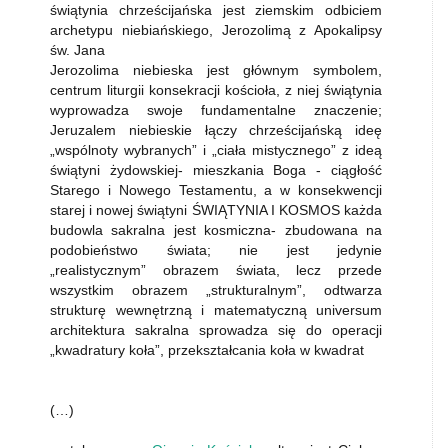
świątynia chrześcijańska jest ziemskim odbiciem
archetypu niebiańskiego, Jerozolimą z Apokalipsy
św. Jana
Jerozolima niebieska jest głównym symbolem,
centrum liturgii konsekracji kościoła, z niej świątynia
wyprowadza swoje fundamentalne znaczenie;
Jeruzalem niebieskie łączy chrześcijańską ideę
„wspólnoty wybranych” i „ciała mistycznego” z ideą
świątyni żydowskiej- mieszkania Boga - ciągłość
Starego i Nowego Testamentu, a w konsekwencji
starej i nowej świątyni ŚWIĄTYNIA I KOSMOS każda
budowla sakralna jest kosmiczna- zbudowana na
podobieństwo świata; nie jest jedynie
„realistycznym” obrazem świata, lecz przede
wszystkim obrazem „strukturalnym”, odtwarza
strukturę wewnętrzną i matematyczną universum
architektura sakralna sprowadza się do operacji
„kwadratury koła”, przekształcania koła w kwadrat
(…)