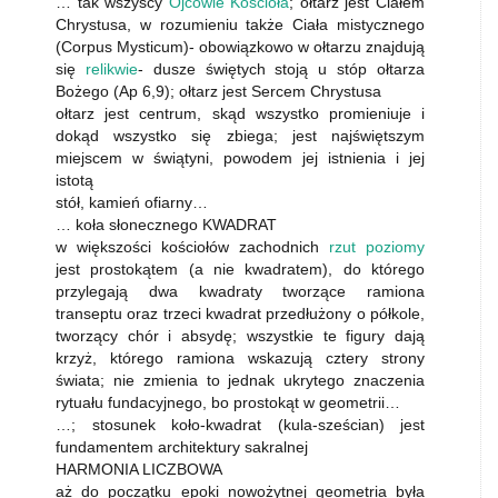
… tak wszyscy
Ojcowie Kościoła
; ołtarz jest Ciałem
Chrystusa, w rozumieniu także Ciała mistycznego
(Corpus Mysticum)- obowiązkowo w ołtarzu znajdują
się
relikwie
- dusze świętych stoją u stóp ołtarza
Bożego (Ap 6,9); ołtarz jest Sercem Chrystusa
ołtarz jest centrum, skąd wszystko promieniuje i
dokąd wszystko się zbiega; jest najświętszym
miejscem w świątyni, powodem jej istnienia i jej
istotą
stół, kamień ofiarny…
… koła słonecznego KWADRAT
w większości kościołów zachodnich
rzut poziomy
jest prostokątem (a nie kwadratem), do którego
przylegają dwa kwadraty tworzące ramiona
transeptu oraz trzeci kwadrat przedłużony o półkole,
tworzący chór i absydę; wszystkie te figury dają
krzyż, którego ramiona wskazują cztery strony
świata; nie zmienia to jednak ukrytego znaczenia
rytuału fundacyjnego, bo prostokąt w geometrii…
…; stosunek koło-kwadrat (kula-sześcian) jest
fundamentem architektury sakralnej
HARMONIA LICZBOWA
aż do początku epoki nowożytnej geometria była