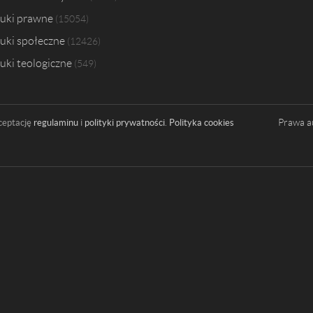
uki prawne
15054
uki społeczne
12426
uki teologiczne
549
Prawa a
ceptację
regulaminu
i
polityki prywatności
.
Polityka cookies