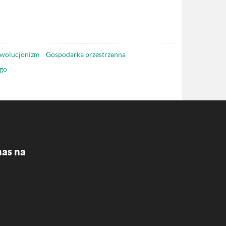
wolucjonizm
Gospodarka przestrzenna
go
nas na