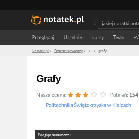
Przeglądaj
Uczelnie
Kursy
Testy
W
Notatek.pl
»
Dziedziny wiedzy
»
»
»
grafy
grafy
Nasza ocena:
Pobrań:
154
Politechnika Świętokrzyska w Kielcach
Podgląd dokumentu