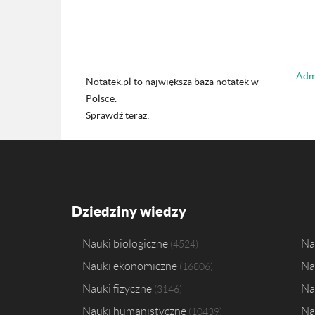
Admi
Notatek.pl to największa baza notatek w
Polsce.
Sprawdź teraz:
Dziedziny wiedzy
Nauki biologiczne
Na
4524
Nauki ekonomiczne
Na
16806
Nauki fizyczne
Na
3146
Nauki humanistyczne
Na
10439