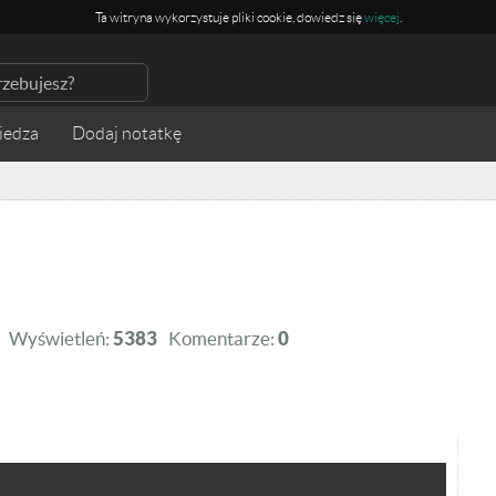
Ta witryna wykorzystuje pliki cookie, dowiedz się
więcej
.
iedza
Wyświetleń:
5383
Komentarze:
0