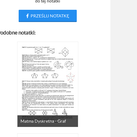
do tej notatki
PRZEŚLIJ NOTATKĘ
odobne notatki:
Matma Dyskretna - Graf