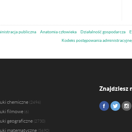
nistracja publiczna
Anatomia człowieka
Działalność gospodarcza
E
Kodeks postępowania administracyjne
Znajdziesz 
uki chemiczne
2494
uki filmowe
6
uki geograficzne
2730
uki matematyczne
5690