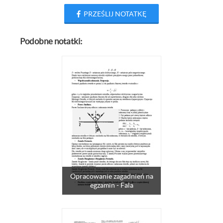
PRZEŚLIJ NOTATKĘ
Podobne notatki:
Opracowanie zagadnień na
egzamin - Fala