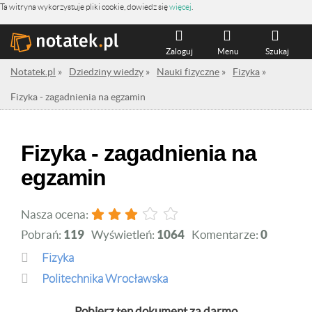
Ta witryna wykorzystuje pliki cookie, dowiedz się
więcej
.
Zaloguj
Menu
Szukaj
Notatek.pl
»
Dziedziny wiedzy
»
Nauki fizyczne
»
Fizyka
»
Fizyka - zagadnienia na egzamin
Fizyka - zagadnienia na
egzamin
Nasza ocena:
Pobrań:
119
Wyświetleń:
1064
Komentarze:
0
Fizyka
Politechnika Wrocławska
Pobierz ten dokument za darmo