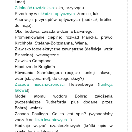
lunet).
Zdolność rozdzielcza
: oka, przyrządu.
Przesłony w
układzie optycznym
: źrenice, luki.
Aberracje przyrządów optycznych (podział, krótkie
definicje).
Oko: budowa, zasada widzenia barwnego.
Promieniowanie cieplne: rozkład Plancka, prawo
Kirchhofa, Stefana-Boltzmanna, Wiena.
Zjawisko fotoelektryczne zewnętrzne (definicja, wzór
Einsteina) i wewnętrzne.
Zjawisko Comptona.
Hipoteza de Broglie`a.
Równanie Schrödingera (pojęcie funkcji falowej,
wzór [stacjonarne!], do czego służy?)
Zasada nieoznaczoności
Heisenberga (
funkcja
falowa
!).
Model atomu wodoru Bohra: założenia
(wcześniejsze Rutheforda plus dodane przez
Bohra), wnioski.
Zasada Pauliego. Co to jest spin? (wypadałoby
zacząć od
liczb kwantowych
...)
Rodzaje wiązań cząsteczkowych (krótki opis w
języku funkcji falowych).