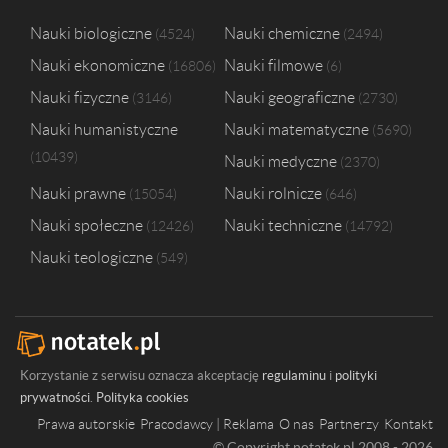
Nauki biologiczne
Nauki chemiczne
4524
2494
Nauki ekonomiczne
Nauki filmowe
16806
6
Nauki fizyczne
Nauki geograficzne
3146
2730
Nauki humanistyczne
Nauki matematyczne
5690
10439
Nauki medyczne
2370
Nauki prawne
Nauki rolnicze
15054
646
Nauki społeczne
Nauki techniczne
12426
14792
Nauki teologiczne
549
Korzystanie z serwisu oznacza akceptację
regulaminu
i
polityki
prywatności
.
Polityka cookies
Prawa autorskie
Pracodawcy | Reklama
O nas
Partnerzy
Kontakt
© Copyright notatek.pl 2008 - 2026