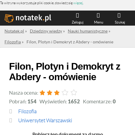
Ta witryna wykorzystuje pliki cookie, dowiedz się
więcej
.
Zaloguj
Menu
Szukaj
Notatek.pl
»
Dziedziny wiedzy
»
Nauki humanistyczne
»
Filozofia
»
Filon, Plotyn i Demokryt z Abdery - omówienie
Filon, Plotyn i Demokryt z
Abdery - omówienie
Nasza ocena:
Pobrań:
154
Wyświetleń:
1652
Komentarze:
0
Filozofia
Uniwersytet Warszawski
Pobierz ten dokument za darmo