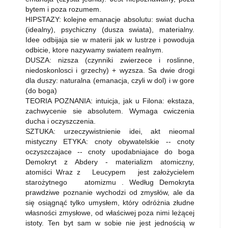
bytem i poza rozumem.
HIPSTAZY: kolejne emanacje absolutu: swiat ducha
(idealny), psychiczny (dusza swiata), materialny.
Idee odbijaja sie w materii jak w lustrze i powoduja
odbicie, ktore nazywamy swiatem realnym.
DUSZA: nizsza (czynniki zwierzece i roslinne,
niedoskonlosci i grzechy) + wyzsza. Sa dwie drogi
dla duszy: naturalna (emanacja, czyli w dol) i w gore
(do boga)
TEORIA POZNANIA: intuicja, jak u Filona: ekstaza,
zachwycenie sie absolutem. Wymaga cwiczenia
ducha i oczyszczenia.
SZTUKA: urzeczywistnienie idei, akt nieomal
mistyczny ETYKA: cnoty obywatelskie -- cnoty
oczyszczajace -- cnoty upodabniajace do boga
Demokryt z Abdery - materializm atomiczny,
atomiści Wraz z Leucypem jest założycielem
starożytnego atomizmu . Według Demokryta
prawdziwe poznanie wychodzi od zmysłów, ale da
się osiągnąć tylko umysłem, który odróżnia złudne
własności zmysłowe, od właściwej poza nimi leżącej
istoty. Ten byt sam w sobie nie jest jednością w