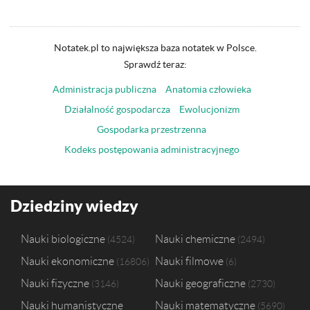
Notatek.pl to największa baza notatek w Polsce.
Sprawdź teraz:
Administracja publiczna
Anatomia człowieka
Działalność gospodarcza
Ewolucjonizm
Gospodarka przestrzenna
Kodeks postępowania administracyjnego
Dziedziny wiedzy
Nauki biologiczne
Nauki chemiczne
4524
2494
Nauki ekonomiczne
Nauki filmowe
16806
6
Nauki fizyczne
Nauki geograficzne
3146
2730
Nauki humanistyczne
Nauki matematyczne
5690