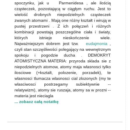
spoczynku, jak u Parmenidesa , ale ilością
cząsteczek, pozostającą w ciągłym ruchu. Jest to
wielość drobnych niepodzielnych cząsteczek
zwanych atomami . Mają one różny kształt i wirują w
pustej przestrzeni . Z ich połączeń i różnych
kombinacji powstają poszczególne ciała i światy,
których istnieje nieskończenie wiele.
Najważniejszym dobrem jest tzw.
eudajmonia
,
czyli stan szczęśliwości polegający na wewnętrznym
spokoju i pogodzie ducha . DEMOKRYT
ATOMISTYCZNA MATERIA: przyroda sklada sie z
niepodzielnych atomow, atomy maja wlasnosci tylko
ilosciowe (+ksztalt, polozenie, porzadek), te
wlasnosci tlumacza wlasnosci cial zlozonych (my te
wlasciwosci postrzegamy subiektywnie --
relatywizm), atomy sie ruszaja, atomy sa w prozni --
materia jest nieciagla
... zobacz całą notatkę