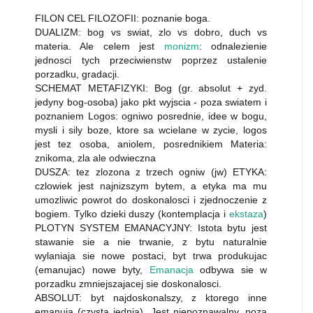
FILON CEL FILOZOFII: poznanie boga.
DUALIZM: bog vs swiat, zlo vs dobro, duch vs
materia. Ale celem jest
monizm
: odnalezienie
jednosci tych przeciwienstw poprzez ustalenie
porzadku, gradacji.
SCHEMAT METAFIZYKI: Bog (gr. absolut + zyd.
jedyny bog-osoba) jako pkt wyjscia - poza swiatem i
poznaniem Logos: ogniwo posrednie, idee w bogu,
mysli i sily boze, ktore sa wcielane w zycie, logos
jest tez osoba, aniolem, posrednikiem Materia:
znikoma, zla ale odwieczna
DUSZA: tez zlozona z trzech ogniw (jw) ETYKA:
czlowiek jest najnizszym bytem, a etyka ma mu
umozliwic powrot do doskonalosci i zjednoczenie z
bogiem. Tylko dzieki duszy (kontemplacja i
ekstaza
)
PLOTYN SYSTEM EMANACYJNY: Istota bytu jest
stawanie sie a nie trwanie, z bytu naturalnie
wylaniaja sie nowe postaci, byt trwa produkujac
(emanujac) nowe byty,
Emanacja
odbywa sie w
porzadku zmniejszajacej sie doskonalosci.
ABSOLUT: byt najdoskonalszy, z ktorego inne
emanuja (czysta jednia). Jest niepoznawalny, poza