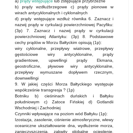
a)
prądy wstępujące
lub zstępujące przybrzeżne
b) prądy wzdłużbrzegowe c) prądy pionowe w
wirach antycyklonalnych i cyklonalnych
d) prądy wstępujące wzdłuż równika 6. Zaznacz i
nazwij prądy w cyrkulacji powierzchniowej Pacyfiku:
(3p) 7. Zaznacz i nazwij prądy w cyrkulacji
powierzchniowej Atlantyku: (3p) 8. Podstawowe
cechy prądów w Morzu Bałtyckim opisują (1p):
wiry cyklonalne, przepływy wiatrowe, przepływy
gęstościowe wiry antycyklonalne, prądy
gradientowe, upwellingi prądy Ekmana,
geostroficzne, pływowe wiry antycyklonalne,
przepływy wymuszane dopływem rzecznym,
downwellingi
9. W jakiej części Morza Bałtyckiego występuje
współcześnie transgresja ? (1p)
Botniku b) cieśninach duńskich i Bałtyku
południowym c) Zatoce Fińskiej d) Gotlandii
Wschodniej i Zachodniej
Czynniki wpływające na poziom wód Bałtyku (1p):
Izostazja, zasolenie, ciśnienie atmosferyczne, wlewy
oceaniczne ukształtowanie dna, wydłużenie morza,
zanieczyszczenia, zakwity globalne ocieplenie,