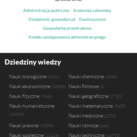
Administracja publiczna
Anatomia człowieka
Działalność gospodarcza
Ewolucjonizm
Gospodarka przestrzenna
Kodeks postępowania administracyjnego
Dziedziny wiedzy
Nauki biologiczne
Nauki chemiczne
4524
2494
Nauki ekonomiczne
Nauki filmowe
16806
6
Nauki fizyczne
Nauki geograficzne
3146
2730
Nauki humanistyczne
Nauki matematyczne
5690
10439
Nauki medyczne
2370
Nauki prawne
Nauki rolnicze
15054
646
Nauki społeczne
Nauki techniczne
12426
14792