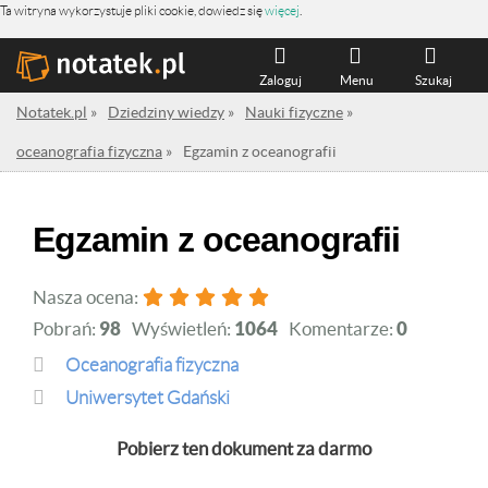
Ta witryna wykorzystuje pliki cookie, dowiedz się
więcej
.
Zaloguj
Menu
Szukaj
Notatek.pl
»
Dziedziny wiedzy
»
Nauki fizyczne
»
oceanografia fizyczna
»
Egzamin z oceanografii
Egzamin z oceanografii
Nasza ocena:
Pobrań:
98
Wyświetleń:
1064
Komentarze:
0
oceanografia fizyczna
Uniwersytet Gdański
Pobierz ten dokument za darmo