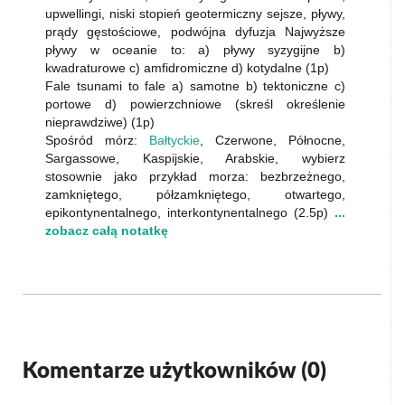
upwellingi, niski stopień geotermiczny sejsze, pływy,
prądy gęstościowe, podwójna dyfuzja Najwyższe
pływy w oceanie to: a) pływy syzygijne b)
kwadraturowe c) amfidromiczne d) kotydalne (1p)
Fale tsunami to fale a) samotne b) tektoniczne c)
portowe d) powierzchniowe (skreśl określenie
nieprawdziwe) (1p)
Spośród mórz:
Bałtyckie
, Czerwone, Północne,
Sargassowe, Kaspijskie, Arabskie, wybierz
stosownie jako przykład morza: bezbrzeżnego,
zamkniętego, półzamkniętego, otwartego,
epikontynentalnego, interkontynentalnego (2.5p)
...
zobacz całą notatkę
Komentarze użytkowników (
0
)