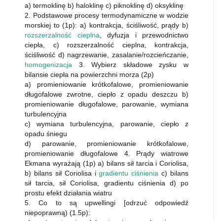
a) termoklinę b) haloklinę c) piknoklinę d) oksyklinę
2. Podstawowe procesy termodynamiczne w wodzie
morskiej to (1p): a) kontrakcja, ściśliwość, prądy b)
rozszerzalność cieplna
, dyfuzja i przewodnictwo
ciepła, c) rozszerzalność cieplna, kontrakcja,
ściśliwość d) nagrzewanie, zasalanie/rozcieńczanie,
homogenizacja
3. Wybierz składowe zysku w
bilansie ciepła na powierzchni morza (2p)
a) promieniowanie krótkofalowe, promieniowanie
długofalowe zwrotne, ciepło z opadu deszczu b)
promieniowanie długofalowe, parowanie, wymiana
turbulencyjna
c) wymiana turbulencyjna, parowanie, ciepło z
opadu śniegu
d) parowanie, promieniowanie krótkofalowe,
promieniowanie długofalowe 4. Prądy wiatrowe
Ekmana wyrażają (1p) a) bilans sił tarcia i Coriolisa,
b) bilans sił Coriolisa i
gradientu ciśnienia
c) bilans
sił tarcia, sił Coriolisa, gradientu ciśnienia d) po
prostu efekt działania wiatru
5. Co to są upwellingi [odrzuć odpowiedź
niepoprawną) (1.5p):