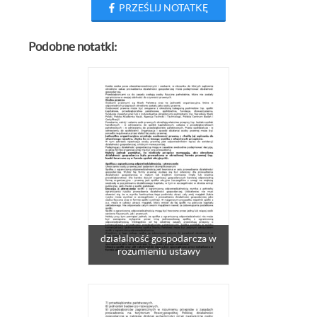
PRZEŚLIJ NOTATKĘ
Podobne notatki:
działalność gospodarcza w
rozumieniu ustawy