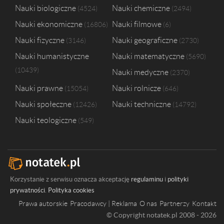
Nauki biologiczne
Nauki chemiczne
4524
2494
Nauki ekonomiczne
Nauki filmowe
16806
6
Nauki fizyczne
Nauki geograficzne
3146
2730
Nauki humanistyczne
Nauki matematyczne
5690
10439
Nauki medyczne
2370
Nauki prawne
Nauki rolnicze
15054
646
Nauki społeczne
Nauki techniczne
12426
14792
Nauki teologiczne
549
Korzystanie z serwisu oznacza akceptację
regulaminu
i
polityki
prywatności
.
Polityka cookies
Prawa autorskie
Pracodawcy | Reklama
O nas
Partnerzy
Kontakt
© Copyright notatek.pl 2008 - 2026