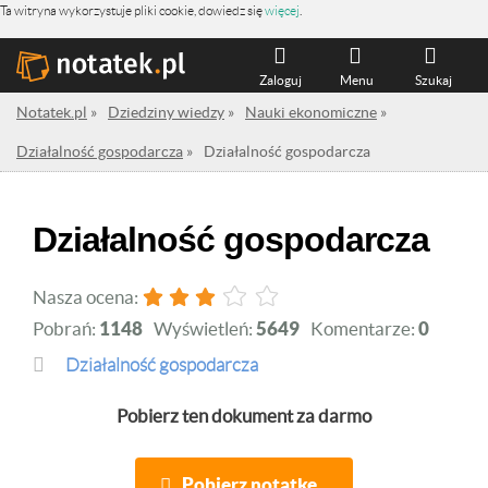
Ta witryna wykorzystuje pliki cookie, dowiedz się
więcej
.
Zaloguj
Menu
Szukaj
Notatek.pl
»
Dziedziny wiedzy
»
Nauki ekonomiczne
»
Działalność gospodarcza
»
Działalność gospodarcza
Działalność gospodarcza
Nasza ocena:
Pobrań:
1148
Wyświetleń:
5649
Komentarze:
0
Działalność gospodarcza
Pobierz ten dokument za darmo
Pobierz notatkę