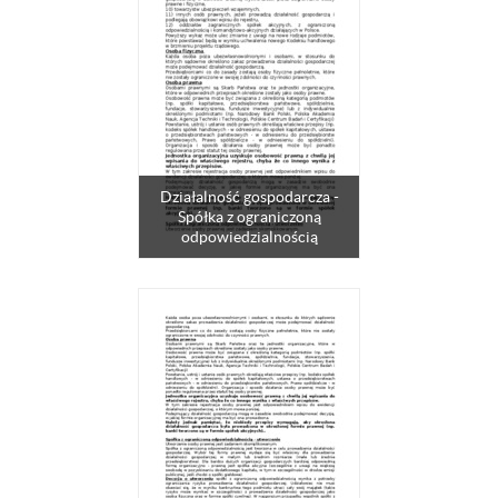
Działalność gospodarcza -
Spółka z ograniczoną
odpowiedzialnością