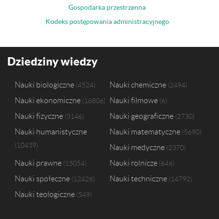
Gospodarka przestrzenna
Kodeks postępowania administracyjnego
Dziedziny wiedzy
Nauki biologiczne
Nauki chemiczne
4524
2494
Nauki ekonomiczne
Nauki filmowe
16806
6
Nauki fizyczne
Nauki geograficzne
3146
2730
Nauki humanistyczne
Nauki matematyczne
5690
10439
Nauki medyczne
2370
Nauki prawne
Nauki rolnicze
15054
646
Nauki społeczne
Nauki techniczne
12426
14792
Nauki teologiczne
549