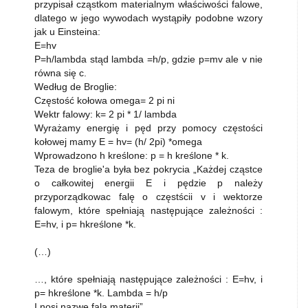
przypisał cząstkom materialnym właściwości falowe,
dlatego w jego wywodach wystąpiły podobne wzory
jak u Einsteina:
E=hv
P=h/lambda stąd lambda =h/p, gdzie p=mv ale v nie
równa się c.
Według de Broglie:
Częstość kołowa omega= 2 pi ni
Wektr falowy: k= 2 pi * 1/ lambda
Wyrażamy energię i pęd przy pomocy częstości
kołowej mamy E = hv= (h/ 2pi) *omega
Wprowadzono h kreślone: p = h kreślone * k.
Teza de broglie'a była bez pokrycia „Każdej cząstce
o całkowitej energii E i pędzie p należy
przyporządkowac falę o częstścii v i wektorze
falowym, które spełniają następujące zależności :
E=hv, i p= hkreślone *k.
(…)
…, które spełniają następujące zależności : E=hv, i
p= hkreślone *k. Lambda = h/p
I nosi nazwę fala materii”