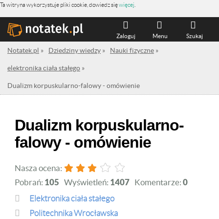
Ta witryna wykorzystuje pliki cookie, dowiedz się
więcej
.
Zaloguj
Menu
Szukaj
Notatek.pl
»
Dziedziny wiedzy
»
Nauki fizyczne
»
elektronika ciała stałego
»
Dualizm korpuskularno-falowy - omówienie
Dualizm korpuskularno-
falowy - omówienie
Nasza ocena:
Pobrań:
105
Wyświetleń:
1407
Komentarze:
0
elektronika ciała stałego
Politechnika Wrocławska