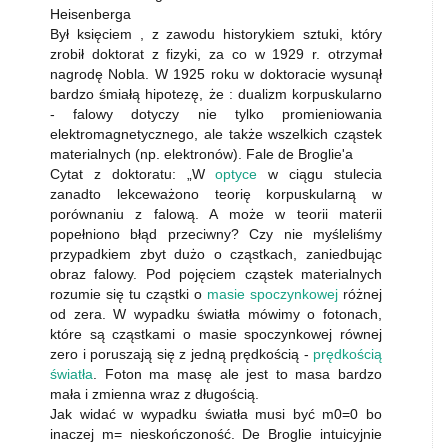
Heisenberga
Był księciem , z zawodu historykiem sztuki, który
zrobił doktorat z fizyki, za co w 1929 r. otrzymał
nagrodę Nobla. W 1925 roku w doktoracie wysunął
bardzo śmiałą hipotezę, że : dualizm korpuskularno
- falowy dotyczy nie tylko promieniowania
elektromagnetycznego, ale także wszelkich cząstek
materialnych (np. elektronów). Fale de Broglie'a
Cytat z doktoratu: „W
optyce
w ciągu stulecia
zanadto lekceważono teorię korpuskularną w
porównaniu z falową. A może w teorii materii
popełniono błąd przeciwny? Czy nie myśleliśmy
przypadkiem zbyt dużo o cząstkach, zaniedbując
obraz falowy. Pod pojęciem cząstek materialnych
rozumie się tu cząstki o
masie spoczynkowej
różnej
od zera. W wypadku światła mówimy o fotonach,
które są cząstkami o masie spoczynkowej równej
zero i poruszają się z jedną prędkością -
prędkością
światła
. Foton ma masę ale jest to masa bardzo
mała i zmienna wraz z długością.
Jak widać w wypadku światła musi być m0=0 bo
inaczej m= nieskończoność. De Broglie intuicyjnie