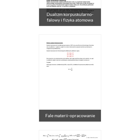
Dualizm korpuskularno-
falowy i fizyka atomowa
Fale materii-opracowanie