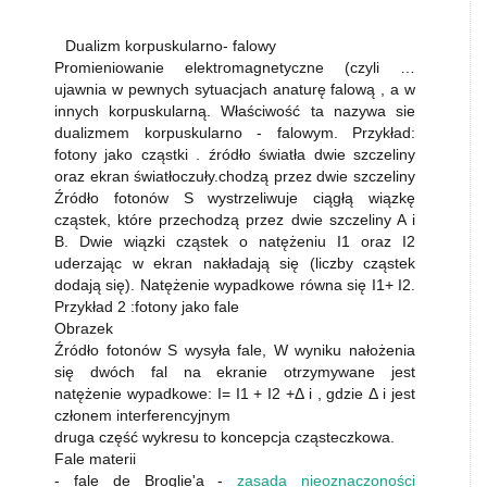
Dualizm korpuskularno- falowy
Promieniowanie elektromagnetyczne (czyli …
ujawnia w pewnych sytuacjach anaturę falową , a w
innych korpuskularną. Właściwość ta nazywa sie
dualizmem korpuskularno - falowym. Przykład:
fotony jako cząstki . źródło światła dwie szczeliny
oraz ekran światłoczuły.chodzą przez dwie szczeliny
Źródło fotonów S wystrzeliwuje ciągłą wiązkę
cząstek, które przechodzą przez dwie szczeliny A i
B. Dwie wiązki cząstek o natężeniu I1 oraz I2
uderzając w ekran nakładają się (liczby cząstek
dodają się). Natężenie wypadkowe równa się I1+ I2.
Przykład 2 :fotony jako fale
Obrazek
Źródło fotonów S wysyła fale, W wyniku nałożenia
się dwóch fal na ekranie otrzymywane jest
natężenie wypadkowe: I= I1 + I2 +Δ i , gdzie Δ i jest
członem interferencyjnym
druga część wykresu to koncepcja cząsteczkowa.
Fale materii
- fale de Broglie'a -
zasada nieoznaczoności