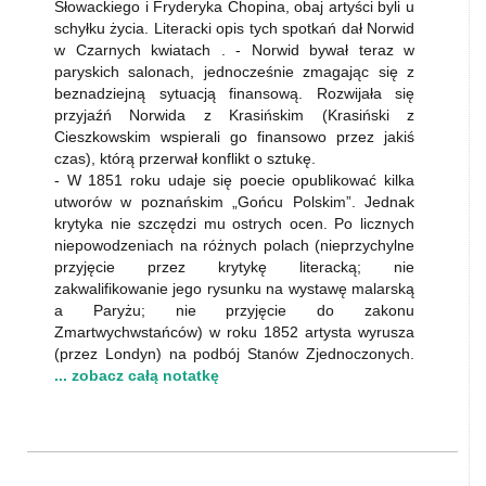
Słowackiego i Fryderyka Chopina, obaj artyści byli u
schyłku życia. Literacki opis tych spotkań dał Norwid
w Czarnych kwiatach . - Norwid bywał teraz w
paryskich salonach, jednocześnie zmagając się z
beznadziejną sytuacją finansową. Rozwijała się
przyjaźń Norwida z Krasińskim (Krasiński z
Cieszkowskim wspierali go finansowo przez jakiś
czas), którą przerwał konflikt o sztukę.
- W 1851 roku udaje się poecie opublikować kilka
utworów w poznańskim „Gońcu Polskim”. Jednak
krytyka nie szczędzi mu ostrych ocen. Po licznych
niepowodzeniach na różnych polach (nieprzychylne
przyjęcie przez krytykę literacką; nie
zakwalifikowanie jego rysunku na wystawę malarską
a Paryżu; nie przyjęcie do zakonu
Zmartwychwstańców) w roku 1852 artysta wyrusza
(przez Londyn) na podbój Stanów Zjednoczonych.
... zobacz całą notatkę