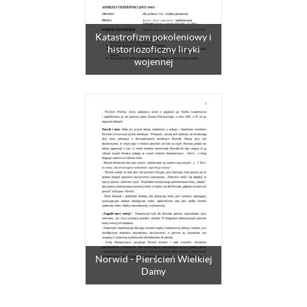
Katastrofizm pokoleniowy i
historiozoficzny liryki
wojennej
Norwid - Pierścień Wielkiej
Damy