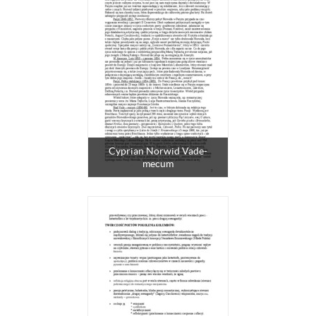
Cyprian Norwid Vade-
mecum