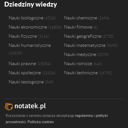
Dziedziny wiedzy
Nauki biologiczne
Nauki chemiczne
4524
2494
Nauki ekonomiczne
Nauki filmowe
16806
6
Nauki fizyczne
Nauki geograficzne
3146
2730
Nauki humanistyczne
Nauki matematyczne
5690
10439
Nauki medyczne
2370
Nauki prawne
Nauki rolnicze
15054
646
Nauki społeczne
Nauki techniczne
12426
14792
Nauki teologiczne
549
Korzystanie z serwisu oznacza akceptację
regulaminu
i
polityki
prywatności
.
Polityka cookies