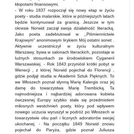
kłopotami finansowymi.
- W roku 1837 rozpoczął się nowy etap w życiu
poety - studia malarskie, które w późniejszych latach
będzie kontynuował za granicą. Jeszcze w tym
okresie Norwid zaczął swoja działalność literacką.
Jako poeta zadebiutował w ,,Piśmiennictwie
Krajowym” anonimowym lirykiem Mój ostatni sonet .
Aktywnie uczestniczył w życiu kulturalnym
Warszawy, bywa w salonach literackich, pozostaje w
luźnych stosunkach ze środowiskiem Cyganerii
Warszawskiej. - Rok 1843 przyniósł krótki pobyt w
Wenecji , z której Norwid pojechał do Florencji ,
gdzie podjął studia w Akademii Sztuk Pięknych. To
we Włoszech poznał słynną Marię Kalergis oraz jej
damę do towarzystwa Marię Trembicką. Ta
najmodniejsza i najbardziej adorowana kobieta
ówczesnej Europy szybko stała się przedmiotem
miłosnych westchnień poety, który pod wpływem
nowego uczucia wyruszył w podróż po Włoszech w
towarzystwie obu pań i licznych adoratorów swojej
ukochanej. - Na początku 1849 Norwid znowu
pojechał do Paryża, gdzie poznał Juliusza