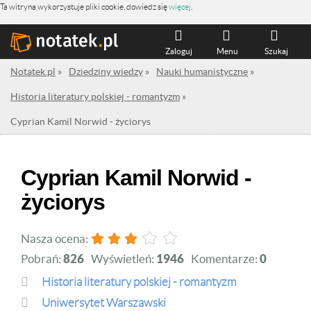
Ta witryna wykorzystuje pliki cookie, dowiedz się
więcej
.
Zaloguj
Menu
Szukaj
Notatek.pl
»
Dziedziny wiedzy
»
Nauki humanistyczne
»
Historia literatury polskiej - romantyzm
»
Cyprian Kamil Norwid - życiorys
Cyprian Kamil Norwid -
życiorys
Nasza ocena:
Pobrań:
826
Wyświetleń:
1946
Komentarze:
0
Historia literatury polskiej - romantyzm
Uniwersytet Warszawski