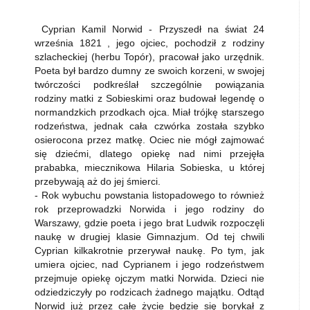
Cyprian Kamil Norwid - Przyszedł na świat 24
września 1821 , jego ojciec, pochodził z rodziny
szlacheckiej (herbu Topór), pracował jako urzędnik.
Poeta był bardzo dumny ze swoich korzeni, w swojej
twórczości podkreślał szczególnie powiązania
rodziny matki z Sobieskimi oraz budował legendę o
normandzkich przodkach ojca. Miał trójkę starszego
rodzeństwa, jednak cała czwórka została szybko
osierocona przez matkę. Ociec nie mógł zajmować
się dziećmi, dlatego opiekę nad nimi przejęła
prababka, miecznikowa Hilaria Sobieska, u której
przebywają aż do jej śmierci.
- Rok wybuchu powstania listopadowego to również
rok przeprowadzki Norwida i jego rodziny do
Warszawy, gdzie poeta i jego brat Ludwik rozpoczęli
naukę w drugiej klasie Gimnazjum. Od tej chwili
Cyprian kilkakrotnie przerywał naukę. Po tym, jak
umiera ojciec, nad Cyprianem i jego rodzeństwem
przejmuje opiekę ojczym matki Norwida. Dzieci nie
odziedziczyły po rodzicach żadnego majątku. Odtąd
Norwid już przez całe życie będzie się borykał z