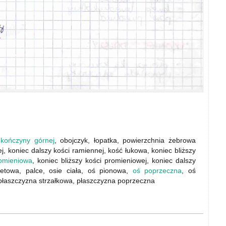
t
kończyny górnej
, obojczyk, łopatka, powierzchnia żebrowa
ej, koniec dalszy kości ramiennej, kość łukowa, koniec bliższy
omieniowa
, koniec bliższy kości promieniowej, koniec dalszy
bietowa, palce, osie ciała, oś pionowa,
oś poprzeczna
, oś
 płaszczyzna strzałkowa, płaszczyzna poprzeczna