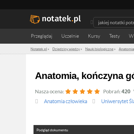
Przeglądaj
Uczelnie
Kursy
Testy
W
Notatek.pl
»
Dziedziny wiedzy
»
Nauki biologiczne
»
Anatomia
anatomia, kończyna g
Nasza ocena:
Pobrań:
420
Anatomia człowieka
Uniwersytet Śl
Podgląd dokumentu