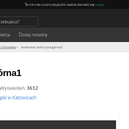
Ta witryna wykorzystuje pliki cookie, dowiedz się
więcej
.
iedza
 człowieka
»
anatomia, kończyna górna1
órna1
Wyświetleń:
3612
ąski w Katowicach