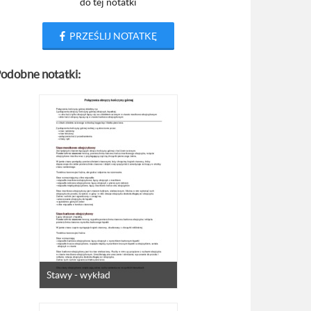
do tej notatki
PRZEŚLIJ NOTATKĘ
odobne notatki:
Stawy - wykład